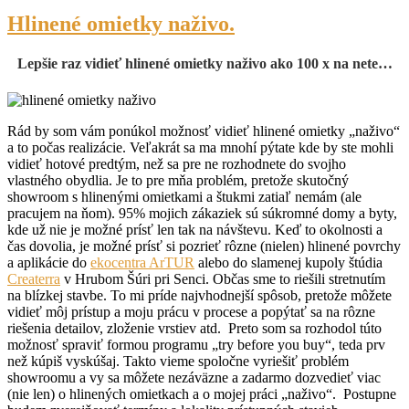
Hlinené omietky naživo.
Lepšie raz vidieť hlinené omietky naživo ako 100 x na nete…
Rád by som vám ponúkol možnosť vidieť hlinené omietky „naživo“
a to počas realizácie. Veľakrát sa ma mnohí pýtate kde by ste mohli
vidieť hotové predtým, než sa pre ne rozhodnete do svojho
vlastného obydlia. Je to pre mňa problém, pretože skutočný
showroom s hlinenými omietkami a štukmi zatiaľ nemám (ale
pracujem na ňom). 95% mojich zákaziek sú súkromné domy a byty,
kde už nie je možné prísť len tak na návštevu. Keď to okolnosti a
čas dovolia, je možné prísť si pozrieť rôzne (nielen) hlinené povrchy
a aplikácie do
ekocentra ArTUR
alebo do slamenej kupoly štúdia
Createrra
v Hrubom Šúri pri Senci. Občas sme to riešili stretnutím
na blízkej stavbe. To mi príde najvhodnejší spôsob, pretože môžete
vidieť môj prístup a moju prácu v procese a popýtať sa na rôzne
riešenia detailov, zloženie vrstiev atd. Preto som sa rozhodol túto
možnosť spraviť formou programu „try before you buy“, teda prv
než kúpiš vyskúšaj. Takto vieme spoločne vyriešiť problém
showroomu a vy sa môžete nezáväzne a zadarmo dozvedieť viac
(nie len) o hlinených omietkach a o mojej práci „naživo“. Postupne