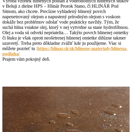
Výroba vzoriek hlinených podláh a vodeodolných hlinených štukov
v Beluji z dielne HPS – Hlinár Prorok Stano, či HLINÁR Pod
Sitnom, ako chcete. Precízne vyhladený hlinený povrch
napenetrovaný olejom a napustený prírodným olejom s voskom
dokáže bez problémov odolať vode prakticky navždy. Tým, že
suchá hlina vsiakne olej, ktorý v nej vytvrdne sa stane hydrofóbnou.
Olej a voda sú odvekí nepriatelia… Takýto povrch hlinenej omietky
či štuku je však oproti neošetrenej hlinenej omietke difúzne takmer
uzavretý. Treba preto dôkladne zvážiť kde ju použijeme. Viac si
môžete pozrieť tu :
https://hlinar.sk/sk/hlinene-materialy/hlinena-
podlaha/
Prajem vám pokojný deň.