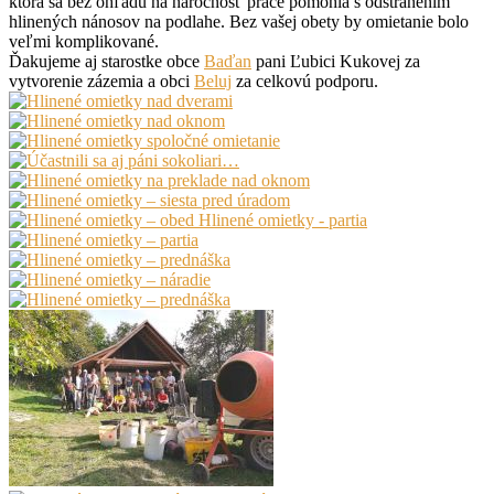
ktorá sa bez ohľadu na náročnosť práce pomohla s odstránením
hlinených nánosov na podlahe. Bez vašej obety by omietanie bolo
veľmi komplikované.
Ďakujeme aj starostke obce
Baďan
pani Ľubici Kukovej za
vytvorenie zázemia a obci
Beluj
za celkovú podporu.