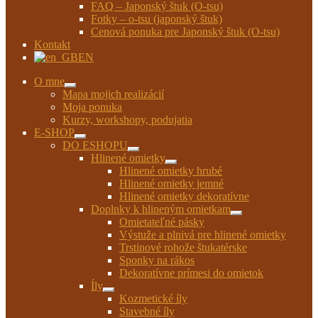
FAQ – Japonský štuk (O-tsu)
Fotky – o-tsu (japonský štuk)
Cenová ponuka pre Japonský štuk (O-tsu)
Kontakt
EN
O mne
Rozbaliť
Mapa mojich realizácií
podradené
Moja ponuka
menu
Kurzy, workshopy, podujatia
E-SHOP
Rozbaliť
DO ESHOPU
podradené
Rozbaliť
Hlinené omietky
menu
podradené
Rozbaliť
Hlinené omietky hrubé
menu
podradené
Hlinené omietky jemné
menu
Hlinené omietky dekoratívne
Doplnky k hlineným omietkam
Rozbaliť
Omietateľné pásky
podradené
Výstuže a plnivá pre hlinené omietky
menu
Trstinové rohože štukatérske
Sponky na rákos
Dekoratívne prímesi do omietok
Íly
Rozbaliť
Kozmetické íly
podradené
Stavebné íly
menu