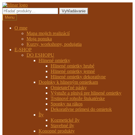
Preskočiť
Preskočiť
na
na
Hľadať:
Vyhľadávanie
navigáciu
obsah
Menu
O mne
Mapa mojich realizácií
Moja ponuka
Kurzy, workshopy, podujatia
E-SHOP
DO ESHOPU
Hlinené omietky
Hlinené omietky hrubé
Hlinené omietky jemné
Hlinené omietky dekoratívne
Doplnky k hlineným omietkam
Omietateľné pásky
Výstuže a plnivá pre hlinené omietky
Trstinové rohože štukatérske
Sponky na rákos
Dekoratívne prímesi do omietok
Íly
Kozmetické íly
Stavebné íly
Konopné produkty