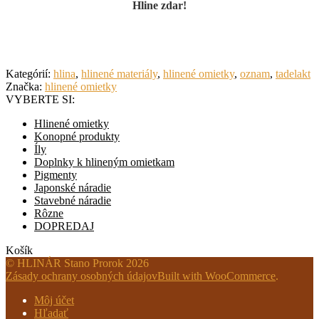
Hline zdar!
Kategórií:
hlina
,
hlinené materiály
,
hlinené omietky
,
oznam
,
tadelakt
Značka:
hlinené omietky
VYBERTE SI:
Hlinené omietky
Konopné produkty
Íly
Doplnky k hlineným omietkam
Pigmenty
Japonské náradie
Stavebné náradie
Rôzne
DOPREDAJ
Košík
© HLINÁR Stano Prorok 2026
Zásady ochrany osobných údajov
Built with WooCommerce
.
Môj účet
Hľadať