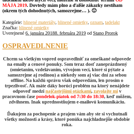
MÁJA 2019
. Dovtedy mám plno a ďalšie zákazky nestíham
(okrem tých dohodnutých, samozrejme… ). 🙂
Kategórie:
hlinené materiály
,
hlinené omietky
,
oznam
,
tadelakt
Značka:
hlinené omietky
Uverejnené
6. januára 2018
8. februára 2019
od
Stano Prorok
OSPRAVEDLNENIE
Chcem sa všetkým vopred ospravedlniť za omeškané odpovede
na emaily a cenové ponuky. Som teraz dosť zaneprázdnený
(omietaním, vzdelávaním, vývojom vecí, ktoré si pýtate a
samozrejme aj rodinou) a niekedy som aj viac dní za sebou
offline. Na každú správu však odpovedám, len prosím o
trpezlivosť. Ak máte dáky horúci problém na ktorý nenájdete
odpoveď medzi
najčastejšími otázkami
,
zavolajte mi
v
pracovnom čase
pondelok-piatok od 7:30 do 18:30
, keď môžem,
zdvihnem. Inak uprednostňujem e-mailovú komunikáciu.
Ďakujem za pochopenie a prajem vám aby ste si vychutnali
všetky možnosti a krásy, ktoré ponúka najchladnejšie obdobie
roka.