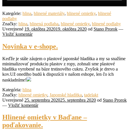
Kategórie:
hlina
,
hlinené materiály
,
hlinené omietky
,
hlinené
podlahy
Značky:
hlina
,
hlinená podlaha
,
hlinené omietky
,
hlinené podlahy
Uverejnené
19. októbra 2020
19. októbra 2020
od
Stano Prorok
—
Vložiť komentár
Novinka v e-shope.
Keďže je stále záujem o plastové japonské hladítka a my sa snažíme
minimalizovať produkciu plastov z ropy, zohnali sme plastové
hladítka vyrobené na báze trstinového cukru. Zvyšok je drevo a
kov.Už onedlho budú k dispozícii v našom eshope, len čo ich
naskladníme!
Kategória:
hlina
Značky:
hlinené omietky
,
Japonské hladítka
,
tadelakt
Uverejnené
25. septembra 2020
25. septembra 2020
od
Stano Prorok
—
Vložiť komentár
Hlinené omietky v Baďane –
poďakovanie.