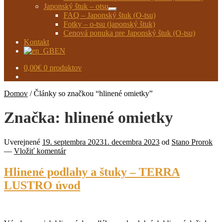
Japonský štuk – otsu
Rozbaliť
FAQ – Japonský štuk (O-tsu)
podradené
Fotky – o-tsu (japonský štuk)
menu
Cenová ponuka pre Japonský štuk (O-tsu)
Kontakt
EN
0,00
€
0 produktov
Domov
/
Články so značkou “hlinené omietky”
Značka:
hlinené omietky
Uverejnené
19. septembra 2023
1. decembra 2023
od
Stano Prorok
—
Vložiť komentár
Hlinené podlahy a štuky – TERRA
LUSTRO úvod