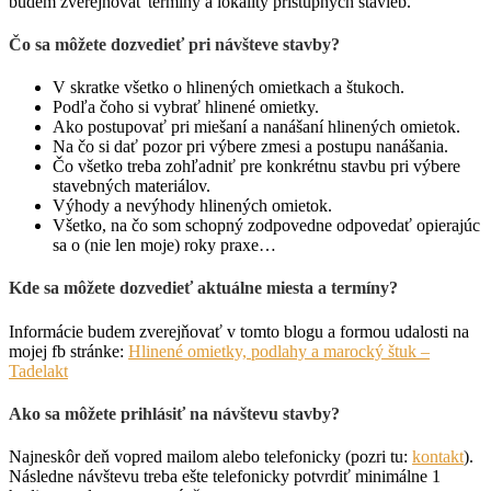
budem zverejňovať termíny a lokality prístupných stavieb.
Čo sa môžete dozvedieť pri návšteve stavby?
V skratke všetko o hlinených omietkach a štukoch.
Podľa čoho si vybrať hlinené omietky.
Ako postupovať pri miešaní a nanášaní hlinených omietok.
Na čo si dať pozor pri výbere zmesi a postupu nanášania.
Čo všetko treba zohľadniť pre konkrétnu stavbu pri výbere
stavebných materiálov.
Výhody a nevýhody hlinených omietok.
Všetko, na čo som schopný zodpovedne odpovedať opierajúc
sa o (nie len moje) roky praxe…
Kde sa môžete dozvedieť aktuálne miesta a termíny?
Informácie budem zverejňovať v tomto blogu a formou udalosti na
mojej fb stránke:
Hlinené omietky, podlahy a marocký štuk –
Tadelakt
Ako sa môžete prihlásiť na návštevu stavby?
Najneskôr deň vopred mailom alebo telefonicky (pozri tu:
kontakt
).
Následne návštevu treba ešte telefonicky potvrdiť minimálne 1