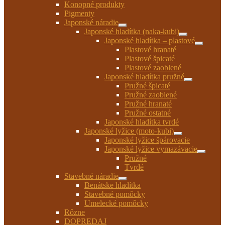
Konopné produkty
Pigmenty
Japonské náradie
Rozbaliť
Japonské hladítka (naka-kubi)
podradené
Rozbaliť
Japonské hladítka – plastové
menu
podradené
Rozbaliť
Plastové hranaté
menu
podrade
Plastové špicaté
menu
Plastové zaoblené
Japonské hladítka pružné
Rozbaliť
Pružné špicaté
podradené
Pružné zaoblené
menu
Pružné hranaté
Pružné ostatné
Japonské hladítka tvrdé
Japonské lyžice (moto-kubi)
Rozbaliť
Japonské lyžice špárovacie
podradené
Japonské lyžice vymazávacie
menu
Rozbaliť
Pružné
podrade
Tvrdé
menu
Stavebné náradie
Rozbaliť
Benátske hladítka
podradené
Stavebné pomôcky
menu
Umelecké pomôcky
Rôzne
DOPREDAJ