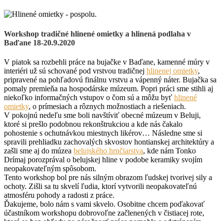
Workshop tradičné hlinené omietky a hlinená podlaha v
Baďane 18-20.9.2020
V piatok sa rozbehli práce na bujačke v Baďane, kamenné múry v
interiéri už sú schované pod vrstvou tradičnej
hlinenej omietky
,
pripravené na pohľadovú finálnu vrstvu a vápenný náter. Bujačka sa
pomaly premieňa na hospodárske múzeum. Popri práci sme stihli aj
niekoľko informačných vstupov o čom sú a môžu byť
hlinené
omietky
, o prímesiach a rôznych možnostiach a riešeniach.
V pokojnú nedeľu sme boli navštíviť obecné múzeum v Beluji,
ktoré si prešlo podobnou rekonštrukciou a kde nás čakalo
pohostenie s ochutnávkou miestnych likérov… Následne sme si
spravili prehliadku zachovalých skvostov hontianskej architektúry a
zašli sme aj do múzea
belujského hrnčiarstva
, kde nám Tonko
Drímaj porozprával o belujskej hline v podobe keramiky svojím
neopakovateľným spôsobom.
Tento workshop bol pre nás silným obrazom ľudskej tvorivej sily a
ochoty. Zišli sa tu skvelí ľudia, ktorí vytvorili neopakovateľnú
atmosféru pohody a radosti z práce.
Ďakujeme, bolo nám s vami skvelo. Osobitne chcem poďakovať
účastníkom workshopu dobrovoľne začlenených v čistiacej rote,