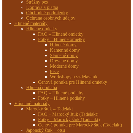
Strážny pes
Doprava a platba
Obchodné podmienky
Ochrana osobných údajov
Hlinené materiály
Hlinené omietky
FAQ – Hlinené omietky
Fotky – Hlinené omietky
Hlinené domy
Kamenné domy
Slamené domy
Drevené domy
Moderné domy
Pece
Workshopy a vzdelávanie
Cenová ponuka pre Hlinené omietky
Hlinená podlaha
FAQ – Hlinené podlahy
Fotky – Hlinené podlahy
Vápenné materiály
Marocký štuk – Tadelakt
FAQ – Marocký štuk (Tadelakt)
Fotky – Marocký štuk (Tadelakt)
Cenová ponuka pre Marocký štuk (Tadelakt)
Japonský štuk – otsu