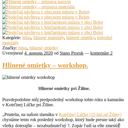
Kategórie:
hlina
,
hlinené materiály
,
hlinené omietky
,
prírodné
materiály
Značky:
hlina
,
hlinené omietky
Uverejnené
4. augusta 2020
od
Stano Prorok
—
komentáre 2
Hlinené omietky – workshop.
Hlinené omietky pri Žiline.
Pravdepodobne môj predposledný workshop tohto roku u kamaráta
v Kotrčinej Lúčke pri Žiline.
„Priatelia, na našom slamáku v
Kotrčinej Lúčke (15 km od Žiliny)
chystáme tento rok posledný workshop, ktorý bude presne taký ako
všetky doterajšie – nezabudnuteľný
?
. Zopár ľudí sa ešte zmestí
✌️