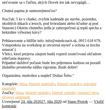
sieťovanie sa s ľuďmi, akých človek len tak nevygúgli…
Chutná papina je samozrejmosťou
?
Nocľah: 5 ks v chatke, zvyšok kadetade po stavbe, pozemku,
okolitých lúkach a lesoch, pod hviezdami alebo kľudne aj pod
Stanom:) Okrem chutného jedla je zabezpečená aj teplá sprcha a
hektolitre výbornej kávy
?
Prihlasovanie a bližšie info: info@mindcoach.sk, 0915 618 679.
Vstupenkou na workshop je otvorená myseľ a ochota sa trochu
umazať;)
Všetci, ktorí prejavia záujem budú vopred zosieťovaní ohľadom
zdieľania dopravy.
Prípadné daždivé počasie bude len príjemnou kulisou na pozadí
útulného prostredia nášho vigvamu. Bude dobre!
Organizátor, motivátor a majiteľ Dušan Šebo.“
Kategórie:
hlina
,
hlinené materiály
,
hlinené omietky
,
prírodné
materiály
Značky:
hlina
,
hlinené omietky
,
hlinené omietky omietací stroj
,
strojové omietanie
Uverejnené
24. júla 2020
27. júla 2020
od
Stano Prorok
—
Vložiť
komentár