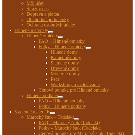
Môj účet
Strážny pes
Doprava a platba
Obchodné podmienky
Ochrana osobných údajov
Hlinené materiály
Rozbaliť
Hlinené omietky
podradené
Rozbaliť
FAQ – Hlinené omietky
menu
podradené
Fotky – Hlinené omietky
menu
Rozbaliť
Hlinené domy
podradené
Kamenné domy
menu
Slamené domy
Drevené domy
Moderné domy
Pece
Workshopy a vzdelávanie
Cenová ponuka pre Hlinené omietky
Hlinená podlaha
Rozbaliť
FAQ – Hlinené podlahy
podradené
Fotky – Hlinené podlahy
menu
Vápenné materiály
Rozbaliť
Marocký štuk – Tadelakt
podradené
Rozbaliť
FAQ – Marocký štuk (Tadelakt)
menu
podradené
Fotky – Marocký štuk (Tadelakt)
menu
Cenová ponuka pre Marocký štuk (Tadelakt)