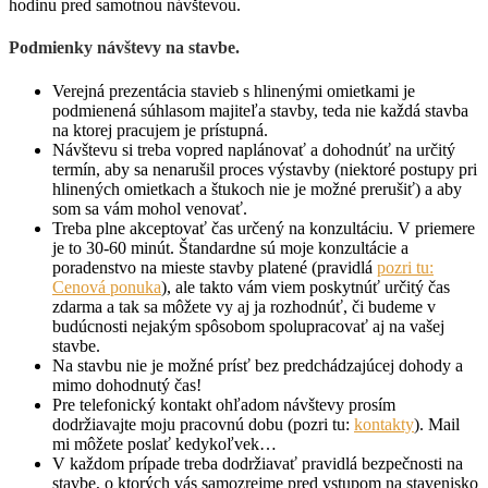
hodinu pred samotnou návštevou.
Podmienky návštevy na stavbe.
Verejná prezentácia stavieb s hlinenými omietkami je
podmienená súhlasom majiteľa stavby, teda nie každá stavba
na ktorej pracujem je prístupná.
Návštevu si treba vopred naplánovať a dohodnúť na určitý
termín, aby sa nenarušil proces výstavby (niektoré postupy pri
hlinených omietkach a štukoch nie je možné prerušiť) a aby
som sa vám mohol venovať.
Treba plne akceptovať čas určený na konzultáciu. V priemere
je to 30-60 minút. Štandardne sú moje konzultácie a
poradenstvo na mieste stavby platené (pravidlá
pozri tu:
Cenová ponuka
), ale takto vám viem poskytnúť určitý čas
zdarma a tak sa môžete vy aj ja rozhodnúť, či budeme v
budúcnosti nejakým spôsobom spolupracovať aj na vašej
stavbe.
Na stavbu nie je možné prísť bez predchádzajúcej dohody a
mimo dohodnutý čas!
Pre telefonický kontakt ohľadom návštevy prosím
dodržiavajte moju pracovnú dobu (pozri tu:
kontakty
). Mail
mi môžete poslať kedykoľvek…
V každom prípade treba dodržiavať pravidlá bezpečnosti na
stavbe, o ktorých vás samozrejme pred vstupom na stavenisko