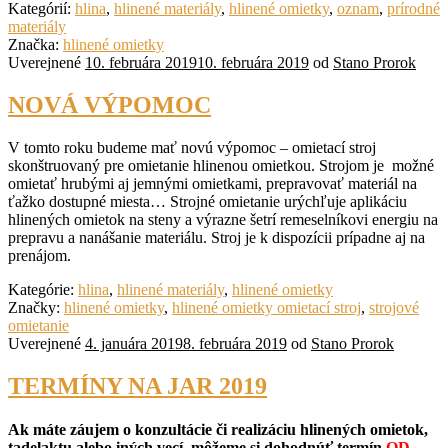
Kategórií:
hlina
,
hlinené materiály
,
hlinené omietky
,
oznam
,
prírodné
materiály
Značka:
hlinené omietky
Uverejnené
10. februára 2019
10. februára 2019
od
Stano Prorok
NOVÁ VÝPOMOC
V tomto roku budeme mať novú výpomoc – omietací stroj
skonštruovaný pre omietanie hlinenou omietkou. Strojom je možné
omietať hrubými aj jemnými omietkami, prepravovať materiál na
ťažko dostupné miesta… Strojné omietanie urýchľuje aplikáciu
hlinených omietok na steny a výrazne šetrí remeselníkovi energiu na
prepravu a nanášanie materiálu. Stroj je k dispozícii prípadne aj na
prenájom.
Kategórie:
hlina
,
hlinené materiály
,
hlinené omietky
Značky:
hlinené omietky
,
hlinené omietky omietací stroj
,
strojové
omietanie
Uverejnené
4. januára 2019
8. februára 2019
od
Stano Prorok
TERMÍNY NA JAR 2019
Ak máte záujem o konzultácie či realizáciu hlinených omietok,
tadelaktu alebo iných vecí, môžeme si dohodnúť termín
OD