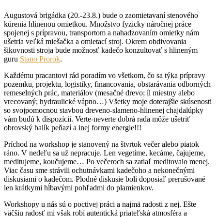
Augustová brigádka (20.-23.8.) bude o zaomietavaní stenového
kúrenia hlinenou omietkou. Množstvo fyzicky náročnej práce
spojenej s prípravou, transportom a nahadzovaním omietky nám
ušetria veľká miešačka a omietací stroj. Okrem obdivovania
šikovnosti stro
ja bude možnosť kadečo konzultovať s hlineným
guru
Stano Prorok
.
Každému pracantovi rád poradím vo všetkom, čo sa týka prípravy
pozemku, projektu, logistiky, financovania, obstarávania odborných
remeselných prác, materiálov (mesačné drevo; íl miestny alebo
vrecovaný; hydraulické vápno…) Všetky moje doterajšie skúsenosti
so svojpomocnou stavbou dreveno-slameno-hlinenej chajdalúpky
vám budú k dispozícii. Verte-neverte dobrá rada môže ušetriť
obrovský balík peňazí a inej formy energie!!!
Príchod na workshop je stanovený na štvrtok večer alebo piatok
ráno. V nedeľu sa už nepracuje. Len vegetíme, kecáme, čajujeme,
meditujeme, koučujeme… Po večeroch sa zatiaľ meditovalo menej.
Viac času sme strávili ochutnávkami kadečoho a nekonečnými
diskusiami o kadečom. Plodné diskusie boli doposiaľ prerušované
len krátkymi hĺbavými pohľadmi do plamienkov.
Workshopy u nás sú o poctivej práci a najmä radosti z nej. Ešte
väčšiu radosť mi však robí autentická priateľská atmosféra a