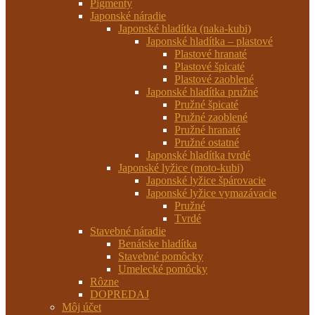
Pigmenty
Japonské náradie
Japonské hladítka (naka-kubi)
Japonské hladítka – plastové
Plastové hranaté
Plastové špicaté
Plastové zaoblené
Japonské hladítka pružné
Pružné špicaté
Pružné zaoblené
Pružné hranaté
Pružné ostatné
Japonské hladítka tvrdé
Japonské lyžice (moto-kubi)
Japonské lyžice špárovacie
Japonské lyžice vymazávacie
Pružné
Tvrdé
Stavebné náradie
Benátske hladítka
Stavebné pomôcky
Umelecké pomôcky
Rôzne
DOPREDAJ
Môj účet