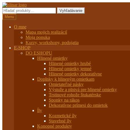
Preskočiť
Preskočiť
na
na
Hľadať:
Vyhľadávanie
navigáciu
obsah
Menu
O mne
Mapa mojich realizácií
Moja ponuka
Kurzy, workshopy, podujatia
E-SHOP
DO ESHOPU
Hlinené omietky
Hlinené omietky hrubé
Hlinené omietky jemné
Hlinené omietky dekoratívne
Doplnky k hlineným omietkam
Omietateľné pásky
Výstuže a plnivá pre hlinené omietky
Trstinové rohože štukatérske
Sponky na rákos
Dekoratívne prímesi do omietok
Íly
Kozmetické íly
Stavebné íly
Konopné produkty