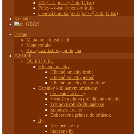
FAQ – Japonský štuk (O-tsu)
Fotky – o-tsu (japonský štuk)
Cenová ponuka pre Japonský štuk (O-tsu)
Kontakt
EN
O mne
Mapa mojich realizácií
Moja ponuka
Kurzy, workshopy, podujatia
E-SHOP
DO ESHOPU
Hlinené omietky
Hlinené omietky hrubé
Hlinené omietky jemné
Hlinené omietky dekoratívne
Doplnky k hlineným omietkam
Omietateľné pásky
Výstuže a plnivá pre hlinené omietky
Trstinové rohože štukatérske
Sponky na rákos
Dekoratívne prímesi do omietok
Íly
Kozmetické íly
Stavebné íly