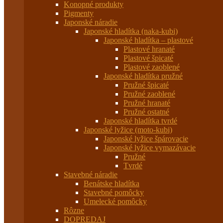
Konopné produkty
Pigmenty
Japonské náradie
Japonské hladítka (naka-kubi)
Japonské hladítka – plastové
Plastové hranaté
Plastové špicaté
Plastové zaoblené
Japonské hladítka pružné
Pružné špicaté
Pružné zaoblené
Pružné hranaté
Pružné ostatné
Japonské hladítka tvrdé
Japonské lyžice (moto-kubi)
Japonské lyžice špárovacie
Japonské lyžice vymazávacie
Pružné
Tvrdé
Stavebné náradie
Benátske hladítka
Stavebné pomôcky
Umelecké pomôcky
Rôzne
DOPREDAJ