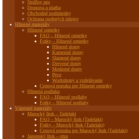
Strážny pes
Doprava a platba
Obchodné podmienky
Ochrana osobných údajov
Hlinené materiály
Hlinené omietky
FAQ – Hlinené omietky
Fotky – Hlinené omietky
Hlinené domy
Kamenné domy
Slamené domy
Drevené domy
Moderné domy
Pece
Workshopy a vzdelávanie
Cenová ponuka pre Hlinené omietky
Hlinená podlaha
FAQ – Hlinené podlahy
Fotky – Hlinené podlahy
Vápenné materiály
Marocký štuk – Tadelakt
FAQ – Marocký štuk (Tadelakt)
Fotky – Marocký štuk (Tadelakt)
Cenová ponuka pre Marocký štuk (Tadelakt)
Japonský štuk – otsu