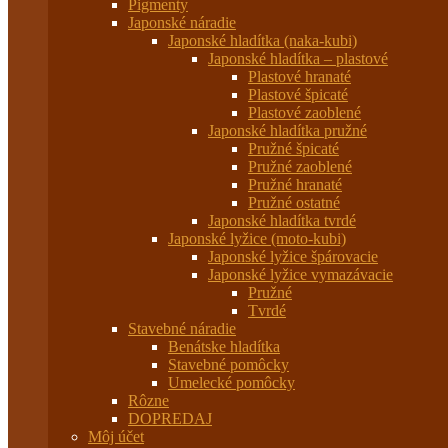
Pigmenty
Japonské náradie
Japonské hladítka (naka-kubi)
Japonské hladítka – plastové
Plastové hranaté
Plastové špicaté
Plastové zaoblené
Japonské hladítka pružné
Pružné špicaté
Pružné zaoblené
Pružné hranaté
Pružné ostatné
Japonské hladítka tvrdé
Japonské lyžice (moto-kubi)
Japonské lyžice špárovacie
Japonské lyžice vymazávacie
Pružné
Tvrdé
Stavebné náradie
Benátske hladítka
Stavebné pomôcky
Umelecké pomôcky
Rôzne
DOPREDAJ
Môj účet