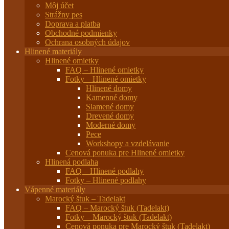
Môj účet
Strážny pes
Doprava a platba
Obchodné podmienky
Ochrana osobných údajov
Hlinené materiály
Hlinené omietky
FAQ – Hlinené omietky
Fotky – Hlinené omietky
Hlinené domy
Kamenné domy
Slamené domy
Drevené domy
Moderné domy
Pece
Workshopy a vzdelávanie
Cenová ponuka pre Hlinené omietky
Hlinená podlaha
FAQ – Hlinené podlahy
Fotky – Hlinené podlahy
Vápenné materiály
Marocký štuk – Tadelakt
FAQ – Marocký štuk (Tadelakt)
Fotky – Marocký štuk (Tadelakt)
Cenová ponuka pre Marocký štuk (Tadelakt)