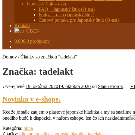
Japonský štuk – otsu
FAQ – Japonský štuk (O-tsu)
Fotky – o-tsu (japonský štuk)
Cenová ponuka pre Japonský štuk (O-tsu)
Kontakt
EN
0,00
€
0 produktov
Domov
/
Články so značkou “tadelakt”
Značka:
tadelakt
Uverejnené
19. októbra 2020
19. októbra 2020
od
Stano Prorok
—
Vl
Novinka v e-shope.
Keďže je stále záujem o plastové japonské hladítka a my sa snažíme 
onedlho budú k dispozícii v našom eshope, len čo ich naskladníme!
Kategória:
hlina
Značky:
hlinené omietky
,
Japonské hladítka
,
tadelakt