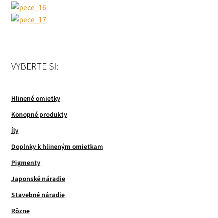
Rozbal
Hlinená podlaha
podra
menu
Rozbal
Vápenné materiály
podra
VYBERTE SI:
menu
Kontakt
Hlinené omietky
Konopné produkty
Íly
EN
Doplnky k hlineným omietkam
Pigmenty
Japonské náradie
Stavebné náradie
Rôzne