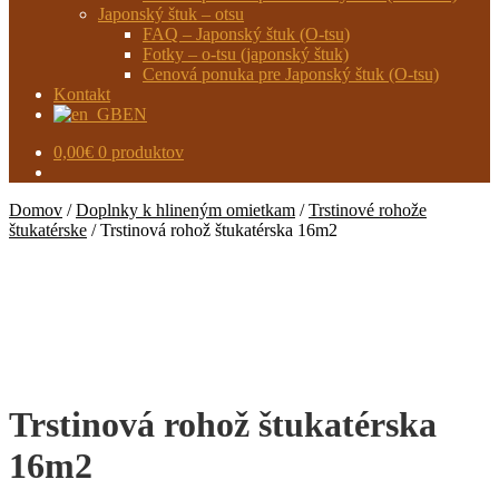
Japonský štuk – otsu
FAQ – Japonský štuk (O-tsu)
Fotky – o-tsu (japonský štuk)
Cenová ponuka pre Japonský štuk (O-tsu)
Kontakt
EN
0,00
€
0 produktov
Domov
/
Doplnky k hlineným omietkam
/
Trstinové rohože
štukatérske
/
Trstinová rohož štukatérska 16m2
Trstinová rohož štukatérska
16m2