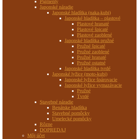
Pigmenty
Japonské náradie
Japonské hladítka (naka-kubi)
Japonské hladítka – plastové
Plastové hranaté
Plastové špicaté
Plastové zaoblené
Japonské hladítka pružné
Pružné špicaté
Pružné zaoblené
Pružné hranaté
Pružné ostatné
Japonské hladítka tvrdé
Japonské lyžice (moto-kubi)
Japonské lyžice špárovacie
Japonské lyžice vymazávacie
Pružné
Tvrdé
Stavebné náradie
Benátske hladítka
Stavebné pomôcky
Umelecké pomôcky
Rôzne
DOPREDAJ
Môj účet