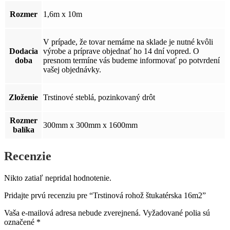
Rozmer
1,6m x 10m
V prípade, že tovar nemáme na sklade je nutné kvôli
Dodacia
výrobe a príprave objednať ho 14 dní vopred. O
doba
presnom termíne vás budeme informovať po potvrdení
vašej objednávky.
Zloženie
Trstinové steblá, pozinkovaný drôt
Rozmer
300mm x 300mm x 1600mm
balíka
Recenzie
Nikto zatiaľ nepridal hodnotenie.
Pridajte prvú recenziu pre “Trstinová rohož štukatérska 16m2”
Vaša e-mailová adresa nebude zverejnená.
Vyžadované polia sú
označené
*