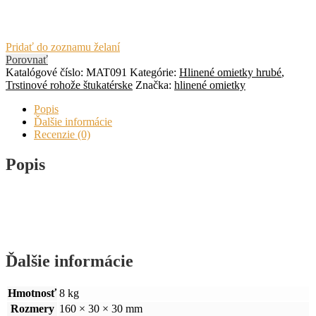
Pridať do zoznamu želaní
Porovnať
Katalógové číslo:
MAT091
Kategórie:
Hlinené omietky hrubé
,
Trstinové rohože štukatérske
Značka:
hlinené omietky
Popis
Ďalšie informácie
Recenzie (0)
Popis
Ďalšie informácie
Hmotnosť
8 kg
Rozmery
160 × 30 × 30 mm