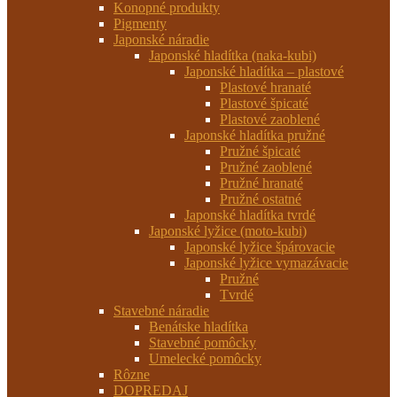
Konopné produkty
Pigmenty
Japonské náradie
Japonské hladítka (naka-kubi)
Japonské hladítka – plastové
Plastové hranaté
Plastové špicaté
Plastové zaoblené
Japonské hladítka pružné
Pružné špicaté
Pružné zaoblené
Pružné hranaté
Pružné ostatné
Japonské hladítka tvrdé
Japonské lyžice (moto-kubi)
Japonské lyžice špárovacie
Japonské lyžice vymazávacie
Pružné
Tvrdé
Stavebné náradie
Benátske hladítka
Stavebné pomôcky
Umelecké pomôcky
Rôzne
DOPREDAJ