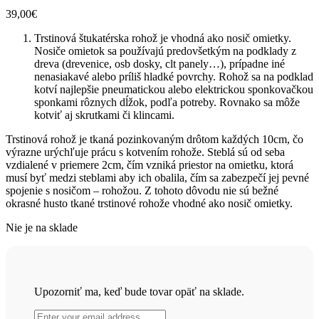
39,00
€
Trstinová štukatérska rohož je vhodná ako nosič omietky.
Nosiče omietok sa používajú predovšetkým na podklady z
dreva (drevenice, osb dosky, clt panely…), prípadne iné
nenasiakavé alebo príliš hladké povrchy. Rohož sa na podklad
kotví najlepšie pneumatickou alebo elektrickou sponkovačkou
sponkami rôznych dĺžok, podľa potreby. Rovnako sa môže
kotviť aj skrutkami či klincami.
Trstinová rohož je tkaná pozinkovaným drôtom každých 10cm, čo
výrazne urýchľuje prácu s kotvením rohože. Steblá sú od seba
vzdialené v priemere 2cm, čím vzniká priestor na omietku, ktorá
musí byť medzi steblami aby ich obalila, čím sa zabezpečí jej pevné
spojenie s nosičom – rohožou. Z tohoto dôvodu nie sú bežné
okrasné husto tkané trstinové rohože vhodné ako nosič omietky.
Nie je na sklade
Upozorniť ma, keď bude tovar opäť na sklade.