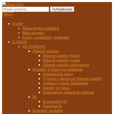
Preskočiť
Preskočiť
na
na
Hľadať:
Vyhľadávanie
navigáciu
obsah
Menu
O mne
Mapa mojich realizácií
Moja ponuka
Kurzy, workshopy, podujatia
E-SHOP
DO ESHOPU
Hlinené omietky
Hlinené omietky hrubé
Hlinené omietky jemné
Hlinené omietky dekoratívne
Doplnky k hlineným omietkam
Omietateľné pásky
Výstuže a plnivá pre hlinené omietky
Trstinové rohože štukatérske
Sponky na rákos
Dekoratívne prímesi do omietok
Íly
Kozmetické íly
Stavebné íly
Konopné produkty