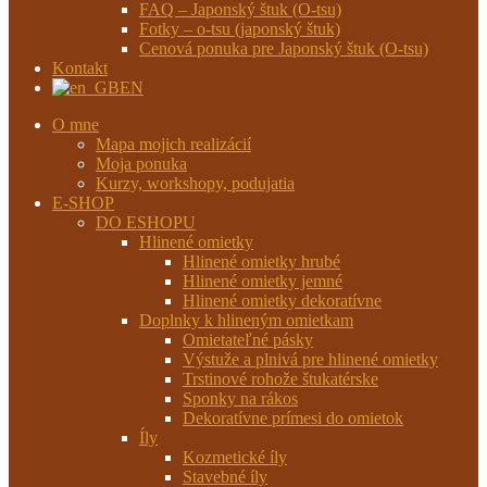
FAQ – Japonský štuk (O-tsu)
Fotky – o-tsu (japonský štuk)
Cenová ponuka pre Japonský štuk (O-tsu)
Kontakt
EN
O mne
Mapa mojich realizácií
Moja ponuka
Kurzy, workshopy, podujatia
E-SHOP
DO ESHOPU
Hlinené omietky
Hlinené omietky hrubé
Hlinené omietky jemné
Hlinené omietky dekoratívne
Doplnky k hlineným omietkam
Omietateľné pásky
Výstuže a plnivá pre hlinené omietky
Trstinové rohože štukatérske
Sponky na rákos
Dekoratívne prímesi do omietok
Íly
Kozmetické íly
Stavebné íly