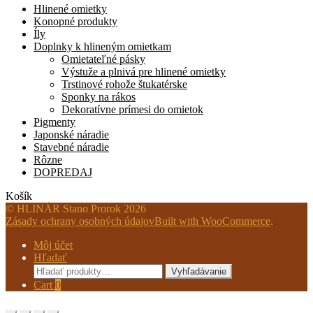
Hlinené omietky
Konopné produkty
Íly
Doplnky k hlineným omietkam
Omietateľné pásky
Výstuže a plnivá pre hlinené omietky
Trstinové rohože štukatérske
Sponky na rákos
Dekoratívne prímesi do omietok
Pigmenty
Japonské náradie
Stavebné náradie
Rôzne
DOPREDAJ
Košík
© HLINÁR Stano Prorok 2026
Zásady ochrany osobných údajov
Built with WooCommerce
.
Môj účet
Hľadať
Hľadať:
Vyhľadávanie
Cart
0