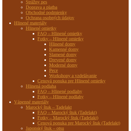
Strážny pes
Doprava a platba
Obchodné podmienky
Ochrana osobných údajov
Hlinené materiály
Hlinené omietky
FAQ – Hlinené omietky
Fotky – Hlinené omietky
Hlinené domy
Kamenné domy
Slamené domy
Drevené domy
Moderné domy
Pece
Workshopy a vzdelávanie
Cenová ponuka pre Hlinené omietky
Hlinená podlaha
FAQ – Hlinené podlahy
Fotky – Hlinené podlahy
Vápenné materiály
Marocký štuk – Tadelakt
FAQ – Marocký štuk (Tadelakt)
Fotky – Marocký štuk (Tadelakt)
Cenová ponuka pre Marocký štuk (Tadelakt)
Japonský štuk – otsu