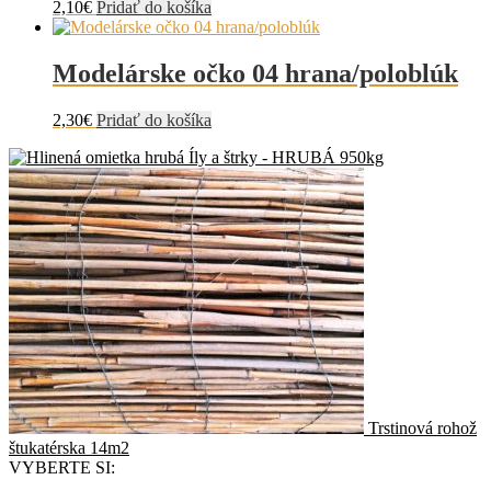
2,10
€
Pridať do košíka
Modelárske očko 04 hrana/poloblúk
2,30
€
Pridať do košíka
Íly a štrky - HRUBÁ 950kg
Trstinová rohož
štukatérska 14m2
VYBERTE SI: