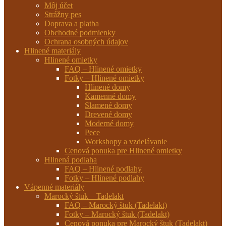
Môj účet
Strážny pes
Doprava a platba
Obchodné podmienky
Ochrana osobných údajov
Hlinené materiály
Hlinené omietky
FAQ – Hlinené omietky
Fotky – Hlinené omietky
Hlinené domy
Kamenné domy
Slamené domy
Drevené domy
Moderné domy
Pece
Workshopy a vzdelávanie
Cenová ponuka pre Hlinené omietky
Hlinená podlaha
FAQ – Hlinené podlahy
Fotky – Hlinené podlahy
Vápenné materiály
Marocký štuk – Tadelakt
FAQ – Marocký štuk (Tadelakt)
Fotky – Marocký štuk (Tadelakt)
Cenová ponuka pre Marocký štuk (Tadelakt)