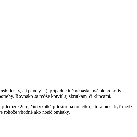
osb dosky, clt panely…), prípadne iné nenasiakavé alebo príliš
treby. Rovnako sa môže kotviť aj skrutkami či klincami.
 priemere 2cm, čím vzniká priestor na omietku, ktorá musí byť medzi
ové rohože vhodné ako nosič omietky.