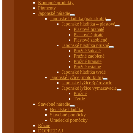
Konopné produkty
Pigmenty
Japonské náradie
Rozbaliť
Japonské hladítka (naka-kubi)
podradené
Rozbaliť
Japonské hladítka – plastové
menu
podradené
Rozbaliť
Plastové hranaté
menu
podrade
Plastové špicaté
menu
Plastové zaoblené
Japonské hladítka pružné
Rozbaliť
Pružné špicaté
podradené
Pružné zaoblené
menu
Pružné hranaté
Pružné ostatné
Japonské hladítka tvrdé
Japonské lyžice (moto-kubi)
Rozbaliť
Japonské lyžice špárovacie
podradené
Japonské lyžice vymazávacie
menu
Rozbaliť
Pružné
podrade
Tvrdé
menu
Stavebné náradie
Rozbaliť
Benátske hladítka
podradené
Stavebné pomôcky
menu
Umelecké pomôcky
Rôzne
DOPREDAJ