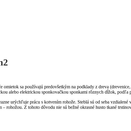
m2
če omietok sa používajú predovšetkým na podklady z dreva (drevenice, 
ckou alebo elektrickou sponkovačkou sponkami rôznych dĺžok, podľa po
zne urýchľuje prácu s kotvením rohože. Steblá sú od seba vzdialené v
čom – rohožou. Z tohoto dôvodu nie sú bežné okrasné husto tkané trstin