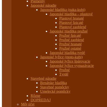
Pigmenty
Japonské náradie
Japonské hladítka (naka-kubi)
Japonské hladítka – plastové
Plastové hranaté
Plastové špicaté
Plastové zaoblené
Japonské hladítka pružné
Pružné špicaté
Pružné zaoblené
Pružné hranaté
Pružné ostatné
Japonské hladítka tvrdé
Japonské lyžice (moto-kubi)
Japonské lyžice špárovacie
Japonské lyžice vymazávacie
Pružné
Tvrdé
Stavebné náradie
Benátske hladítka
Stavebné pomôcky
Umelecké pomôcky
Rôzne
DOPREDAJ
Môj účet