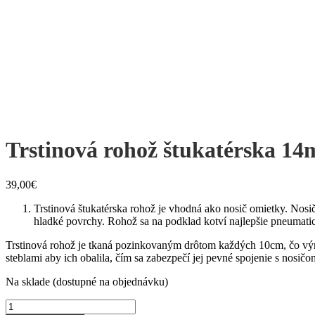
Trstinová rohož štukatérska 14
39,00
€
Trstinová štukatérska rohož je vhodná ako nosič omietky. Nosi
hladké povrchy. Rohož sa na podklad kotví najlepšie pneumati
Trstinová rohož je tkaná pozinkovaným drôtom každých 10cm, čo výra
steblami aby ich obalila, čím sa zabezpečí jej pevné spojenie s nosi
Na sklade (dostupné na objednávku)
množstvo