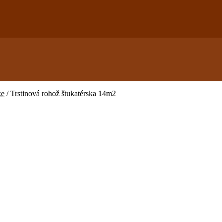
ke
/
Trstinová rohož štukatérska 14m2