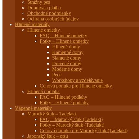
Strážny pes
Doprava a platba
Obchodné podmienky
Ochrana osobných údajov
Hlinené materiály
Hlinené omietky
FAQ – Hlinené omietky
Fotky – Hlinené omietky
Hlinené domy
Kamenné domy
Slamené domy
Drevené domy
Moderné domy
Pece
Workshopy a vzdelávanie
Cenová ponuka pre Hlinené omietky
Hlinená podlaha
FAQ – Hlinené podlahy
Fotky – Hlinené podlahy
Vápenné materiály
Marocký štuk – Tadelakt
FAQ – Marocký štuk (Tadelakt)
Fotky – Marocký štuk (Tadelakt)
Cenová ponuka pre Marocký štuk (Tadelakt)
Japonský štuk – otsu