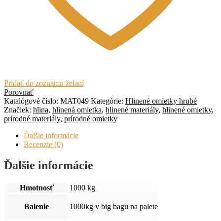
Pridať do zoznamu želaní
Porovnať
Katalógové číslo:
MAT049
Kategórie:
Hlinené omietky hrubé
Značiek:
hlina
,
hlinená omietka
,
hlinené materiály
,
hlinené omietky
,
prírodné materiály
,
prírodné omietky
Ďalšie informácie
Recenzie (0)
Ďalšie informácie
Hmotnosť
1000 kg
Balenie
1000kg v big bagu na palete