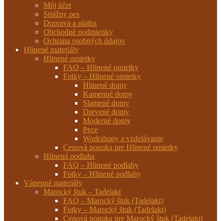
Môj účet
Strážny pes
Doprava a platba
Obchodné podmienky
Ochrana osobných údajov
Hlinené materiály
Hlinené omietky
FAQ – Hlinené omietky
Fotky – Hlinené omietky
Hlinené domy
Kamenné domy
Slamené domy
Drevené domy
Moderné domy
Pece
Workshopy a vzdelávanie
Cenová ponuka pre Hlinené omietky
Hlinená podlaha
FAQ – Hlinené podlahy
Fotky – Hlinené podlahy
Vápenné materiály
Marocký štuk – Tadelakt
FAQ – Marocký štuk (Tadelakt)
Fotky – Marocký štuk (Tadelakt)
Cenová ponuka pre Marocký štuk (Tadelakt)