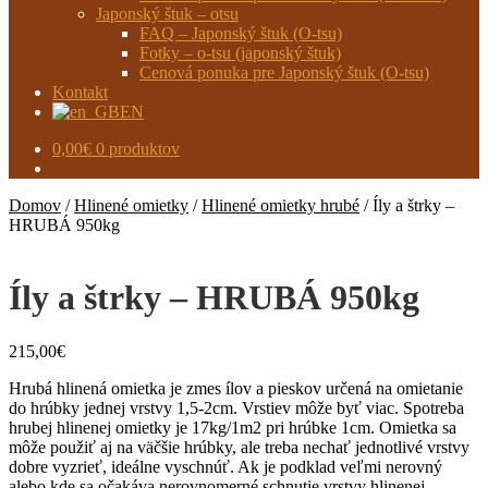
Japonský štuk – otsu
FAQ – Japonský štuk (O-tsu)
Fotky – o-tsu (japonský štuk)
Cenová ponuka pre Japonský štuk (O-tsu)
Kontakt
EN
0,00
€
0 produktov
Domov
/
Hlinené omietky
/
Hlinené omietky hrubé
/
Íly a štrky –
HRUBÁ 950kg
Íly a štrky – HRUBÁ 950kg
215,00
€
Hrubá hlinená omietka je zmes ílov a pieskov určená na omietanie
do hrúbky jednej vrstvy 1,5-2cm. Vrstiev môže byť viac. Spotreba
hrubej hlinenej omietky je 17kg/1m2 pri hrúbke 1cm. Omietka sa
môže použiť aj na väčšie hrúbky, ale treba nechať jednotlivé vrstvy
dobre vyzrieť, ideálne vyschnúť. Ak je podklad veľmi nerovný
alebo kde sa očakáva nerovnomerné schnutie vrstvy hlinenej