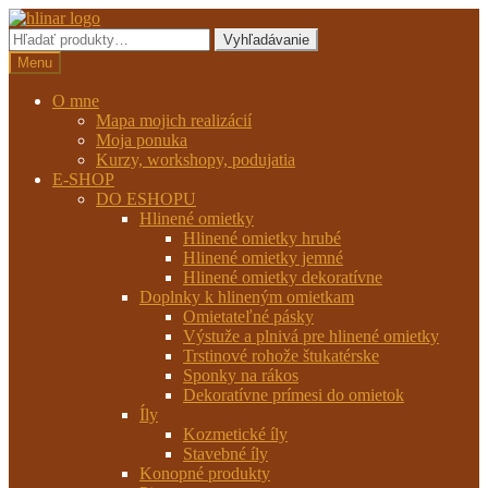
Preskočiť
Preskočiť
na
na
Hľadať:
Vyhľadávanie
navigáciu
obsah
Menu
O mne
Mapa mojich realizácií
Moja ponuka
Kurzy, workshopy, podujatia
E-SHOP
DO ESHOPU
Hlinené omietky
Hlinené omietky hrubé
Hlinené omietky jemné
Hlinené omietky dekoratívne
Doplnky k hlineným omietkam
Omietateľné pásky
Výstuže a plnivá pre hlinené omietky
Trstinové rohože štukatérske
Sponky na rákos
Dekoratívne prímesi do omietok
Íly
Kozmetické íly
Stavebné íly
Konopné produkty