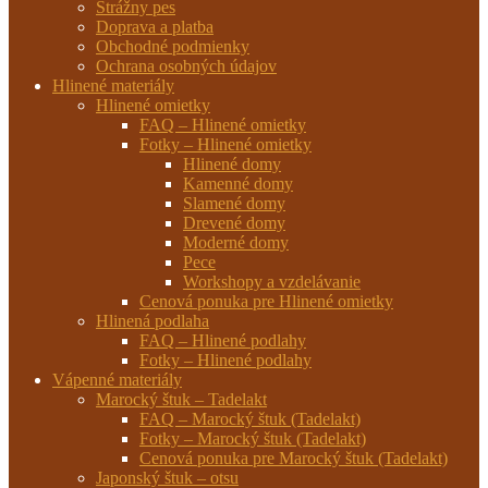
Strážny pes
Doprava a platba
Obchodné podmienky
Ochrana osobných údajov
Hlinené materiály
Hlinené omietky
FAQ – Hlinené omietky
Fotky – Hlinené omietky
Hlinené domy
Kamenné domy
Slamené domy
Drevené domy
Moderné domy
Pece
Workshopy a vzdelávanie
Cenová ponuka pre Hlinené omietky
Hlinená podlaha
FAQ – Hlinené podlahy
Fotky – Hlinené podlahy
Vápenné materiály
Marocký štuk – Tadelakt
FAQ – Marocký štuk (Tadelakt)
Fotky – Marocký štuk (Tadelakt)
Cenová ponuka pre Marocký štuk (Tadelakt)
Japonský štuk – otsu