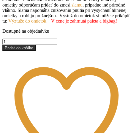
omietky odporúčam pridať do zmesi
slamu
, prípadne iné prírodné
vlákno. Slama napomáha znižovaniu pnutia pri vysychaní hlinenej
omietky a robí ju pružnejšou. Výstuž do omietok si môžete prikúpiť
tu:
Výztuže do omietok.
V cene je zahrnutá paleta a bigbag!
Dostupné na objednávku
množstvo
Íly
Pridať do košíka
a
štrky
-
HRUBÁ
950kg