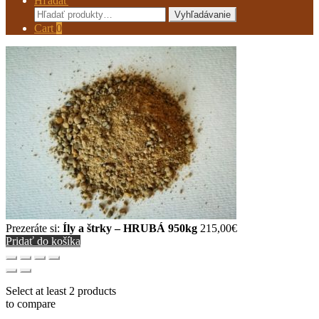
Hľadať
Hľadať:
Vyhľadávanie
Cart
0
Prezeráte si:
Íly a štrky – HRUBÁ 950kg
215,00
€
Pridať do košíka
Select at least 2 products
to compare