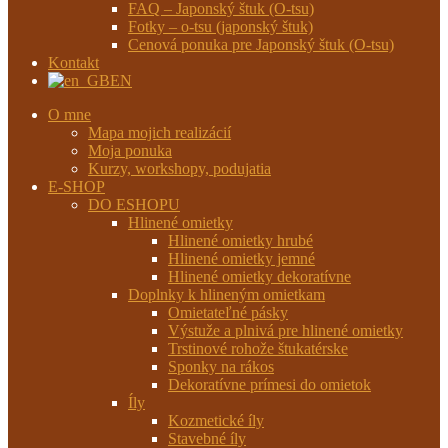
FAQ – Japonský štuk (O-tsu)
Fotky – o-tsu (japonský štuk)
Cenová ponuka pre Japonský štuk (O-tsu)
Kontakt
EN
O mne
Mapa mojich realizácií
Moja ponuka
Kurzy, workshopy, podujatia
E-SHOP
DO ESHOPU
Hlinené omietky
Hlinené omietky hrubé
Hlinené omietky jemné
Hlinené omietky dekoratívne
Doplnky k hlineným omietkam
Omietateľné pásky
Výstuže a plnivá pre hlinené omietky
Trstinové rohože štukatérske
Sponky na rákos
Dekoratívne prímesi do omietok
Íly
Kozmetické íly
Stavebné íly