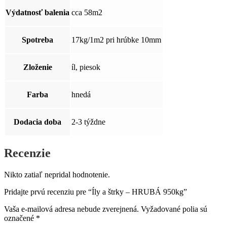
Výdatnosť balenia
cca 58m2
Spotreba
17kg/1m2 pri hrúbke 10mm
Zloženie
íl, piesok
Farba
hnedá
Dodacia doba
2-3 týždne
Recenzie
Nikto zatiaľ nepridal hodnotenie.
Pridajte prvú recenziu pre “Íly a štrky – HRUBÁ 950kg”
Vaša e-mailová adresa nebude zverejnená.
Vyžadované polia sú
označené
*