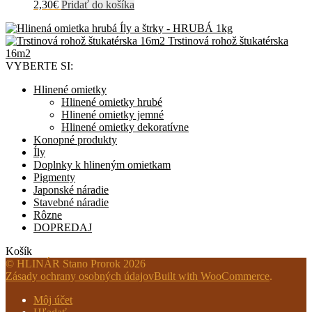
2,30
€
Pridať do košíka
Íly a štrky - HRUBÁ 1kg
Trstinová rohož štukatérska
16m2
VYBERTE SI:
Hlinené omietky
Hlinené omietky hrubé
Hlinené omietky jemné
Hlinené omietky dekoratívne
Konopné produkty
Íly
Doplnky k hlineným omietkam
Pigmenty
Japonské náradie
Stavebné náradie
Rôzne
DOPREDAJ
Košík
© HLINÁR Stano Prorok 2026
Zásady ochrany osobných údajov
Built with WooCommerce
.
Môj účet