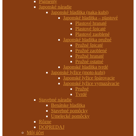
Pigmenty
Japonské náradie
Japonské hladítka (naka-kubi)
Japonské hladítka – plastové
Plastové hranaté
Plastové špicaté
Plastové zaoblené
Japonské hladítka pružné
Pružné špicaté
Pružné zaoblené
Pružné hranaté
Pružné ostatné
Japonské hladítka tvrdé
Japonské lyžice (moto-kubi)
Japonské lyžice špárovacie
Japonské lyžice vymazávacie
Pružné
Tvrdé
Stavebné náradie
Benátske hladítka
Stavebné pomôcky
Umelecké pomôcky
Rôzne
DOPREDAJ
Môj účet