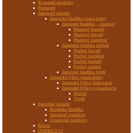
Konopné produkty
Pigmenty
Japonské náradie
Japonské hladítka (naka-kubi)
Japonské hladítka – plastové
Plastové hranaté
Plastové špicaté
Plastové zaoblené
Japonské hladítka pružné
Pružné špicaté
Pružné zaoblené
Pružné hranaté
Pružné ostatné
Japonské hladítka tvrdé
Japonské lyžice (moto-kubi)
Japonské lyžice špárovacie
Japonské lyžice vymazávacie
Pružné
Tvrdé
Stavebné náradie
Benátske hladítka
Stavebné pomôcky
Umelecké pomôcky
Rôzne
DOPREDAJ