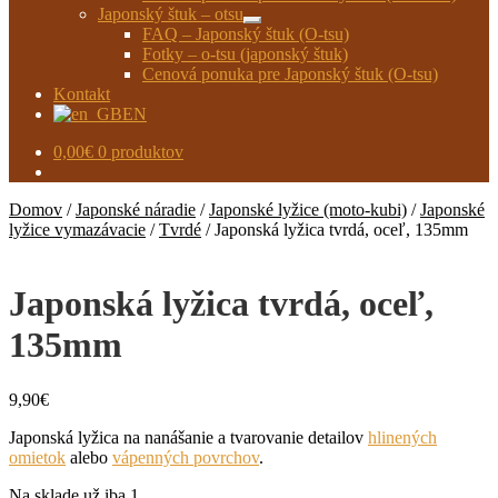
Japonský štuk – otsu
Rozbaliť
FAQ – Japonský štuk (O-tsu)
podradené
Fotky – o-tsu (japonský štuk)
menu
Cenová ponuka pre Japonský štuk (O-tsu)
Kontakt
EN
0,00
€
0 produktov
Domov
/
Japonské náradie
/
Japonské lyžice (moto-kubi)
/
Japonské
lyžice vymazávacie
/
Tvrdé
/
Japonská lyžica tvrdá, oceľ, 135mm
Japonská lyžica tvrdá, oceľ,
135mm
9,90
€
Japonská lyžica na nanášanie a tvarovanie detailov
hlinených
omietok
alebo
vápenných povrchov
.
Na sklade už iba 1