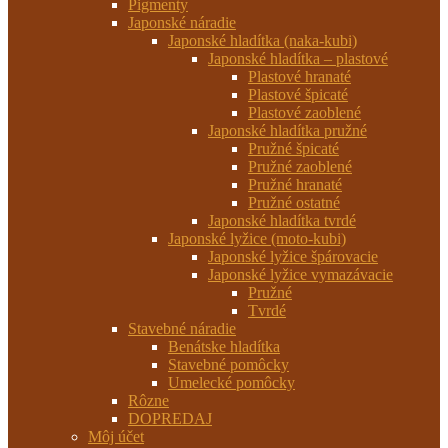
Pigmenty
Japonské náradie
Japonské hladítka (naka-kubi)
Japonské hladítka – plastové
Plastové hranaté
Plastové špicaté
Plastové zaoblené
Japonské hladítka pružné
Pružné špicaté
Pružné zaoblené
Pružné hranaté
Pružné ostatné
Japonské hladítka tvrdé
Japonské lyžice (moto-kubi)
Japonské lyžice špárovacie
Japonské lyžice vymazávacie
Pružné
Tvrdé
Stavebné náradie
Benátske hladítka
Stavebné pomôcky
Umelecké pomôcky
Rôzne
DOPREDAJ
Môj účet