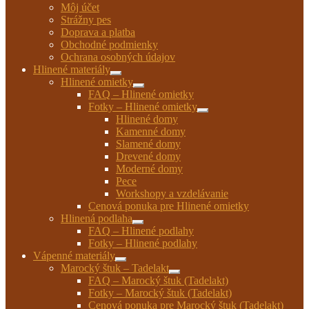
Môj účet
Strážny pes
Doprava a platba
Obchodné podmienky
Ochrana osobných údajov
Hlinené materiály
Rozbaliť
Hlinené omietky
podradené
Rozbaliť
FAQ – Hlinené omietky
menu
podradené
Fotky – Hlinené omietky
menu
Rozbaliť
Hlinené domy
podradené
Kamenné domy
menu
Slamené domy
Drevené domy
Moderné domy
Pece
Workshopy a vzdelávanie
Cenová ponuka pre Hlinené omietky
Hlinená podlaha
Rozbaliť
FAQ – Hlinené podlahy
podradené
Fotky – Hlinené podlahy
menu
Vápenné materiály
Rozbaliť
Marocký štuk – Tadelakt
podradené
Rozbaliť
FAQ – Marocký štuk (Tadelakt)
menu
podradené
Fotky – Marocký štuk (Tadelakt)
menu
Cenová ponuka pre Marocký štuk (Tadelakt)