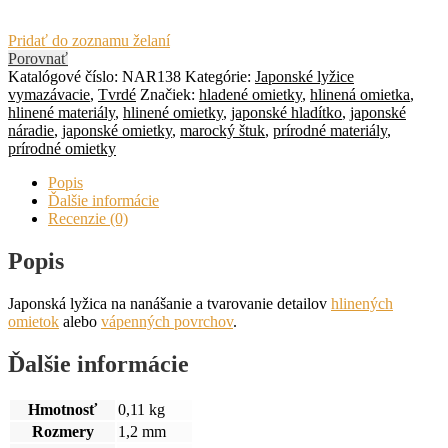
Pridať do zoznamu želaní
Porovnať
Katalógové číslo:
NAR138
Kategórie:
Japonské lyžice
vymazávacie
,
Tvrdé
Značiek:
hladené omietky
,
hlinená omietka
,
hlinené materiály
,
hlinené omietky
,
japonské hladítko
,
japonské
náradie
,
japonské omietky
,
marocký štuk
,
prírodné materiály
,
prírodné omietky
Popis
Ďalšie informácie
Recenzie (0)
Popis
Japonská lyžica na nanášanie a tvarovanie detailov
hlinených
omietok
alebo
vápenných povrchov
.
Ďalšie informácie
Hmotnosť
0,11 kg
Rozmery
1,2 mm