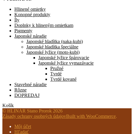
Hlinené omietky
Konopné produkty
Íly
Doplnky k hlineným omietkam
Pigmenty
Japonské náradie
Japonské hladítka (naka-kubi)
Japonské hladítka špeciálne
Japonské lyžice (moto-kubi)
Japonské lyžice špárovacie
Japonské lyžice vymazávacie
Pružné
Tvrdé
Tvrdé kované
Stavebné náradie
Rôzne
DOPREDAJ
Košík
© HLINÁR Stano Prorok 2026
Zásady ochrany osobných údajov
Built with WooCommerce
.
Môj účet
Hľadať