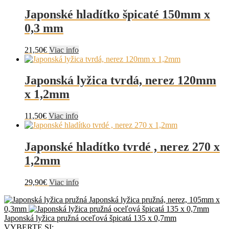
si
Japonské hladítko špicaté 150mm x
môžete
vybrať
0,3 mm
na
stránke
21,50
€
Viac info
produktu.
Japonská lyžica tvrdá, nerez 120mm
x 1,2mm
11,50
€
Viac info
Japonské hladítko tvrdé , nerez 270 x
1,2mm
29,90
€
Viac info
Japonská lyžica pružná, nerez, 105mm x
0,3mm
Japonská lyžica pružná oceľová špicatá 135 x 0,7mm
VYBERTE SI: