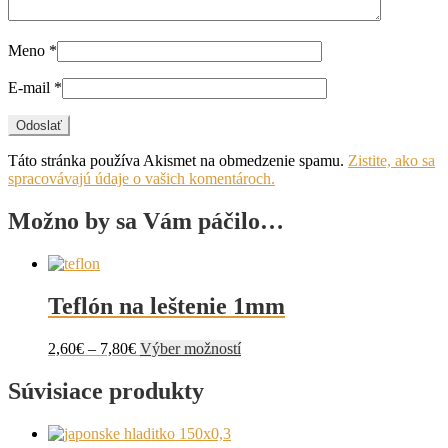
Meno
*
E-mail
*
Táto stránka používa Akismet na obmedzenie spamu.
Zistite, ako sa
spracovávajú údaje o vašich komentároch.
Možno by sa Vám páčilo…
Teflón na leštenie 1mm
Price
Tento
2,60
€
–
7,80
€
Výber možností
range:
produkt
2,60€
má
Súvisiace produkty
through
viacero
7,80€
variantov.
Možnosti