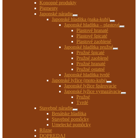
Konopné produkty
Pigmenty
Japonské náradie
Rozbaliť
Japonské hladítka (naka-kubi)
podradené
Rozbaliť
Japonské hladítka – plastové
menu
podradené
Rozbaliť
Plastové hranaté
menu
podrade
Plastové špicaté
menu
Plastové zaoblené
Japonské hladítka pružné
Rozbaliť
Pružné špicaté
podradené
Pružné zaoblené
menu
Pružné hranaté
Pružné ostatné
Japonské hladítka tvrdé
Japonské lyžice (moto-kubi)
Rozbaliť
Japonské lyžice špárovacie
podradené
Japonské lyžice vymazávacie
menu
Rozbaliť
Pružné
podrade
Tvrdé
menu
Stavebné náradie
Rozbaliť
Benátske hladítka
podradené
Stavebné pomôcky
menu
Umelecké pomôcky
Rôzne
DOPREDAJ