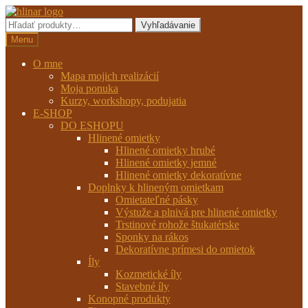
Preskočiť
Preskočiť
na
na
Hľadať:
Vyhľadávanie
navigáciu
obsah
Menu
O mne
Mapa mojich realizácií
Moja ponuka
Kurzy, workshopy, podujatia
E-SHOP
DO ESHOPU
Hlinené omietky
Hlinené omietky hrubé
Hlinené omietky jemné
Hlinené omietky dekoratívne
Doplnky k hlineným omietkam
Omietateľné pásky
Výstuže a plnivá pre hlinené omietky
Trstinové rohože štukatérske
Sponky na rákos
Dekoratívne prímesi do omietok
Íly
Kozmetické íly
Stavebné íly
Konopné produkty