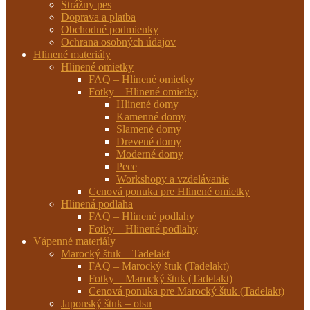
Strážny pes
Doprava a platba
Obchodné podmienky
Ochrana osobných údajov
Hlinené materiály
Hlinené omietky
FAQ – Hlinené omietky
Fotky – Hlinené omietky
Hlinené domy
Kamenné domy
Slamené domy
Drevené domy
Moderné domy
Pece
Workshopy a vzdelávanie
Cenová ponuka pre Hlinené omietky
Hlinená podlaha
FAQ – Hlinené podlahy
Fotky – Hlinené podlahy
Vápenné materiály
Marocký štuk – Tadelakt
FAQ – Marocký štuk (Tadelakt)
Fotky – Marocký štuk (Tadelakt)
Cenová ponuka pre Marocký štuk (Tadelakt)
Japonský štuk – otsu