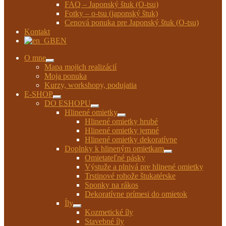
FAQ – Japonský štuk (O-tsu)
Fotky – o-tsu (japonský štuk)
Cenová ponuka pre Japonský štuk (O-tsu)
Kontakt
EN
O mne
Rozbaliť
Mapa mojich realizácií
podradené
Moja ponuka
menu
Kurzy, workshopy, podujatia
E-SHOP
Rozbaliť
DO ESHOPU
podradené
Rozbaliť
Hlinené omietky
menu
podradené
Rozbaliť
Hlinené omietky hrubé
menu
podradené
Hlinené omietky jemné
menu
Hlinené omietky dekoratívne
Doplnky k hlineným omietkam
Rozbaliť
Omietateľné pásky
podradené
Výstuže a plnivá pre hlinené omietky
menu
Trstinové rohože štukatérske
Sponky na rákos
Dekoratívne prímesi do omietok
Íly
Rozbaliť
Kozmetické íly
podradené
Stavebné íly
menu