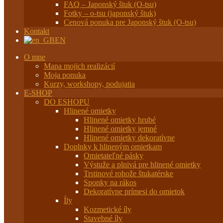
FAQ – Japonský štuk (O-tsu)
Fotky – o-tsu (japonský štuk)
Cenová ponuka pre Japonský štuk (O-tsu)
Kontakt
EN
O mne
Mapa mojich realizácií
Moja ponuka
Kurzy, workshopy, podujatia
E-SHOP
DO ESHOPU
Hlinené omietky
Hlinené omietky hrubé
Hlinené omietky jemné
Hlinené omietky dekoratívne
Doplnky k hlineným omietkam
Omietateľné pásky
Výstuže a plnivá pre hlinené omietky
Trstinové rohože štukatérske
Sponky na rákos
Dekoratívne prímesi do omietok
Íly
Kozmetické íly
Stavebné íly