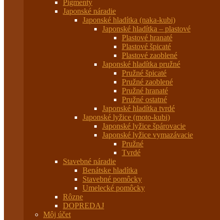
Pigmenty
Japonské náradie
Japonské hladítka (naka-kubi)
Japonské hladítka – plastové
Plastové hranaté
Plastové špicaté
Plastové zaoblené
Japonské hladítka pružné
Pružné špicaté
Pružné zaoblené
Pružné hranaté
Pružné ostatné
Japonské hladítka tvrdé
Japonské lyžice (moto-kubi)
Japonské lyžice špárovacie
Japonské lyžice vymazávacie
Pružné
Tvrdé
Stavebné náradie
Benátske hladítka
Stavebné pomôcky
Umelecké pomôcky
Rôzne
DOPREDAJ
Môj účet