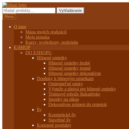
Preskočiť
Preskočiť
na
na
Hľadať:
Vyhľadávanie
navigáciu
obsah
Menu
O mne
Mapa mojich realizácií
Moja ponuka
Kurzy, workshopy, podujatia
E-SHOP
DO ESHOPU
Hlinené omietky
Hlinené omietky hrubé
Hlinené omietky jemné
Hlinené omietky dekoratívne
Doplnky k hlineným omietkam
Omietateľné pásky
Výstuže a plnivá pre hlinené omietky
Trstinové rohože štukatérske
Sponky na rákos
Dekoratívne prímesi do omietok
Íly
Kozmetické íly
Stavebné íly
Konopné produkty