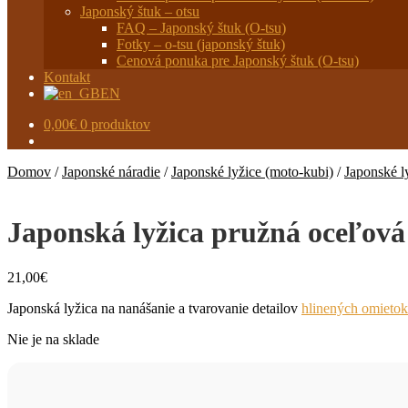
Japonský štuk – otsu
FAQ – Japonský štuk (O-tsu)
Fotky – o-tsu (japonský štuk)
Cenová ponuka pre Japonský štuk (O-tsu)
Kontakt
EN
0,00
€
0 produktov
Domov
/
Japonské náradie
/
Japonské lyžice (moto-kubi)
/
Japonské l
Japonská lyžica pružná oceľová
21,00
€
Japonská lyžica na nanášanie a tvarovanie detailov
hlinených omietok
Nie je na sklade