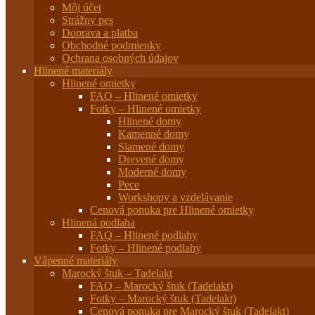
Môj účet
Strážny pes
Doprava a platba
Obchodné podmienky
Ochrana osobných údajov
Hlinené materiály
Hlinené omietky
FAQ – Hlinené omietky
Fotky – Hlinené omietky
Hlinené domy
Kamenné domy
Slamené domy
Drevené domy
Moderné domy
Pece
Workshopy a vzdelávanie
Cenová ponuka pre Hlinené omietky
Hlinená podlaha
FAQ – Hlinené podlahy
Fotky – Hlinené podlahy
Vápenné materiály
Marocký štuk – Tadelakt
FAQ – Marocký štuk (Tadelakt)
Fotky – Marocký štuk (Tadelakt)
Cenová ponuka pre Marocký štuk (Tadelakt)