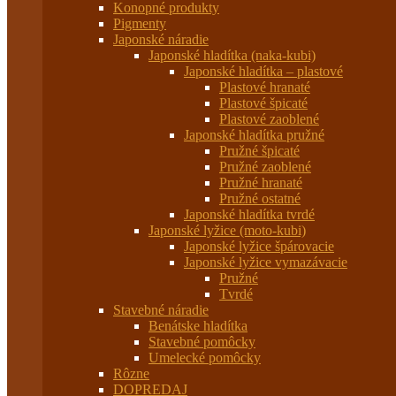
Konopné produkty
Pigmenty
Japonské náradie
Japonské hladítka (naka-kubi)
Japonské hladítka – plastové
Plastové hranaté
Plastové špicaté
Plastové zaoblené
Japonské hladítka pružné
Pružné špicaté
Pružné zaoblené
Pružné hranaté
Pružné ostatné
Japonské hladítka tvrdé
Japonské lyžice (moto-kubi)
Japonské lyžice špárovacie
Japonské lyžice vymazávacie
Pružné
Tvrdé
Stavebné náradie
Benátske hladítka
Stavebné pomôcky
Umelecké pomôcky
Rôzne
DOPREDAJ