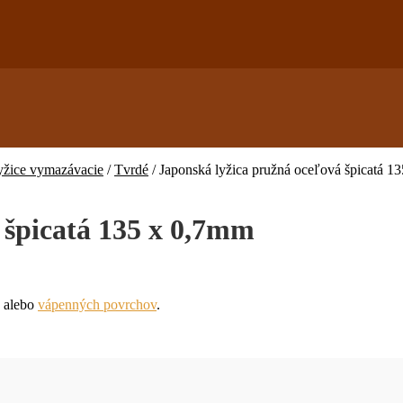
yžice vymazávacie
/
Tvrdé
/
Japonská lyžica pružná oceľová špicatá 1
 špicatá 135 x 0,7mm
alebo
vápenných povrchov
.