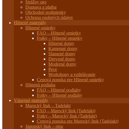
Strážny pes
Doprava a platba
Obchodné podmienky
Ochrana osobných údajov
Hlinené materiály
Hlinené omietky
FAQ – Hlinené omietky
Fotky – Hlinené omietky
Hlinené domy
Kamenné domy
Slamené domy
Drevené domy
Moderné domy
Pece
Workshopy a vzdelávanie
Cenová ponuka pre Hlinené omietky
Hlinená podlaha
FAQ – Hlinené podlahy
Fotky – Hlinené podlahy
Vápenné materiály
Marocký štuk – Tadelakt
FAQ – Marocký štuk (Tadelakt)
Fotky – Marocký štuk (Tadelakt)
Cenová ponuka pre Marocký štuk (Tadelakt)
Japonský štuk – otsu