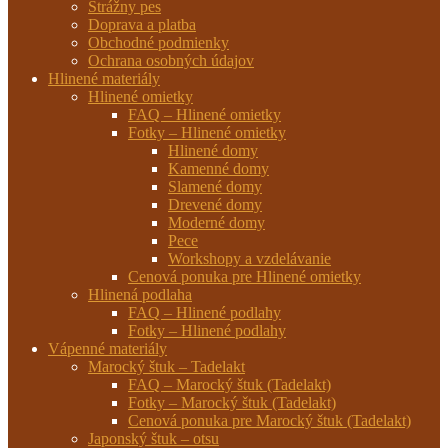
Strážny pes
Doprava a platba
Obchodné podmienky
Ochrana osobných údajov
Hlinené materiály
Hlinené omietky
FAQ – Hlinené omietky
Fotky – Hlinené omietky
Hlinené domy
Kamenné domy
Slamené domy
Drevené domy
Moderné domy
Pece
Workshopy a vzdelávanie
Cenová ponuka pre Hlinené omietky
Hlinená podlaha
FAQ – Hlinené podlahy
Fotky – Hlinené podlahy
Vápenné materiály
Marocký štuk – Tadelakt
FAQ – Marocký štuk (Tadelakt)
Fotky – Marocký štuk (Tadelakt)
Cenová ponuka pre Marocký štuk (Tadelakt)
Japonský štuk – otsu