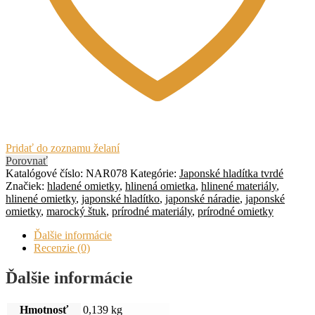
Pridať do zoznamu želaní
Porovnať
Katalógové číslo:
NAR078
Kategórie:
Japonské hladítka tvrdé
Značiek:
hladené omietky
,
hlinená omietka
,
hlinené materiály
,
hlinené omietky
,
japonské hladítko
,
japonské náradie
,
japonské
omietky
,
marocký štuk
,
prírodné materiály
,
prírodné omietky
Ďalšie informácie
Recenzie (0)
Ďalšie informácie
Hmotnosť
0,139 kg