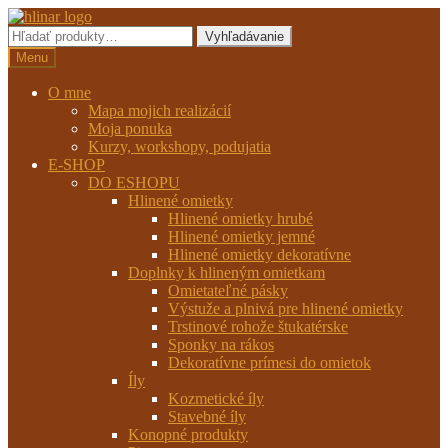
Preskočiť
Preskočiť
na
na
Hľadať:
Vyhľadávanie
navigáciu
obsah
Menu
O mne
Mapa mojich realizácií
Moja ponuka
Kurzy, workshopy, podujatia
E-SHOP
DO ESHOPU
Hlinené omietky
Hlinené omietky hrubé
Hlinené omietky jemné
Hlinené omietky dekoratívne
Doplnky k hlineným omietkam
Omietateľné pásky
Výstuže a plnivá pre hlinené omietky
Trstinové rohože štukatérske
Sponky na rákos
Dekoratívne prímesi do omietok
Íly
Kozmetické íly
Stavebné íly
Konopné produkty