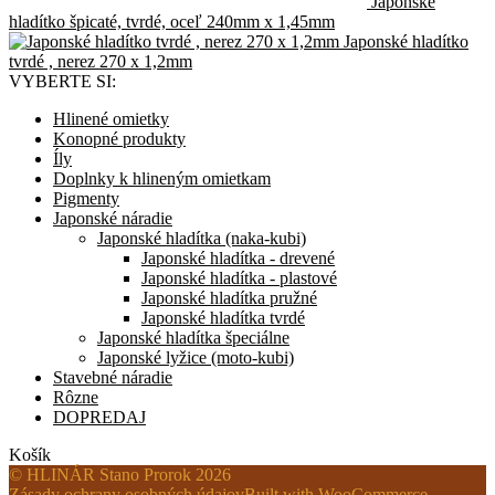
Japonské
hladítko špicaté, tvrdé, oceľ 240mm x 1,45mm
Japonské hladítko
tvrdé , nerez 270 x 1,2mm
VYBERTE SI:
Hlinené omietky
Konopné produkty
Íly
Doplnky k hlineným omietkam
Pigmenty
Japonské náradie
Japonské hladítka (naka-kubi)
Japonské hladítka - drevené
Japonské hladítka - plastové
Japonské hladítka pružné
Japonské hladítka tvrdé
Japonské hladítka špeciálne
Japonské lyžice (moto-kubi)
Stavebné náradie
Rôzne
DOPREDAJ
Košík
© HLINÁR Stano Prorok 2026
Zásady ochrany osobných údajov
Built with WooCommerce
.