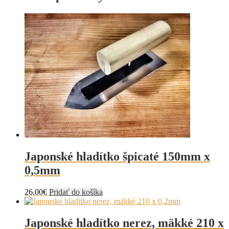
through
viacero
7,80€
variantov.
Možnosti
si
môžete
vybrať
na
stránke
produktu.
Japonské hladítko špicaté 150mm x
0,5mm
26,00
€
Pridať do košíka
Japonské hladítko nerez, mäkké 210 x