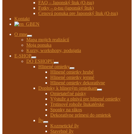
FAQ – Japonský štuk (O-tsu)
Fotky – o-tsu (japonský štuk)
Cenová ponuka pre Japonský štuk (O-tsu)
Kontakt
EN
O mne
Rozbaliť
Mapa mojich realizácií
podradené
Moja ponuka
menu
Kurzy, workshopy, podujatia
E-SHOP
Rozbaliť
DO ESHOPU
podradené
Rozbaliť
Hlinené omietky
menu
podradené
Rozbaliť
Hlinené omietky hrubé
menu
podradené
Hlinené omietky jemné
menu
Hlinené omietky dekoratívne
Doplnky k hlineným omietkam
Rozbaliť
Omietateľné pásky
podradené
Výstuže a plnivá pre hlinené omietky
menu
Trstinové rohože štukatérske
Sponky na rákos
Dekoratívne prímesi do omietok
Íly
Rozbaliť
Kozmetické íly
podradené
Stavebné íly
menu