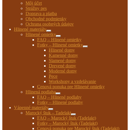
Môj účet
Strážny pes
Doprava a platba
Obchodné podmienky
Ochrana osobných údajov
Hlinené materiály
Rozbaliť
Hlinené omietky
podradené
Rozbaliť
FAQ – Hlinené omietky
menu
podradené
Fotky – Hlinené omietky
menu
Rozbaliť
Hlinené domy
podradené
Kamenné domy
menu
Slamené domy
Drevené domy
Moderné domy
Pece
Workshopy a vzdelávanie
Cenová ponuka pre Hlinené omietky
Hlinená podlaha
Rozbaliť
FAQ – Hlinené podlahy
podradené
Fotky – Hlinené podlahy
menu
Vápenné materiály
Rozbaliť
Marocký štuk – Tadelakt
podradené
Rozbaliť
FAQ – Marocký štuk (Tadelakt)
menu
podradené
Fotky – Marocký štuk (Tadelakt)
menu
Cenová ponuka pre Marocký štuk (Tadelakt)