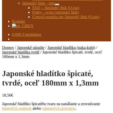
Japonský štuk – otsu
Rozbaliť
FAQ – Japonský štuk (O-tsu)
podradené
Fotky – o-tsu (japonský štuk)
menu
Cenová ponuka pre Japonský štuk (O-tsu)
Kontakt
EN
0,00
€
0 produktov
Domov
/
Japonské náradie
/
Japonské hladítka (naka-kubi)
/
Japonské hladítka tvrdé
/
Japonské hladítko špicaté, tvrdé, oceľ
180mm x 1,3mm
Japonské hladítko špicaté,
tvrdé, oceľ 180mm x 1,3mm
18,50
€
Japonské hladítko špicatého tvaru na nanášanie a zrovnávanie
hlinených omietok
alebo
vápenných povrchov
.