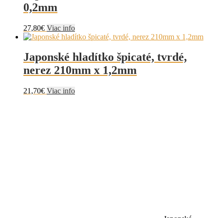
0,2mm
27,80
€
Viac info
Japonské hladítko špicaté, tvrdé,
nerez 210mm x 1,2mm
21,70
€
Viac info