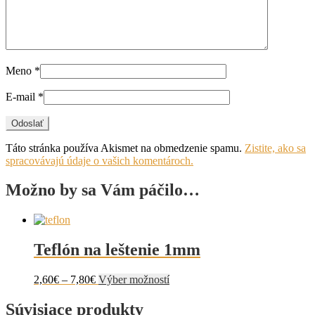
Meno
*
E-mail
*
Táto stránka používa Akismet na obmedzenie spamu.
Zistite, ako sa
spracovávajú údaje o vašich komentároch.
Možno by sa Vám páčilo…
Teflón na leštenie 1mm
Price
Tento
2,60
€
–
7,80
€
Výber možností
range:
produkt
2,60€
má
Súvisiace produkty