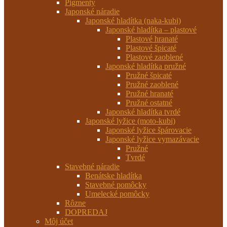
Pigmenty
Japonské náradie
Japonské hladítka (naka-kubi)
Japonské hladítka – plastové
Plastové hranaté
Plastové špicaté
Plastové zaoblené
Japonské hladítka pružné
Pružné špicaté
Pružné zaoblené
Pružné hranaté
Pružné ostatné
Japonské hladítka tvrdé
Japonské lyžice (moto-kubi)
Japonské lyžice špárovacie
Japonské lyžice vymazávacie
Pružné
Tvrdé
Stavebné náradie
Benátske hladítka
Stavebné pomôcky
Umelecké pomôcky
Rôzne
DOPREDAJ
Môj účet