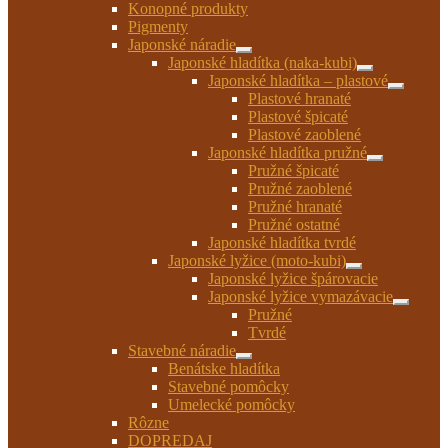
Konopné produkty
Pigmenty
Japonské náradie
Rozbaliť
Japonské hladítka (naka-kubi)
podradené
Rozbaliť
Japonské hladítka – plastové
menu
podradené
Rozbaliť
Plastové hranaté
menu
podrade
Plastové špicaté
menu
Plastové zaoblené
Japonské hladítka pružné
Rozbaliť
Pružné špicaté
podradené
Pružné zaoblené
menu
Pružné hranaté
Pružné ostatné
Japonské hladítka tvrdé
Japonské lyžice (moto-kubi)
Rozbaliť
Japonské lyžice špárovacie
podradené
Japonské lyžice vymazávacie
menu
Rozbaliť
Pružné
podrade
Tvrdé
menu
Stavebné náradie
Rozbaliť
Benátske hladítka
podradené
Stavebné pomôcky
menu
Umelecké pomôcky
Rôzne
DOPREDAJ