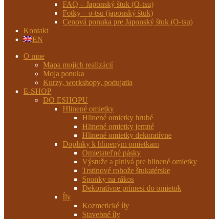
FAQ – Japonský štuk (O-tsu)
Fotky – o-tsu (japonský štuk)
Cenová ponuka pre Japonský štuk (O-tsu)
Kontakt
EN
O mne
Mapa mojich realizácií
Moja ponuka
Kurzy, workshopy, podujatia
E-SHOP
DO ESHOPU
Hlinené omietky
Hlinené omietky hrubé
Hlinené omietky jemné
Hlinené omietky dekoratívne
Doplnky k hlineným omietkam
Omietateľné pásky
Výstuže a plnivá pre hlinené omietky
Trstinové rohože štukatérske
Sponky na rákos
Dekoratívne prímesi do omietok
Íly
Kozmetické íly
Stavebné íly