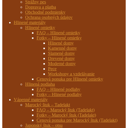
Strážny pes
Doprava a platba
Obchodné podmienky
Ochrana osobných údajov
Hlinené materiály
Hlinené omietky
FAQ – Hlinené omietky
Fotky – Hlinené omietky
Hlinené domy
Kamenné domy
Slamené domy
Drevené domy
Moderné domy
Pece
Workshopy a vzdelávanie
Cenová ponuka pre Hlinené omietky
Hlinená podlaha
FAQ – Hlinené podlahy
Fotky – Hlinené podlahy
Vápenné materiály
Marocký štuk – Tadelakt
FAQ – Marocký štuk (Tadelakt)
Fotky – Marocký štuk (Tadelakt)
Cenová ponuka pre Marocký štuk (Tadelakt)
Japonský štuk – otsu