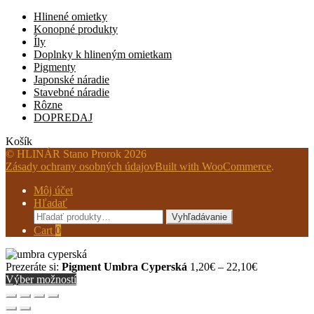
Hlinené omietky
Konopné produkty
Íly
Doplnky k hlineným omietkam
Pigmenty
Japonské náradie
Stavebné náradie
Rôzne
DOPREDAJ
Košík
© HLINÁR Stano Prorok 2026
Zásady ochrany osobných údajov
Built with WooCommerce
.
Môj účet
Hľadať
Hľadať:
Vyhľadávanie
Cart
0
Price
Prezeráte si:
Pigment Umbra Cyperská
1,20
€
–
22,10
€
range:
Výber možností
1,20€
through