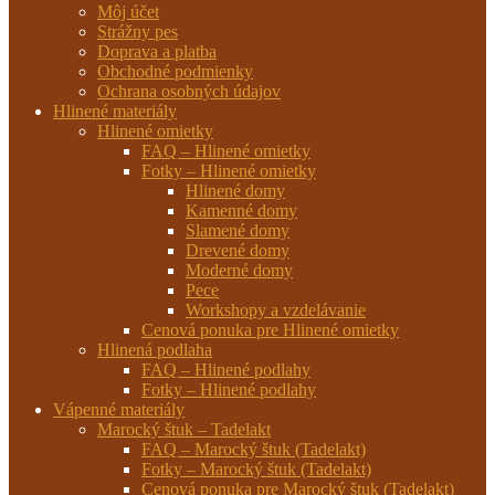
Môj účet
Strážny pes
Doprava a platba
Obchodné podmienky
Ochrana osobných údajov
Hlinené materiály
Hlinené omietky
FAQ – Hlinené omietky
Fotky – Hlinené omietky
Hlinené domy
Kamenné domy
Slamené domy
Drevené domy
Moderné domy
Pece
Workshopy a vzdelávanie
Cenová ponuka pre Hlinené omietky
Hlinená podlaha
FAQ – Hlinené podlahy
Fotky – Hlinené podlahy
Vápenné materiály
Marocký štuk – Tadelakt
FAQ – Marocký štuk (Tadelakt)
Fotky – Marocký štuk (Tadelakt)
Cenová ponuka pre Marocký štuk (Tadelakt)