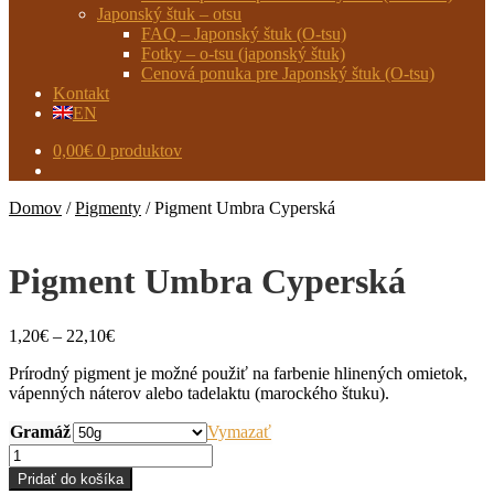
Japonský štuk – otsu
FAQ – Japonský štuk (O-tsu)
Fotky – o-tsu (japonský štuk)
Cenová ponuka pre Japonský štuk (O-tsu)
Kontakt
EN
0,00
€
0 produktov
Domov
/
Pigmenty
/
Pigment Umbra Cyperská
Pigment Umbra Cyperská
Price
1,20
€
–
22,10
€
range:
Prírodný pigment je možné použiť na farbenie hlinených omietok,
1,20€
vápenných náterov alebo tadelaktu (marockého štuku).
through
22,10€
Gramáž
Vymazať
množstvo
Pigment
Pridať do košíka
Umbra