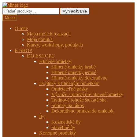
Preskočiť
Preskočiť
na
na
Hľadať:
Vyhľadávanie
navigáciu
obsah
Menu
O mne
Mapa mojich realizácií
Moja ponuka
Kurzy, workshopy, podujatia
E-SHOP
DO ESHOPU
Hlinené omietky
Hlinené omietky hrubé
Hlinené omietky jemné
Hlinené omietky dekoratívne
Doplnky k hlineným omietkam
Omietateľné pásky
Výstuže a plnivá pre hlinené omietky
Trstinové rohože štukatérske
Sponky na rákos
Dekoratívne prímesi do omietok
Íly
Kozmetické íly
Stavebné íly
Konopné produkty