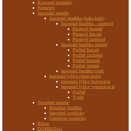
Konopné produkty
Pigmenty
Japonské náradie
Japonské hladítka (naka-kubi)
Japonské hladítka – plastové
Plastové hranaté
Plastové špicaté
Plastové zaoblené
Japonské hladítka pružné
Pružné špicaté
Pružné zaoblené
Pružné hranaté
Pružné ostatné
Japonské hladítka tvrdé
Japonské lyžice (moto-kubi)
Japonské lyžice špárovacie
Japonské lyžice vymazávacie
Pružné
Tvrdé
Stavebné náradie
Benátske hladítka
Stavebné pomôcky
Umelecké pomôcky
Rôzne
DOPREDAJ