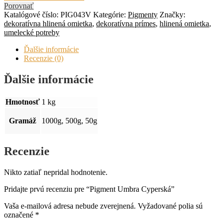
Porovnať
Katalógové číslo:
PIG043V
Kategórie:
Pigmenty
Značky:
dekoratívna hlinená omietka
,
dekoratívna prímes
,
hlinená omietka
,
umelecké potreby
Ďalšie informácie
Recenzie (0)
Ďalšie informácie
Hmotnosť
1 kg
Gramáž
1000g, 500g, 50g
Recenzie
Nikto zatiaľ nepridal hodnotenie.
Pridajte prvú recenziu pre “Pigment Umbra Cyperská”
Vaša e-mailová adresa nebude zverejnená.
Vyžadované polia sú
označené
*