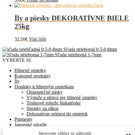
Íly a piesky DEKORATÍVNE BIELE
25kg
32,50
€
Viac info
Sľuda strieborná 0,5-0,8mm
Sľuda strieborná 1-7mm
VYBERTE SI:
Hlinené omietky
Konopné produkty
Íly
Doplnky k hlineným omietkam
Omietateľné pásky
Výstuže a plnivá pre hlinené omietky
Trstinové rohože štukatérske
Sponky na rákos
Dekoratívne prímesi do omietok
Pigmenty
Japonské náradie
Stavebné náradie
Spravujte súhlas so súbormi