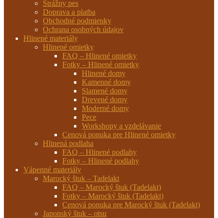
Strážny pes
Doprava a platba
Obchodné podmienky
Ochrana osobných údajov
Hlinené materiály
Hlinené omietky
FAQ – Hlinené omietky
Fotky – Hlinené omietky
Hlinené domy
Kamenné domy
Slamené domy
Drevené domy
Moderné domy
Pece
Workshopy a vzdelávanie
Cenová ponuka pre Hlinené omietky
Hlinená podlaha
FAQ – Hlinené podlahy
Fotky – Hlinené podlahy
Vápenné materiály
Marocký štuk – Tadelakt
FAQ – Marocký štuk (Tadelakt)
Fotky – Marocký štuk (Tadelakt)
Cenová ponuka pre Marocký štuk (Tadelakt)
Japonský štuk – otsu