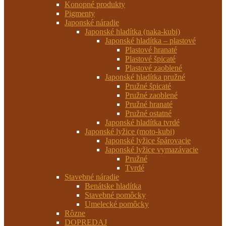
Konopné produkty
Pigmenty
Japonské náradie
Japonské hladítka (naka-kubi)
Japonské hladítka – plastové
Plastové hranaté
Plastové špicaté
Plastové zaoblené
Japonské hladítka pružné
Pružné špicaté
Pružné zaoblené
Pružné hranaté
Pružné ostatné
Japonské hladítka tvrdé
Japonské lyžice (moto-kubi)
Japonské lyžice špárovacie
Japonské lyžice vymazávacie
Pružné
Tvrdé
Stavebné náradie
Benátske hladítka
Stavebné pomôcky
Umelecké pomôcky
Rôzne
DOPREDAJ