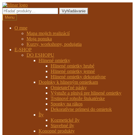
Preskočiť
Preskočiť
na
na
Hľadať:
Vyhľadávanie
navigáciu
obsah
Menu
O mne
Mapa mojich realizácií
Moja ponuka
Kurzy, workshopy, podujatia
E-SHOP
DO ESHOPU
Hlinené omietky
Hlinené omietky hrubé
Hlinené omietky jemné
Hlinené omietky dekoratívne
Doplnky k hlineným omietkam
Omietateľné pásky
Výstuže a plnivá pre hlinené omietky
Trstinové rohože štukatérske
Sponky na rákos
Dekoratívne prímesi do omietok
Íly
Kozmetické íly
Stavebné íly
Konopné produkty