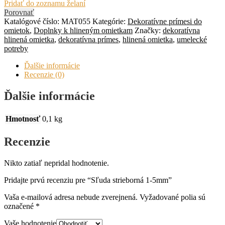
Pridať do zoznamu želaní
Porovnať
Katalógové číslo:
MAT055
Kategórie:
Dekoratívne prímesi do
omietok
,
Doplnky k hlineným omietkam
Značky:
dekoratívna
hlinená omietka
,
dekoratívna prímes
,
hlinená omietka
,
umelecké
potreby
Ďalšie informácie
Recenzie (0)
Ďalšie informácie
Hmotnosť
0,1 kg
Recenzie
Nikto zatiaľ nepridal hodnotenie.
Pridajte prvú recenziu pre “Sľuda strieborná 1-5mm”
Vaša e-mailová adresa nebude zverejnená.
Vyžadované polia sú
označené
*
Vaše hodnotenie