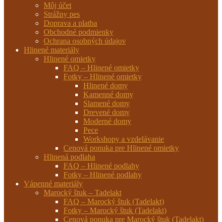
Môj účet
Strážny pes
Doprava a platba
Obchodné podmienky
Ochrana osobných údajov
Hlinené materiály
Hlinené omietky
FAQ – Hlinené omietky
Fotky – Hlinené omietky
Hlinené domy
Kamenné domy
Slamené domy
Drevené domy
Moderné domy
Pece
Workshopy a vzdelávanie
Cenová ponuka pre Hlinené omietky
Hlinená podlaha
FAQ – Hlinené podlahy
Fotky – Hlinené podlahy
Vápenné materiály
Marocký štuk – Tadelakt
FAQ – Marocký štuk (Tadelakt)
Fotky – Marocký štuk (Tadelakt)
Cenová ponuka pre Marocký štuk (Tadelakt)