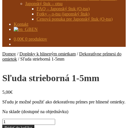
Japonský štuk – otsu
FAQ – Japonský štuk (O-tsu)
Fotky – o-tsu (japonský štuk)
Cenová ponuka pre Japonský štuk (O-tsu)
Kontakt
EN
0,00
€
0 produktov
Domov
/
Doplnky k hlineným omietkam
/
Dekoratívne prímesi do
omietok
/
Sľuda strieborná 1-5mm
Sľuda strieborná 1-5mm
5,00
€
Sľudu je možné použiť ako dekoratívnu prímes pre hlinené omietky.
Na sklade (dostupné na objednávku)
množstvo
Sľuda
Pridať do košíka