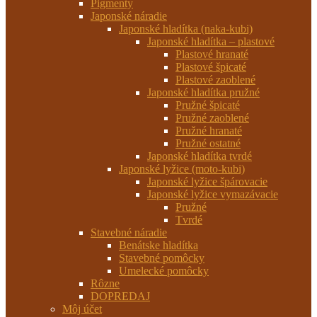
Pigmenty
Japonské náradie
Japonské hladítka (naka-kubi)
Japonské hladítka – plastové
Plastové hranaté
Plastové špicaté
Plastové zaoblené
Japonské hladítka pružné
Pružné špicaté
Pružné zaoblené
Pružné hranaté
Pružné ostatné
Japonské hladítka tvrdé
Japonské lyžice (moto-kubi)
Japonské lyžice špárovacie
Japonské lyžice vymazávacie
Pružné
Tvrdé
Stavebné náradie
Benátske hladítka
Stavebné pomôcky
Umelecké pomôcky
Rôzne
DOPREDAJ
Môj účet