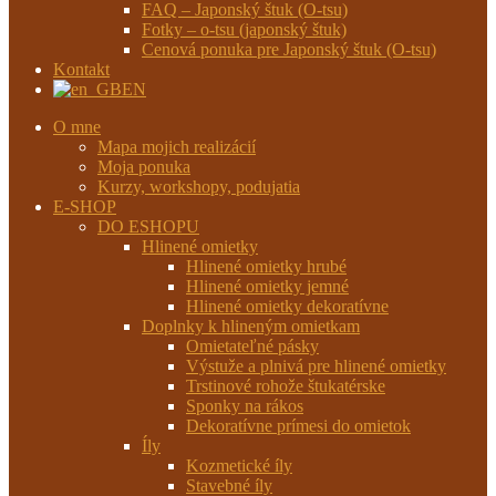
FAQ – Japonský štuk (O-tsu)
Fotky – o-tsu (japonský štuk)
Cenová ponuka pre Japonský štuk (O-tsu)
Kontakt
EN
O mne
Mapa mojich realizácií
Moja ponuka
Kurzy, workshopy, podujatia
E-SHOP
DO ESHOPU
Hlinené omietky
Hlinené omietky hrubé
Hlinené omietky jemné
Hlinené omietky dekoratívne
Doplnky k hlineným omietkam
Omietateľné pásky
Výstuže a plnivá pre hlinené omietky
Trstinové rohože štukatérske
Sponky na rákos
Dekoratívne prímesi do omietok
Íly
Kozmetické íly
Stavebné íly