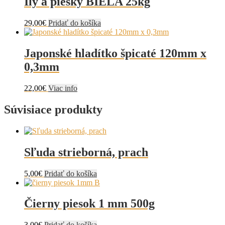
Íly a piesky BIELA 25kg
29,00
€
Pridať do košíka
Japonské hladítko špicaté 120mm x
0,3mm
22,00
€
Viac info
Súvisiace produkty
Sľuda strieborná, prach
5,00
€
Pridať do košíka
Čierny piesok 1 mm 500g
3,00
€
Pridať do košíka