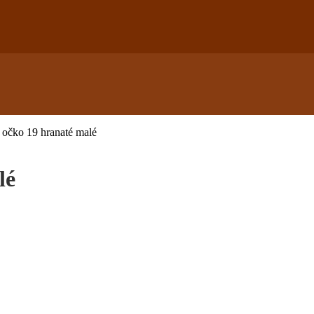
 očko 19 hranaté malé
lé