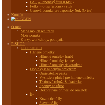
FAQ – Japonský štuk (O-tsu)
Fotky – o-tsu (japonský štuk)
Cenová ponuka pre Japonský štuk (O-tsu)
Kontakt
EN
O mne
Mapa mojich realizácií
Moja ponuka
Kurzy, workshopy, podujatia
E-SHOP
DO ESHOPU
Hlinené omietky
Hlinené omietky hrubé
Hlinené omietky jemné
Hlinené omietky dekoratívne
Doplnky k hlineným omietkam
Omietateľné pásky
Výstuže a plnivá pre hlinené omietky
Trstinové rohože štukatérske
Sponky na rákos
Dekoratívne prímesi do omietok
Íly
Kozmetické íly
Stavebné íly