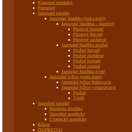
Konopné produkty
Pigmenty
Japonské náradie
Japonské hladítka (naka-kubi)
Japonské hladítka – plastové
Plastové hranaté
Plastové špicaté
Plastové zaoblené
Japonské hladítka pružné
Pružné špicaté
Pružné zaoblené
Pružné hranaté
Pružné ostatné
Japonské hladítka tvrdé
Japonské lyžice (moto-kubi)
Japonské lyžice špárovacie
Japonské lyžice vymazávacie
Pružné
Tvrdé
Stavebné náradie
Benátske hladítka
Stavebné pomôcky
Umelecké pomôcky
Rôzne
DOPREDAJ