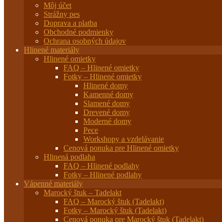
Môj účet
Strážny pes
Doprava a platba
Obchodné podmienky
Ochrana osobných údajov
Hlinené materiály
Hlinené omietky
FAQ – Hlinené omietky
Fotky – Hlinené omietky
Hlinené domy
Kamenné domy
Slamené domy
Drevené domy
Moderné domy
Pece
Workshopy a vzdelávanie
Cenová ponuka pre Hlinené omietky
Hlinená podlaha
FAQ – Hlinené podlahy
Fotky – Hlinené podlahy
Vápenné materiály
Marocký štuk – Tadelakt
FAQ – Marocký štuk (Tadelakt)
Fotky – Marocký štuk (Tadelakt)
Cenová ponuka pre Marocký štuk (Tadelakt)