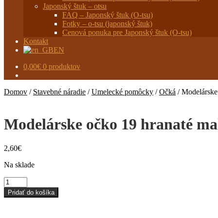
Japonský štuk – otsu
FAQ – Japonský štuk (O-tsu)
Fotky – o-tsu (japonský štuk)
Cenová ponuka pre Japonský štuk (O-tsu)
Kontakt
EN
0,00
€
0 produktov
Domov
/
Stavebné náradie
/
Umelecké pomôcky
/
Očká
/
Modelárske
Modelárske očko 19 hranaté ma
2,60
€
Na sklade
množstvo
Modelárske
Pridať do košíka
očko
19
hranaté