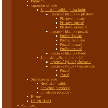
Pigmenty
Japonské náradie
Japonské hladítka (naka-kubi)
Japonské hladítka – plastové
Plastové hranaté
Plastové špicaté
Plastové zaoblené
Japonské hladítka pružné
Pružné špicaté
Pružné zaoblené
Pružné hranaté
Pružné ostatné
Japonské hladítka tvrdé
Japonské lyžice (moto-kubi)
Japonské lyžice špárovacie
Japonské lyžice vymazávacie
Pružné
Tvrdé
Stavebné náradie
Benátske hladítka
Stavebné pomôcky
Umelecké pomôcky
Rôzne
DOPREDAJ
Môj účet