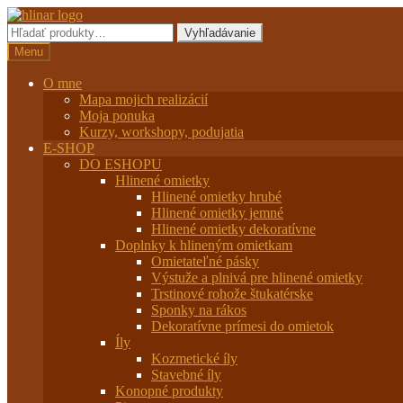
Preskočiť
Preskočiť
na
na
Hľadať:
Vyhľadávanie
navigáciu
obsah
Menu
O mne
Mapa mojich realizácií
Moja ponuka
Kurzy, workshopy, podujatia
E-SHOP
DO ESHOPU
Hlinené omietky
Hlinené omietky hrubé
Hlinené omietky jemné
Hlinené omietky dekoratívne
Doplnky k hlineným omietkam
Omietateľné pásky
Výstuže a plnivá pre hlinené omietky
Trstinové rohože štukatérske
Sponky na rákos
Dekoratívne prímesi do omietok
Íly
Kozmetické íly
Stavebné íly
Konopné produkty