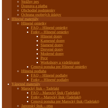
Strážny pes
Doprava a platba
Obchodné podmienky
Ochrana osobných údajov
Hlinené materiály
Hlinené omietky
FAQ – Hlinené omietky
Fotky – Hlinené omietky
Hlinené domy
Kamenné domy
Slamené domy
Drevené domy
Moderné domy
Pece
Workshopy a vzdelávanie
Cenová ponuka pre Hlinené omietky
Hlinená podlaha
FAQ – Hlinené podlahy
Fotky – Hlinené podlahy
Vápenné materiály
Marocký štuk – Tadelakt
FAQ – Marocký štuk (Tadelakt)
Fotky – Marocký štuk (Tadelakt)
Cenová ponuka pre Marocký štuk (Tadelakt)
Japonský štuk – otsu