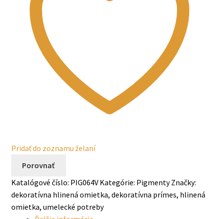
Pridať do zoznamu želaní
Porovnať
Katalógové číslo:
PIG064V
Kategórie:
Pigmenty
Značky:
dekoratívna hlinená omietka
,
dekoratívna prímes
,
hlinená
omietka
,
umelecké potreby
Ďalšie informácie