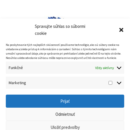
Spravujte súhlas so súbormi
cookie
Na poskytovanie tých najlepších skúseností používame technológie, ako sú súbory cookie na
ukladanie a/alebo prístup k informáciám o zariadení. Súhlas s týmito technológiami nám
umožní spracovávať údaje, ako je správanie pri prehliadaní alebo jedinečné ID na tejto stránke.
Nesúhlas alebo odvolanie súhlasu môže nepriaznivo ovplyvniť určité vlastnosti a funkcie.
Funkčné
Vždy aktívny
Prezeráte si:
Pigment Ultramarínová modrá
1,30
€
–
Price
26,00
€
Marketing
Marketi
range:
Výber možností
1,30€
Prijať
through
26,00€
Odmietnuť
Select at least 2 products
to compare
Uložiť predvoľby