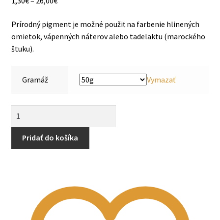
1,30
€
–
26,00
€
range:
Prírodný pigment je možné použiť na farbenie hlinených
1,30€
omietok, vápenných náterov alebo tadelaktu (marockého
through
štuku).
EN
26,00€
Gramáž
Vymazať
množstvo
Pigment
Ultramarínová
Pridať do košíka
modrá