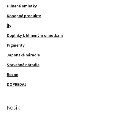
Hlinené omietky
Konopné produkty
Íly
Doplnky k hlineným omietkam
Pigmenty
Japonské náradie
Stavebné náradie
Rôzne
DOPREDAJ
Košík