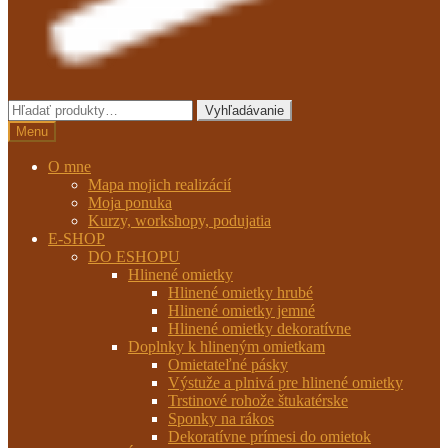
Hľadať:
Vyhľadávanie
Menu
O mne
Mapa mojich realizácií
Moja ponuka
Kurzy, workshopy, podujatia
E-SHOP
DO ESHOPU
Hlinené omietky
Hlinené omietky hrubé
Hlinené omietky jemné
Hlinené omietky dekoratívne
Doplnky k hlineným omietkam
Omietateľné pásky
Výstuže a plnivá pre hlinené omietky
Trstinové rohože štukatérske
Sponky na rákos
Dekoratívne prímesi do omietok