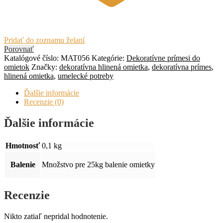
Pridať do zoznamu želaní
Porovnať
Katalógové číslo:
MAT056
Kategórie:
Dekoratívne prímesi do
omietok
Značky:
dekoratívna hlinená omietka
,
dekoratívna prímes
,
hlinená omietka
,
umelecké potreby
Ďalšie informácie
Recenzie (0)
Ďalšie informácie
Hmotnosť
0,1 kg
Balenie
Množstvo pre 25kg balenie omietky
Recenzie
Nikto zatiaľ nepridal hodnotenie.