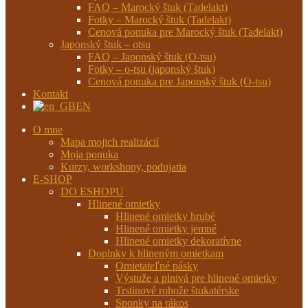
FAQ – Marocký štuk (Tadelakt)
Fotky – Marocký štuk (Tadelakt)
Cenová ponuka pre Marocký štuk (Tadelakt)
Japonský štuk – otsu
FAQ – Japonský štuk (O-tsu)
Fotky – o-tsu (japonský štuk)
Cenová ponuka pre Japonský štuk (O-tsu)
Kontakt
EN
O mne
Mapa mojich realizácií
Moja ponuka
Kurzy, workshopy, podujatia
E-SHOP
DO ESHOPU
Hlinené omietky
Hlinené omietky hrubé
Hlinené omietky jemné
Hlinené omietky dekoratívne
Doplnky k hlineným omietkam
Omietateľné pásky
Výstuže a plnivá pre hlinené omietky
Trstinové rohože štukatérske
Sponky na rákos