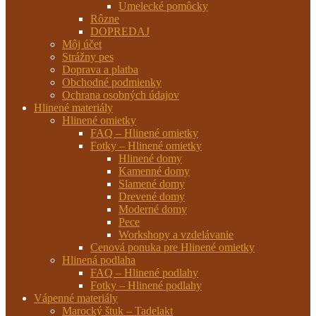
Umelecké pomôcky
Rôzne
DOPREDAJ
Môj účet
Strážny pes
Doprava a platba
Obchodné podmienky
Ochrana osobných údajov
Hlinené materiály
Hlinené omietky
FAQ – Hlinené omietky
Fotky – Hlinené omietky
Hlinené domy
Kamenné domy
Slamené domy
Drevené domy
Moderné domy
Pece
Workshopy a vzdelávanie
Cenová ponuka pre Hlinené omietky
Hlinená podlaha
FAQ – Hlinené podlahy
Fotky – Hlinené podlahy
Vápenné materiály
Marocký štuk – Tadelakt