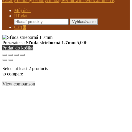
Zásady ochrany osobných údajov
Built with WooCommerce
.
Môj účet
Hľadať
Hľadať:
Vyhľadávanie
Cart
0
Prezeráte si:
Sľuda strieborná 1-7mm
5,00
€
Pridať do košíka
Select at least 2 products
to compare
View comparison