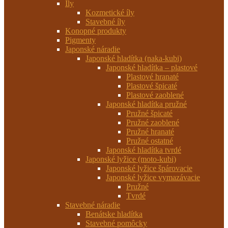
Íly
Kozmetické íly
Stavebné íly
Konopné produkty
Pigmenty
Japonské náradie
Japonské hladítka (naka-kubi)
Japonské hladítka – plastové
Plastové hranaté
Plastové špicaté
Plastové zaoblené
Japonské hladítka pružné
Pružné špicaté
Pružné zaoblené
Pružné hranaté
Pružné ostatné
Japonské hladítka tvrdé
Japonské lyžice (moto-kubi)
Japonské lyžice špárovacie
Japonské lyžice vymazávacie
Pružné
Tvrdé
Stavebné náradie
Benátske hladítka
Stavebné pomôcky