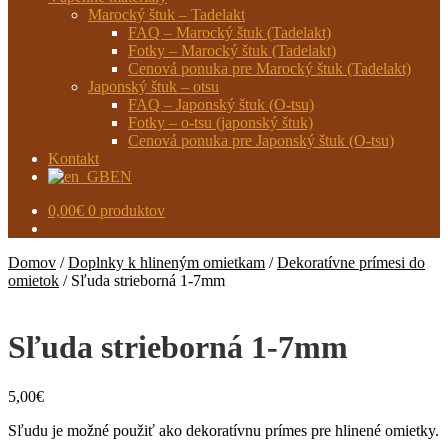
Marocký štuk – Tadelakt
FAQ – Marocký štuk (Tadelakt)
Fotky – Marocký štuk (Tadelakt)
Cenová ponuka pre Marocký štuk (Tadelakt)
Japonský štuk – otsu
FAQ – Japonský štuk (O-tsu)
Fotky – o-tsu (japonský štuk)
Cenová ponuka pre Japonský štuk (O-tsu)
Kontakt
EN
0,00
€
0 produktov
Domov
/
Doplnky k hlineným omietkam
/
Dekoratívne prímesi do
omietok
/
Sľuda strieborná 1-7mm
Sľuda strieborná 1-7mm
5,00
€
Sľudu je možné použiť ako dekoratívnu prímes pre hlinené omietky.