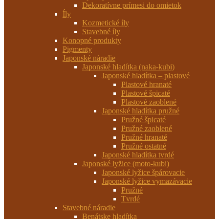
Dekoratívne prímesi do omietok
Íly
Kozmetické íly
Stavebné íly
Konopné produkty
Pigmenty
Japonské náradie
Japonské hladítka (naka-kubi)
Japonské hladítka – plastové
Plastové hranaté
Plastové špicaté
Plastové zaoblené
Japonské hladítka pružné
Pružné špicaté
Pružné zaoblené
Pružné hranaté
Pružné ostatné
Japonské hladítka tvrdé
Japonské lyžice (moto-kubi)
Japonské lyžice špárovacie
Japonské lyžice vymazávacie
Pružné
Tvrdé
Stavebné náradie
Benátske hladítka