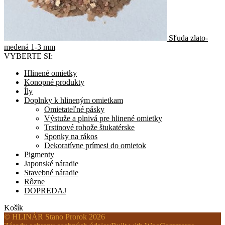
Sľuda zlato-
medená 1-3 mm
VYBERTE SI:
Hlinené omietky
Konopné produkty
Íly
Doplnky k hlineným omietkam
Omietateľné pásky
Výstuže a plnivá pre hlinené omietky
Trstinové rohože štukatérske
Sponky na rákos
Dekoratívne prímesi do omietok
Pigmenty
Japonské náradie
Stavebné náradie
Rôzne
DOPREDAJ
Košík
© HLINÁR Stano Prorok 2026