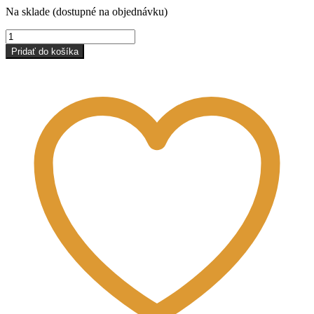
Na sklade (dostupné na objednávku)
množstvo
Sľuda
Pridať do košíka
strieborná
1-
7mm