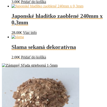
3,00
€
Pridať do košíka
Japonské hladítko zaoblené 240mm x
0,3mm
28,00
€
Viac info
Slama sekaná dekoratívna
2,00
€
Pridať do košíka
Sľuda strieborná 1-5mm