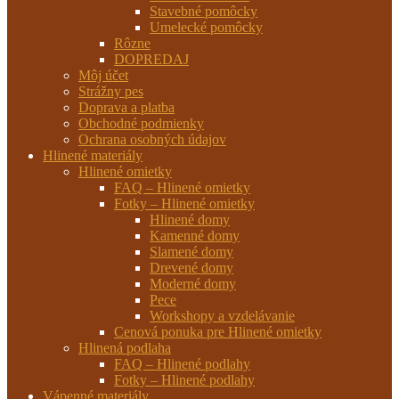
Stavebné pomôcky
Umelecké pomôcky
Rôzne
DOPREDAJ
Môj účet
Strážny pes
Doprava a platba
Obchodné podmienky
Ochrana osobných údajov
Hlinené materiály
Hlinené omietky
FAQ – Hlinené omietky
Fotky – Hlinené omietky
Hlinené domy
Kamenné domy
Slamené domy
Drevené domy
Moderné domy
Pece
Workshopy a vzdelávanie
Cenová ponuka pre Hlinené omietky
Hlinená podlaha
FAQ – Hlinené podlahy
Fotky – Hlinené podlahy
Vápenné materiály