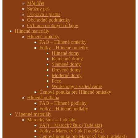
Môj účet
Strážny pes
Doprava a platba
Obchodné podmienky
Ochrana osobných údajov
Hlinené materiály
Hlinené omietky
FAQ – Hlinené omietky
Fotky – Hlinené omietky
Hlinené domy
Kamenné domy
Slamené domy
Drevené domy
Moderné domy
Pece
Workshopy a vzdelávanie
Cenová ponuka pre Hlinené omietky
Hlinená podlaha
FAQ – Hlinené podlahy
Fotky – Hlinené podlahy
Vápenné materiály
Marocký štuk – Tadelakt
FAQ – Marocký štuk (Tadelakt)
Fotky – Marocký štuk (Tadelakt)
Cenová ponuka pre Marocký štuk (Tadelakt)