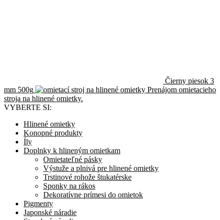
Čierny piesok 3
mm 500g
Prenájom omietacieho
stroja na hlinené omietky.
VYBERTE SI:
Hlinené omietky
Konopné produkty
Íly
Doplnky k hlineným omietkam
Omietateľné pásky
Výstuže a plnivá pre hlinené omietky
Trstinové rohože štukatérske
Sponky na rákos
Dekoratívne prímesi do omietok
Pigmenty
Japonské náradie