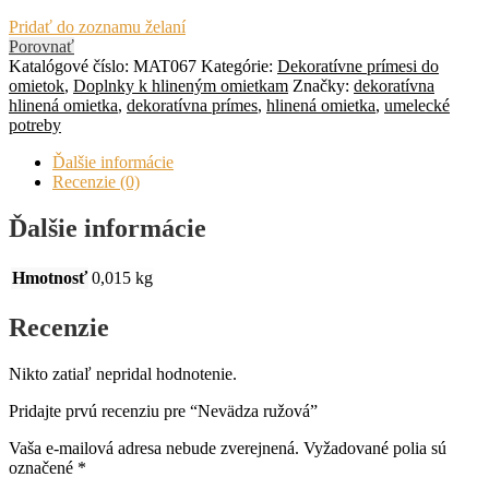
Pridať do zoznamu želaní
Porovnať
Katalógové číslo:
MAT067
Kategórie:
Dekoratívne prímesi do
omietok
,
Doplnky k hlineným omietkam
Značky:
dekoratívna
hlinená omietka
,
dekoratívna prímes
,
hlinená omietka
,
umelecké
potreby
Ďalšie informácie
Recenzie (0)
Ďalšie informácie
Hmotnosť
0,015 kg
Recenzie
Nikto zatiaľ nepridal hodnotenie.
Pridajte prvú recenziu pre “Nevädza ružová”
Vaša e-mailová adresa nebude zverejnená.
Vyžadované polia sú
označené
*