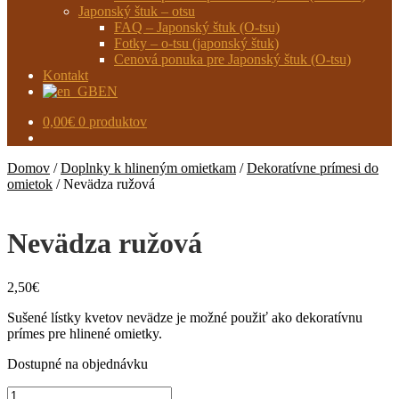
Japonský štuk – otsu
FAQ – Japonský štuk (O-tsu)
Fotky – o-tsu (japonský štuk)
Cenová ponuka pre Japonský štuk (O-tsu)
Kontakt
EN
0,00
€
0 produktov
Domov
/
Doplnky k hlineným omietkam
/
Dekoratívne prímesi do
omietok
/
Nevädza ružová
Nevädza ružová
2,50
€
Sušené lístky kvetov nevädze je možné použiť ako dekoratívnu
prímes pre hlinené omietky.
Dostupné na objednávku
množstvo