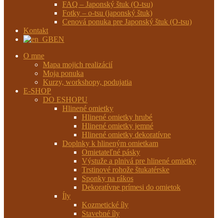
FAQ – Japonský štuk (O-tsu)
Fotky – o-tsu (japonský štuk)
Cenová ponuka pre Japonský štuk (O-tsu)
Kontakt
EN
O mne
Mapa mojich realizácií
Moja ponuka
Kurzy, workshopy, podujatia
E-SHOP
DO ESHOPU
Hlinené omietky
Hlinené omietky hrubé
Hlinené omietky jemné
Hlinené omietky dekoratívne
Doplnky k hlineným omietkam
Omietateľné pásky
Výstuže a plnivá pre hlinené omietky
Trstinové rohože štukatérske
Sponky na rákos
Dekoratívne prímesi do omietok
Íly
Kozmetické íly
Stavebné íly