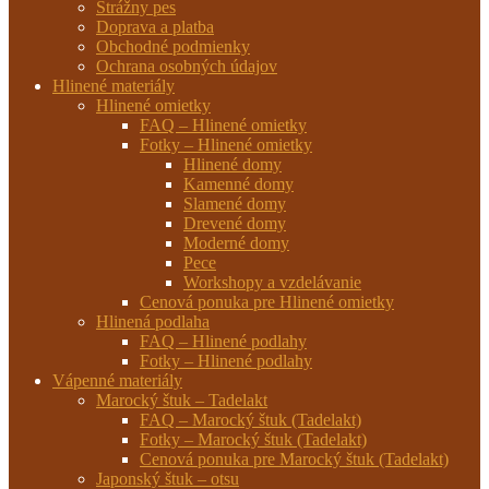
Strážny pes
Doprava a platba
Obchodné podmienky
Ochrana osobných údajov
Hlinené materiály
Hlinené omietky
FAQ – Hlinené omietky
Fotky – Hlinené omietky
Hlinené domy
Kamenné domy
Slamené domy
Drevené domy
Moderné domy
Pece
Workshopy a vzdelávanie
Cenová ponuka pre Hlinené omietky
Hlinená podlaha
FAQ – Hlinené podlahy
Fotky – Hlinené podlahy
Vápenné materiály
Marocký štuk – Tadelakt
FAQ – Marocký štuk (Tadelakt)
Fotky – Marocký štuk (Tadelakt)
Cenová ponuka pre Marocký štuk (Tadelakt)
Japonský štuk – otsu