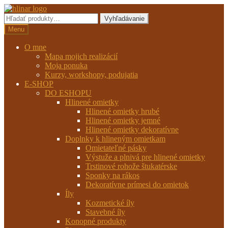
Preskočiť
Preskočiť
na
na
Hľadať:
Vyhľadávanie
navigáciu
obsah
Menu
O mne
Mapa mojich realizácií
Moja ponuka
Kurzy, workshopy, podujatia
E-SHOP
DO ESHOPU
Hlinené omietky
Hlinené omietky hrubé
Hlinené omietky jemné
Hlinené omietky dekoratívne
Doplnky k hlineným omietkam
Omietateľné pásky
Výstuže a plnivá pre hlinené omietky
Trstinové rohože štukatérske
Sponky na rákos
Dekoratívne prímesi do omietok
Íly
Kozmetické íly
Stavebné íly
Konopné produkty