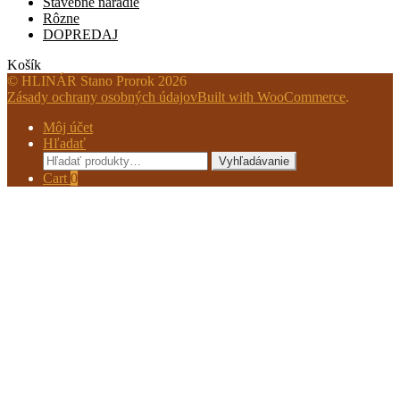
Stavebné náradie
Rôzne
DOPREDAJ
Košík
© HLINÁR Stano Prorok 2026
Zásady ochrany osobných údajov
Built with WooCommerce
.
Môj účet
Hľadať
Hľadať:
Vyhľadávanie
Cart
0