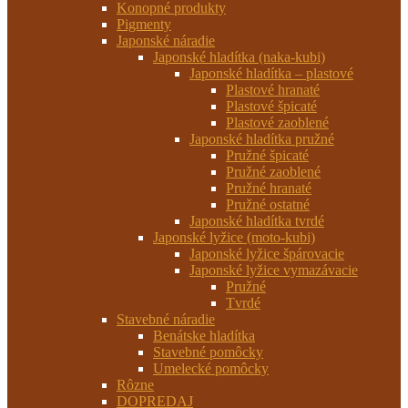
Konopné produkty
Pigmenty
Japonské náradie
Japonské hladítka (naka-kubi)
Japonské hladítka – plastové
Plastové hranaté
Plastové špicaté
Plastové zaoblené
Japonské hladítka pružné
Pružné špicaté
Pružné zaoblené
Pružné hranaté
Pružné ostatné
Japonské hladítka tvrdé
Japonské lyžice (moto-kubi)
Japonské lyžice špárovacie
Japonské lyžice vymazávacie
Pružné
Tvrdé
Stavebné náradie
Benátske hladítka
Stavebné pomôcky
Umelecké pomôcky
Rôzne
DOPREDAJ