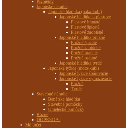
Pigmenty
Japonské náradie
Japonské hladítka (naka-kubi)
Japonské hladítka – plastové
Plastové hranaté
Plastové špicaté
Plastové zaoblené
Japonské hladítka pružné
Pružné špicaté
Pružné zaoblené
Pružné hranaté
Pružné ostatné
Japonské hladítka tvrdé
Japonské lyžice (moto-kubi)
Japonské lyžice špárovacie
Japonské lyžice vymazávacie
Pružné
Tvrdé
Stavebné náradie
Benátske hladítka
Stavebné pomôcky
Umelecké pomôcky
Rôzne
DOPREDAJ
Môj účet