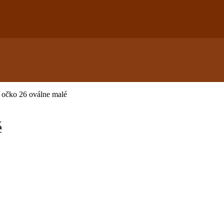
 očko 26 oválne malé
é