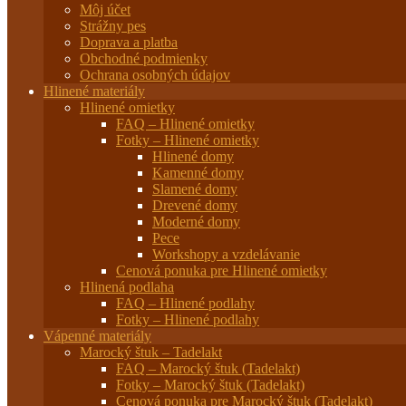
Môj účet
Strážny pes
Doprava a platba
Obchodné podmienky
Ochrana osobných údajov
Hlinené materiály
Hlinené omietky
FAQ – Hlinené omietky
Fotky – Hlinené omietky
Hlinené domy
Kamenné domy
Slamené domy
Drevené domy
Moderné domy
Pece
Workshopy a vzdelávanie
Cenová ponuka pre Hlinené omietky
Hlinená podlaha
FAQ – Hlinené podlahy
Fotky – Hlinené podlahy
Vápenné materiály
Marocký štuk – Tadelakt
FAQ – Marocký štuk (Tadelakt)
Fotky – Marocký štuk (Tadelakt)
Cenová ponuka pre Marocký štuk (Tadelakt)