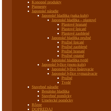
Konopné produkty
Pigmenty
Japonské náradie
Japonské hladítka (naka-kubi)
Japonské hladítka – plastové
Plastové hranaté
Plastové špicaté
Plastové zaoblené
Japonské hladítka pružné
Pružné špicaté
Pružné zaoblené
Pružné hranaté
Pružné ostatné
Japonské hladítka tvrdé
Japonské lyžice (moto-kubi)
Japonské lyžice špárovacie
Japonské lyžice vymazávacie
Pružné
Tvrdé
Stavebné náradie
Benátske hladítka
Stavebné pomôcky
Umelecké pomôcky
Rôzne
DOPREDAJ