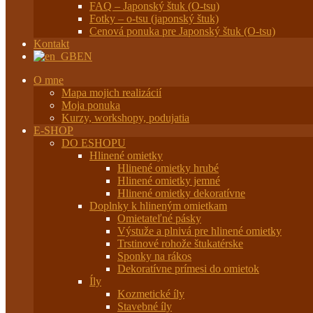
FAQ – Japonský štuk (O-tsu)
Fotky – o-tsu (japonský štuk)
Cenová ponuka pre Japonský štuk (O-tsu)
Kontakt
EN
O mne
Mapa mojich realizácií
Moja ponuka
Kurzy, workshopy, podujatia
E-SHOP
DO ESHOPU
Hlinené omietky
Hlinené omietky hrubé
Hlinené omietky jemné
Hlinené omietky dekoratívne
Doplnky k hlineným omietkam
Omietateľné pásky
Výstuže a plnivá pre hlinené omietky
Trstinové rohože štukatérske
Sponky na rákos
Dekoratívne prímesi do omietok
Íly
Kozmetické íly
Stavebné íly