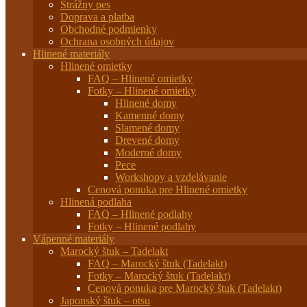
Strážny pes
Doprava a platba
Obchodné podmienky
Ochrana osobných údajov
Hlinené materiály
Hlinené omietky
FAQ – Hlinené omietky
Fotky – Hlinené omietky
Hlinené domy
Kamenné domy
Slamené domy
Drevené domy
Moderné domy
Pece
Workshopy a vzdelávanie
Cenová ponuka pre Hlinené omietky
Hlinená podlaha
FAQ – Hlinené podlahy
Fotky – Hlinené podlahy
Vápenné materiály
Marocký štuk – Tadelakt
FAQ – Marocký štuk (Tadelakt)
Fotky – Marocký štuk (Tadelakt)
Cenová ponuka pre Marocký štuk (Tadelakt)
Japonský štuk – otsu