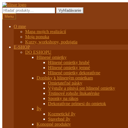
Preskočiť
Preskočiť
na
na
Hľadať:
Vyhľadávanie
navigáciu
obsah
Menu
O mne
Mapa mojich realizácií
Moja ponuka
Kurzy, workshopy, podujatia
E-SHOP
DO ESHOPU
Hlinené omietky
Hlinené omietky hrubé
Hlinené omietky jemné
Hlinené omietky dekoratívne
Doplnky k hlineným omietkam
Omietateľné pásky
Výstuže a plnivá pre hlinené omietky
Trstinové rohože štukatérske
Sponky na rákos
Dekoratívne prímesi do omietok
Íly
Kozmetické íly
Stavebné íly
Konopné produkty