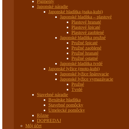
Pigmenty
Japonské náradie
Japonské hladítka (naka-kubi)
Japonské hladítka – plastové
Plastové hranaté
Plastové špicaté
Plastové zaoblené
Japonské hladítka pružné
Pružné špicaté
Pružné zaoblené
Pružné hranaté
Pružné ostatné
Japonské hladítka tvrdé
Japonské lyžice (moto-kubi)
Japonské lyžice špárovacie
Japonské lyžice vymazávacie
Pružné
Tvrdé
Stavebné náradie
Benátske hladítka
Stavebné pomôcky
Umelecké pomôcky
Rôzne
DOPREDAJ
Môj účet