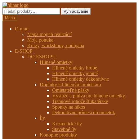
Preskočiť
Preskočiť
na
na
Hľadať:
Vyhľadávanie
navigáciu
obsah
Menu
O mne
Mapa mojich realizácií
Moja ponuka
Kurzy, workshopy, podujatia
E-SHOP
DO ESHOPU
Hlinené omietky
Hlinené omietky hrubé
Hlinené omietky jemné
Hlinené omietky dekoratívne
Doplnky k hlineným omietkam
Omietateľné pásky
Výstuže a plnivá pre hlinené omietky
Trstinové rohože štukatérske
Sponky na rákos
Dekoratívne prímesi do omietok
Íly
Kozmetické íly
Stavebné íly
Konopné produkty