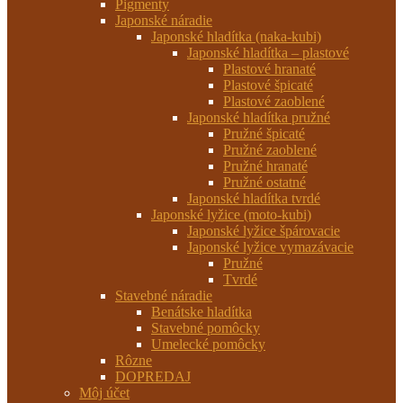
Pigmenty
Japonské náradie
Japonské hladítka (naka-kubi)
Japonské hladítka – plastové
Plastové hranaté
Plastové špicaté
Plastové zaoblené
Japonské hladítka pružné
Pružné špicaté
Pružné zaoblené
Pružné hranaté
Pružné ostatné
Japonské hladítka tvrdé
Japonské lyžice (moto-kubi)
Japonské lyžice špárovacie
Japonské lyžice vymazávacie
Pružné
Tvrdé
Stavebné náradie
Benátske hladítka
Stavebné pomôcky
Umelecké pomôcky
Rôzne
DOPREDAJ
Môj účet