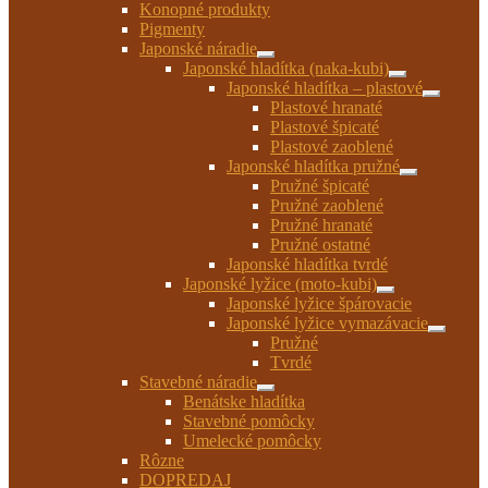
Konopné produkty
Pigmenty
Japonské náradie
Rozbaliť
Japonské hladítka (naka-kubi)
podradené
Rozbaliť
Japonské hladítka – plastové
menu
podradené
Rozbaliť
Plastové hranaté
menu
podrade
Plastové špicaté
menu
Plastové zaoblené
Japonské hladítka pružné
Rozbaliť
Pružné špicaté
podradené
Pružné zaoblené
menu
Pružné hranaté
Pružné ostatné
Japonské hladítka tvrdé
Japonské lyžice (moto-kubi)
Rozbaliť
Japonské lyžice špárovacie
podradené
Japonské lyžice vymazávacie
menu
Rozbaliť
Pružné
podrade
Tvrdé
menu
Stavebné náradie
Rozbaliť
Benátske hladítka
podradené
Stavebné pomôcky
menu
Umelecké pomôcky
Rôzne
DOPREDAJ