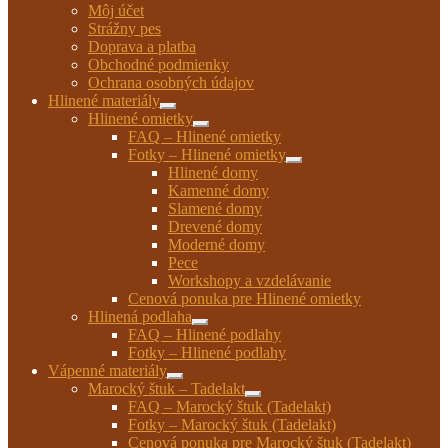
Môj účet
Strážny pes
Doprava a platba
Obchodné podmienky
Ochrana osobných údajov
Hlinené materiály
Rozbaliť
Hlinené omietky
podradené
Rozbaliť
FAQ – Hlinené omietky
menu
podradené
Fotky – Hlinené omietky
menu
Rozbaliť
Hlinené domy
podradené
Kamenné domy
menu
Slamené domy
Drevené domy
Moderné domy
Pece
Workshopy a vzdelávanie
Cenová ponuka pre Hlinené omietky
Hlinená podlaha
Rozbaliť
FAQ – Hlinené podlahy
podradené
Fotky – Hlinené podlahy
menu
Vápenné materiály
Rozbaliť
Marocký štuk – Tadelakt
podradené
Rozbaliť
FAQ – Marocký štuk (Tadelakt)
menu
podradené
Fotky – Marocký štuk (Tadelakt)
menu
Cenová ponuka pre Marocký štuk (Tadelakt)