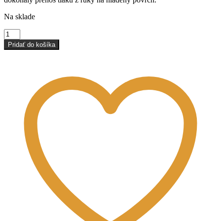
Na sklade
množstvo
Japonské
Pridať do košíka
hladítko
flexi
nerez
špicaté
150mm
x
0,3mm