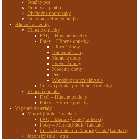
Strážny pes
Doprava a platba
Obchodné podmienky
Ochrana osobných údajov
Hlinené materiály
Hlinené omietky
FAQ – Hlinené omietky
Fotky – Hlinené omietky
Hlinené domy
Kamenné domy
Slamené domy
Drevené domy
Moderné domy
Pece
Workshopy a vzdelávanie
Cenová ponuka pre Hlinené omietky
Hlinená podlaha
FAQ – Hlinené podlahy
Fotky – Hlinené podlahy
Vápenné materiály
Marocký štuk – Tadelakt
FAQ – Marocký štuk (Tadelakt)
Fotky – Marocký štuk (Tadelakt)
Cenová ponuka pre Marocký štuk (Tadelakt)
Japonský štuk – otsu