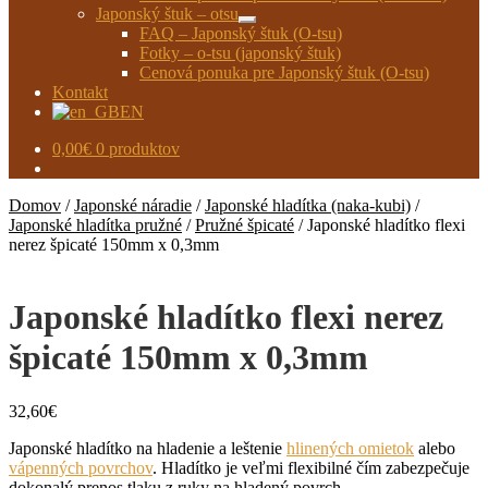
Japonský štuk – otsu
Rozbaliť
FAQ – Japonský štuk (O-tsu)
podradené
Fotky – o-tsu (japonský štuk)
menu
Cenová ponuka pre Japonský štuk (O-tsu)
Kontakt
EN
0,00
€
0 produktov
Domov
/
Japonské náradie
/
Japonské hladítka (naka-kubi)
/
Japonské hladítka pružné
/
Pružné špicaté
/
Japonské hladítko flexi
nerez špicaté 150mm x 0,3mm
Japonské hladítko flexi nerez
špicaté 150mm x 0,3mm
32,60
€
Japonské hladítko na hladenie a leštenie
hlinených omietok
alebo
vápenných povrchov
. Hladítko je veľmi flexibilné čím zabezpečuje
dokonalý prenos tlaku z ruky na hladený povrch.