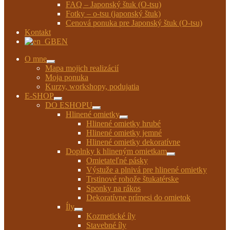
FAQ – Japonský štuk (O-tsu)
Fotky – o-tsu (japonský štuk)
Cenová ponuka pre Japonský štuk (O-tsu)
Kontakt
EN
O mne
Rozbaliť
Mapa mojich realizácií
podradené
Moja ponuka
menu
Kurzy, workshopy, podujatia
E-SHOP
Rozbaliť
DO ESHOPU
podradené
Rozbaliť
Hlinené omietky
menu
podradené
Rozbaliť
Hlinené omietky hrubé
menu
podradené
Hlinené omietky jemné
menu
Hlinené omietky dekoratívne
Doplnky k hlineným omietkam
Rozbaliť
Omietateľné pásky
podradené
Výstuže a plnivá pre hlinené omietky
menu
Trstinové rohože štukatérske
Sponky na rákos
Dekoratívne prímesi do omietok
Íly
Rozbaliť
Kozmetické íly
podradené
Stavebné íly
menu