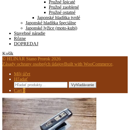
Pružné špicaté
Pružné zaoblené
Pružné ostatné
Japonské hladítka tvrdé
Japonské hladítka špeciálne
Japonské lyžice (moto-kubi)
Stavebné náradie
Rôzne
DOPREDAJ
Košík
© HLINÁR Stano Prorok 2026
Zásady ochrany osobných údajov
Built with WooCommerce
.
Môj účet
Hľadať
Hľadať:
Vyhľadávanie
Cart
0