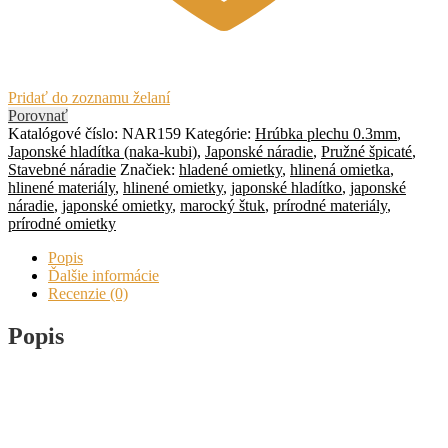
Pridať do zoznamu želaní
Porovnať
Katalógové číslo:
NAR159
Kategórie:
Hrúbka plechu 0.3mm
,
Japonské hladítka (naka-kubi)
,
Japonské náradie
,
Pružné špicaté
,
Stavebné náradie
Značiek:
hladené omietky
,
hlinená omietka
,
hlinené materiály
,
hlinené omietky
,
japonské hladítko
,
japonské
náradie
,
japonské omietky
,
marocký štuk
,
prírodné materiály
,
prírodné omietky
Popis
Ďalšie informácie
Recenzie (0)
Popis