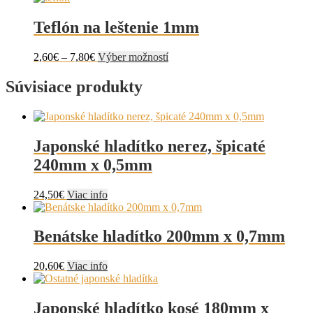
Teflón na leštenie 1mm
Price
Tento
2,60
€
–
7,80
€
Výber možností
range:
produkt
2,60€
má
Súvisiace produkty
through
viacero
7,80€
variantov.
Možnosti
si
Japonské hladítko nerez, špicaté
môžete
vybrať
240mm x 0,5mm
na
stránke
24,50
€
Viac info
produktu.
Benátske hladítko 200mm x 0,7mm
20,60
€
Viac info
Japonské hladítko kosé 180mm x