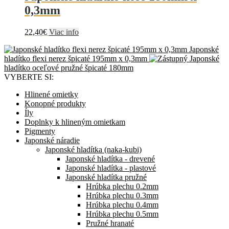
0,3mm
22,40
€
Viac info
Japonské
hladítko flexi nerez špicaté 195mm x 0,3mm
Japonské
hladítko oceľové pružné špicaté 180mm
VYBERTE SI:
Hlinené omietky
Konopné produkty
Íly
Doplnky k hlineným omietkam
Pigmenty
Japonské náradie
Japonské hladítka (naka-kubi)
Japonské hladítka - drevené
Japonské hladítka - plastové
Japonské hladítka pružné
Hrúbka plechu 0.2mm
Hrúbka plechu 0.3mm
Hrúbka plechu 0.4mm
Hrúbka plechu 0.5mm
Pružné hranaté