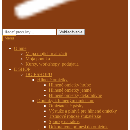
Hľadať:
Vyhľadávanie
Menu
O mne
Mapa mojich realizácií
Moja ponuka
Kurzy, workshopy, podujatia
E-SHOP
DO ESHOPU
Hlinené omietky
Hlinené omietky hrubé
Hlinené omietky jemné
Hlinené omietky dekoratívne
Doplnky k hlineným omietkam
Omietateľné pásky
Výstuže a plnivá pre hlinené omietky
Trstinové rohože štukatérske
Sponky na rákos
Dekoratívne prímesi do omietok