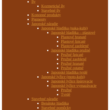
Íly
Kozmetické íly
Stavebné íly
Konopné produkty
Pigmenty
Japonské náradie
Japonské hladítka (naka-kubi)
Japonské hladítka – plastové
Plastové hranaté
Plastové špicaté
Plastové zaoblené
Japonské hladítka pružné
Pružné špicaté
Pružné zaoblené
Pružné hranaté
Pružné ostatné
Japonské hladítka tvrdé
Japonské lyžice (moto-kubi)
Japonské lyžice špárovacie
Japonské lyžice vymazávacie
Pružné
Tvrdé
Stavebné náradie
Benátske hladítka
Stavebné pomôcky