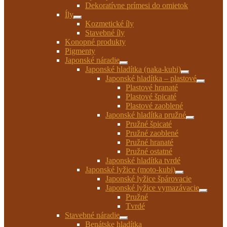
Dekoratívne prímesi do omietok
Íly
Rozbaliť
Kozmetické íly
podradené
Stavebné íly
menu
Konopné produkty
Pigmenty
Japonské náradie
Rozbaliť
Japonské hladítka (naka-kubi)
podradené
Rozbaliť
Japonské hladítka – plastové
menu
podradené
Rozbaliť
Plastové hranaté
menu
podrade
Plastové špicaté
menu
Plastové zaoblené
Japonské hladítka pružné
Rozbaliť
Pružné špicaté
podradené
Pružné zaoblené
menu
Pružné hranaté
Pružné ostatné
Japonské hladítka tvrdé
Japonské lyžice (moto-kubi)
Rozbaliť
Japonské lyžice špárovacie
podradené
Japonské lyžice vymazávacie
menu
Rozbaliť
Pružné
podrade
Tvrdé
menu
Stavebné náradie
Rozbaliť
Benátske hladítka