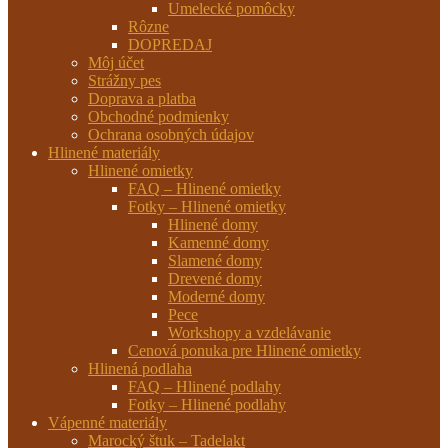
Umelecké pomôcky
Rôzne
DOPREDAJ
Môj účet
Strážny pes
Doprava a platba
Obchodné podmienky
Ochrana osobných údajov
Hlinené materiály
Hlinené omietky
FAQ – Hlinené omietky
Fotky – Hlinené omietky
Hlinené domy
Kamenné domy
Slamené domy
Drevené domy
Moderné domy
Pece
Workshopy a vzdelávanie
Cenová ponuka pre Hlinené omietky
Hlinená podlaha
FAQ – Hlinené podlahy
Fotky – Hlinené podlahy
Vápenné materiály
Marocký štuk – Tadelakt