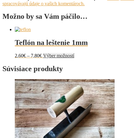
spracovávajú údaje o vašich komentároch.
Možno by sa Vám páčilo…
Teflón na leštenie 1mm
Price
Tento
2,60
€
–
7,80
€
Výber možností
range:
produkt
2,60€
má
Súvisiace produkty
through
viacero
7,80€
variantov.
Možnosti
si
môžete
vybrať
na
stránke
produktu.