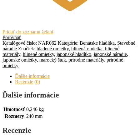
Pridať do zoznamu želaní
Porovnať
Katalógové číslo:
NAR062
Kategórie:
Benátske hladítka
,
Stavebné
náradie
Značiek:
hladené omietky
,
hlinená omietka
,
hlinené
materiály
,
hlinené omietky
,
japonské hladítko
,
japonské náradie
,
japonské omietky
,
marocký štuk
,
prírodné materiály
,
prírodné
omietky
Ďalšie informácie
Recenzie (0)
Ďalšie informácie
Hmotnosť
0,246 kg
Rozmery
240 mm
Recenzie