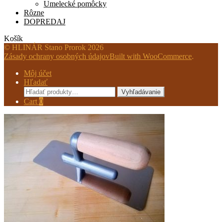
Umelecké pomôcky
Rôzne
DOPREDAJ
Košík
© HLINÁR Stano Prorok 2026
Zásady ochrany osobných údajov
Built with WooCommerce
.
Môj účet
Hľadať
Hľadať:
Vyhľadávanie
Cart
0