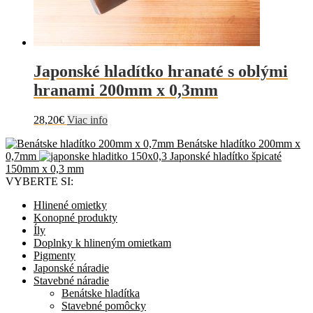
Japonské hladítko hranaté s oblými
hranami 200mm x 0,3mm
28,20
€
Viac info
Benátske hladítko 200mm x
0,7mm
Japonské hladítko špicaté
150mm x 0,3 mm
VYBERTE SI:
Hlinené omietky
Konopné produkty
Íly
Doplnky k hlineným omietkam
Pigmenty
Japonské náradie
Stavebné náradie
Benátske hladítka
Stavebné pomôcky