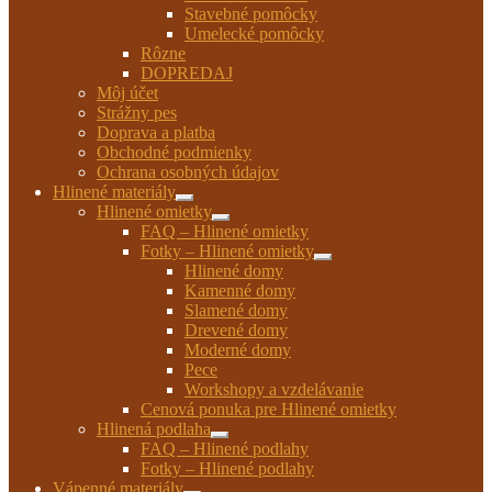
podradené
Stavebné pomôcky
menu
Umelecké pomôcky
Rôzne
DOPREDAJ
Môj účet
Strážny pes
Doprava a platba
Obchodné podmienky
Ochrana osobných údajov
Hlinené materiály
Rozbaliť
Hlinené omietky
podradené
Rozbaliť
FAQ – Hlinené omietky
menu
podradené
Fotky – Hlinené omietky
menu
Rozbaliť
Hlinené domy
podradené
Kamenné domy
menu
Slamené domy
Drevené domy
Moderné domy
Pece
Workshopy a vzdelávanie
Cenová ponuka pre Hlinené omietky
Hlinená podlaha
Rozbaliť
FAQ – Hlinené podlahy
podradené
Fotky – Hlinené podlahy
menu
Vápenné materiály