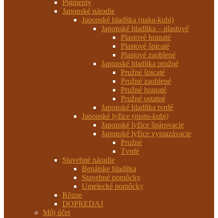
Pigmenty
Japonské náradie
Japonské hladítka (naka-kubi)
Japonské hladítka – plastové
Plastové hranaté
Plastové špicaté
Plastové zaoblené
Japonské hladítka pružné
Pružné špicaté
Pružné zaoblené
Pružné hranaté
Pružné ostatné
Japonské hladítka tvrdé
Japonské lyžice (moto-kubi)
Japonské lyžice špárovacie
Japonské lyžice vymazávacie
Pružné
Tvrdé
Stavebné náradie
Benátske hladítka
Stavebné pomôcky
Umelecké pomôcky
Rôzne
DOPREDAJ
Môj účet