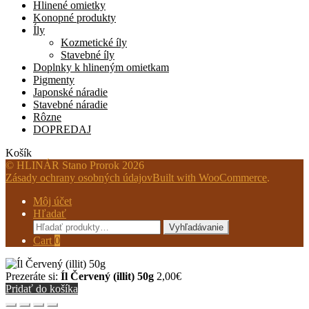
Hlinené omietky
Konopné produkty
Íly
Kozmetické íly
Stavebné íly
Doplnky k hlineným omietkam
Pigmenty
Japonské náradie
Stavebné náradie
Rôzne
DOPREDAJ
Košík
© HLINÁR Stano Prorok 2026
Zásady ochrany osobných údajov
Built with WooCommerce
.
Môj účet
Hľadať
Hľadať:
Vyhľadávanie
Cart
0
Prezeráte si:
Íl Červený (illit) 50g
2,00
€
Pridať do košíka