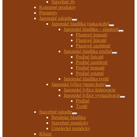
Stavebné íly
menu
Konopné produkty
Pigmenty
Japonské náradie
Rozbaliť
Japonské hladítka (naka-kubi)
podradené
Rozbaliť
Japonské hladítka – plastové
menu
podradené
Rozbaliť
Plastové hranaté
menu
podrade
Plastové špicaté
menu
Plastové zaoblené
Japonské hladítka pružné
Rozbaliť
Pružné špicaté
podradené
Pružné zaoblené
menu
Pružné hranaté
Pružné ostatné
Japonské hladítka tvrdé
Japonské lyžice (moto-kubi)
Rozbaliť
Japonské lyžice špárovacie
podradené
Japonské lyžice vymazávacie
menu
Rozbaliť
Pružné
podrade
Tvrdé
menu
Stavebné náradie
Rozbaliť
Benátske hladítka
podradené
Stavebné pomôcky
menu
Umelecké pomôcky
Rôzne