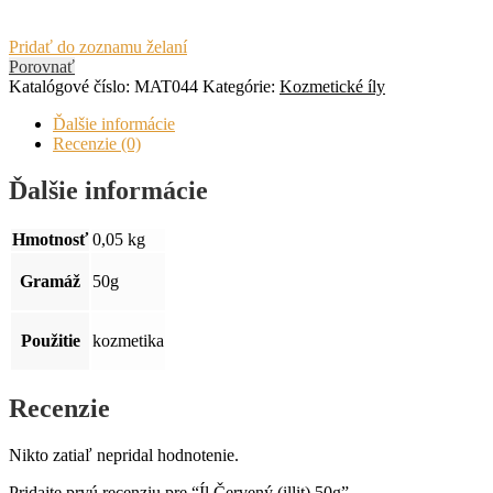
Pridať do zoznamu želaní
Porovnať
Katalógové číslo:
MAT044
Kategórie:
Kozmetické íly
Ďalšie informácie
Recenzie (0)
Ďalšie informácie
Hmotnosť
0,05 kg
Gramáž
50g
Použitie
kozmetika
Recenzie
Nikto zatiaľ nepridal hodnotenie.
Pridajte prvú recenziu pre “Íl Červený (illit) 50g”