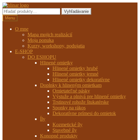
Preskočiť
Preskočiť
na
na
Hľadať:
Vyhľadávanie
navigáciu
obsah
Menu
O mne
Mapa mojich realizácií
Moja ponuka
Kurzy, workshopy, podujatia
E-SHOP
DO ESHOPU
Hlinené omietky
Hlinené omietky hrubé
Hlinené omietky jemné
Hlinené omietky dekoratívne
Doplnky k hlineným omietkam
Omietateľné pásky
Výstuže a plnivá pre hlinené omietky
Trstinové rohože štukatérske
Sponky na rákos
Dekoratívne prímesi do omietok
Íly
Kozmetické íly
Stavebné íly
Konopné produkty