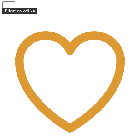
množstvo
Íl
Pridať do košíka
Červený
(illit)
50g