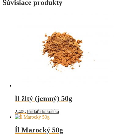
Súvisiace produkty
Íl žltý (jemný) 50g
2,40
€
Pridať do košíka
Íl Marocký 50g