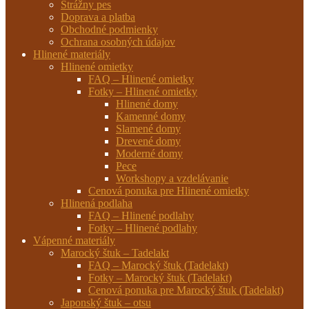
Strážny pes
Doprava a platba
Obchodné podmienky
Ochrana osobných údajov
Hlinené materiály
Hlinené omietky
FAQ – Hlinené omietky
Fotky – Hlinené omietky
Hlinené domy
Kamenné domy
Slamené domy
Drevené domy
Moderné domy
Pece
Workshopy a vzdelávanie
Cenová ponuka pre Hlinené omietky
Hlinená podlaha
FAQ – Hlinené podlahy
Fotky – Hlinené podlahy
Vápenné materiály
Marocký štuk – Tadelakt
FAQ – Marocký štuk (Tadelakt)
Fotky – Marocký štuk (Tadelakt)
Cenová ponuka pre Marocký štuk (Tadelakt)
Japonský štuk – otsu