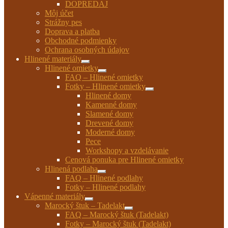
DOPREDAJ
Môj účet
Strážny pes
Doprava a platba
Obchodné podmienky
Ochrana osobných údajov
Hlinené materiály
Rozbaliť
Hlinené omietky
podradené
Rozbaliť
FAQ – Hlinené omietky
menu
podradené
Fotky – Hlinené omietky
menu
Rozbaliť
Hlinené domy
podradené
Kamenné domy
menu
Slamené domy
Drevené domy
Moderné domy
Pece
Workshopy a vzdelávanie
Cenová ponuka pre Hlinené omietky
Hlinená podlaha
Rozbaliť
FAQ – Hlinené podlahy
podradené
Fotky – Hlinené podlahy
menu
Vápenné materiály
Rozbaliť
Marocký štuk – Tadelakt
podradené
Rozbaliť
FAQ – Marocký štuk (Tadelakt)
menu
podradené
Fotky – Marocký štuk (Tadelakt)
menu