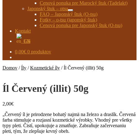
Cenová ponuka pre Marocký štuk (Tadelakt)
Japonský štuk – otsu
Rozbaliť
FAQ – Japonský štuk (O-tsu)
podradené
Fotky – o-tsu (japonský štuk)
menu
Cenová ponuka pre Japonský štuk (O-tsu)
Kontakt
EN
0,00
€
0 produktov
Domov
/
Íly
/
Kozmetické íly
/
Íl Červený (illit) 50g
Íl Červený (illit) 50g
2,00
€
„Červený íl je prirodzene bohatý najmä na železo a draslík. Červená
farba stimuluje a rozjasní kozmetické výrobky. Vhodný pre všetky
typy pleti. Čistí, upokojuje a zmatňuje. Zabraňuje začervenaniu
pleti, tým, že zlepšuje krvný obeh.