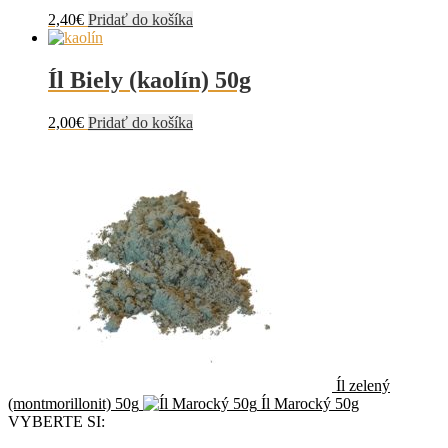
2,40
€
Pridať do košíka
Íl Biely (kaolín) 50g
2,00
€
Pridať do košíka
Íl zelený
(montmorillonit) 50g
Íl Marocký 50g
VYBERTE SI: