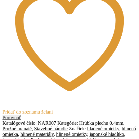
Pridať do zoznamu želaní
Porovnať
Katalógové číslo:
NAR007
Kategórie:
Hrúbka plechu 0.4mm
,
Pružné hranaté
,
Stavebné náradie
Značiek:
hladené omietky
,
hlinená
omietka
,
hlinené materiály
,
hlinené omietky
,
japonské hladítko
,