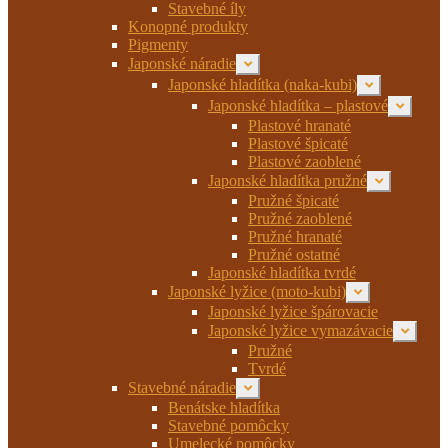
menu
Stavebné íly
Konopné produkty
Pigmenty
Japonské náradie
Rozbaliť
podradené
Japonské hladítka (naka-kubi)
Rozbaliť
menu
podradené
Japonské hladítka – plastové
Rozbaliť
menu
podrade
Plastové hranaté
menu
Plastové špicaté
Plastové zaoblené
Japonské hladítka pružné
Rozbaliť
podradené
Pružné špicaté
menu
Pružné zaoblené
Pružné hranaté
Pružné ostatné
Japonské hladítka tvrdé
Japonské lyžice (moto-kubi)
Rozbaliť
podradené
Japonské lyžice špárovacie
menu
Japonské lyžice vymazávacie
Rozbaliť
podrade
Pružné
menu
Tvrdé
Stavebné náradie
Rozbaliť
podradené
Benátske hladítka
menu
Stavebné pomôcky
Umelecké pomôcky