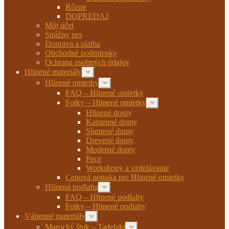
Rôzne
DOPREDAJ
Môj účet
Strážny pes
Doprava a platba
Obchodné podmienky
Ochrana osobných údajov
Hlinené materiály
Rozbaliť
podradené
Hlinené omietky
Rozbaliť
menu
podradené
FAQ – Hlinené omietky
menu
Fotky – Hlinené omietky
Rozbaliť
podradené
Hlinené domy
menu
Kamenné domy
Slamené domy
Drevené domy
Moderné domy
Pece
Workshopy a vzdelávanie
Cenová ponuka pre Hlinené omietky
Hlinená podlaha
Rozbaliť
podradené
FAQ – Hlinené podlahy
menu
Fotky – Hlinené podlahy
Vápenné materiály
Rozbaliť
podradené
Marocký štuk – Tadelakt
Rozbaliť