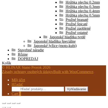
Hrúbka plechu 0.2mm
Hrúbka plechu 0.3mm
Hrúbka plechu 0.4mm
Hrúbka plechu 0.5mm
Pružné hranaté
Pružné špicaté
Pružné zaoblené
Pružné ostatné
Japonské hladítka tvrdé
Japonské hladítka špeciálne
Japonské lyžice (moto-kubi)
Stavebné náradie
Rôzne
DOPREDAJ
Košík
© HLINÁR Stano Prorok 2026
Zásady ochrany osobných údajov
Built with WooCommerce
.
Môj účet
Hľadať
Hľadať:
Vyhľadávanie
Cart
0