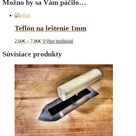
Možno by sa Vám páčilo…
Teflón na leštenie 1mm
Price
Tento
2,60
€
–
7,80
€
Výber možností
range:
produkt
2,60€
má
Súvisiace produkty
through
viacero
7,80€
variantov.
Možnosti
si
môžete
vybrať
na
stránke
produktu.