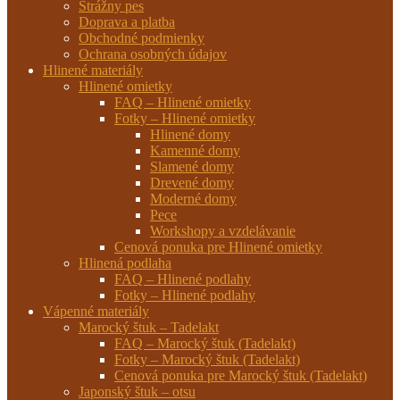
Strážny pes
Doprava a platba
Obchodné podmienky
Ochrana osobných údajov
Hlinené materiály
Hlinené omietky
FAQ – Hlinené omietky
Fotky – Hlinené omietky
Hlinené domy
Kamenné domy
Slamené domy
Drevené domy
Moderné domy
Pece
Workshopy a vzdelávanie
Cenová ponuka pre Hlinené omietky
Hlinená podlaha
FAQ – Hlinené podlahy
Fotky – Hlinené podlahy
Vápenné materiály
Marocký štuk – Tadelakt
FAQ – Marocký štuk (Tadelakt)
Fotky – Marocký štuk (Tadelakt)
Cenová ponuka pre Marocký štuk (Tadelakt)
Japonský štuk – otsu