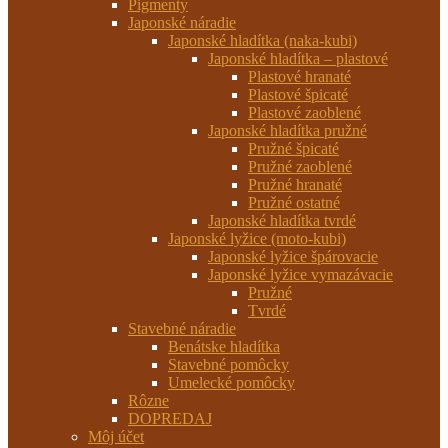
Pigmenty
Japonské náradie
Japonské hladítka (naka-kubi)
Japonské hladítka – plastové
Plastové hranaté
Plastové špicaté
Plastové zaoblené
Japonské hladítka pružné
Pružné špicaté
Pružné zaoblené
Pružné hranaté
Pružné ostatné
Japonské hladítka tvrdé
Japonské lyžice (moto-kubi)
Japonské lyžice špárovacie
Japonské lyžice vymazávacie
Pružné
Tvrdé
Stavebné náradie
Benátske hladítka
Stavebné pomôcky
Umelecké pomôcky
Rôzne
DOPREDAJ
Môj účet