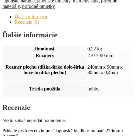
japonské náradie
,
japonské omietky
,
marocký štuk
,
prírodné
materiály
,
prírodné omietky
Ďalšie informácie
Recenzie (0)
Ďalšie informácie
Hmotnosť
0,22 kg
Rozmery
270 × 90 mm
Rozmer plechu (dĺžka-šírka dole-šírka
240mm x 90mm x
hore-hrúbka plechu)
80mm x 0,4mm
Trieda použitia
hobby
Recenzie
Nikto zatiaľ nepridal hodnotenie.
Pridajte prvú recenziu pre “Japonské hladítko hranaté 270mm x