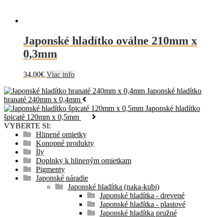
Japonské hladítko oválne 210mm x
0,3mm
34,00
€
Viac info
Japonské hladítko
hranaté 240mm x 0,4mm
Japonské hladítko
špicaté 120mm x 0,5mm
VYBERTE SI:
Hlinené omietky
Konopné produkty
Íly
Doplnky k hlineným omietkam
Pigmenty
Japonské náradie
Japonské hladítka (naka-kubi)
Japonské hladítka - drevené
Japonské hladítka - plastové
Japonské hladítka pružné