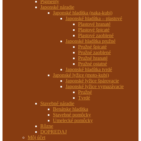
Pigmenty
Japonské náradie
Japonské hladítka (naka-kubi)
Japonské hladítka – plastové
Plastové hranaté
Plastové špicaté
Plastové zaoblené
Japonské hladítka pružné
Pružné špicaté
Pružné zaoblené
Pružné hranaté
Pružné ostatné
Japonské hladítka tvrdé
Japonské lyžice (moto-kubi)
Japonské lyžice špárovacie
Japonské lyžice vymazávacie
Pružné
Tvrdé
Stavebné náradie
Benátske hladítka
Stavebné pomôcky
Umelecké pomôcky
Rôzne
DOPREDAJ
Môj účet