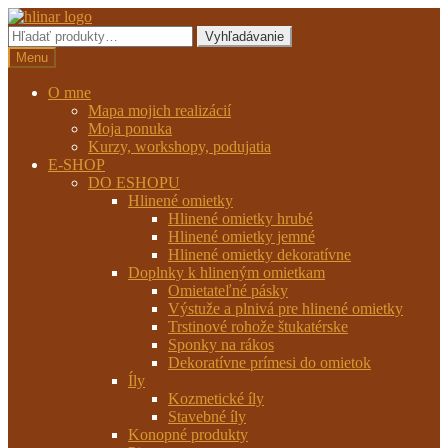
Preskočiť
Preskočiť
na
na
Hľadať:
Vyhľadávanie
navigáciu
obsah
Menu
O mne
Mapa mojich realizácií
Moja ponuka
Kurzy, workshopy, podujatia
E-SHOP
DO ESHOPU
Hlinené omietky
Hlinené omietky hrubé
Hlinené omietky jemné
Hlinené omietky dekoratívne
Doplnky k hlineným omietkam
Omietateľné pásky
Výstuže a plnivá pre hlinené omietky
Trstinové rohože štukatérske
Sponky na rákos
Dekoratívne prímesi do omietok
Íly
Kozmetické íly
Stavebné íly
Konopné produkty