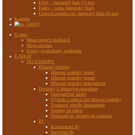
FAQ – Japonský štuk (O-tsu)
Fotky – o-tsu (japonský štuk)
Cenová ponuka pre Japonský štuk (O-tsu)
Kontakt
EN
O mne
Mapa mojich realizácií
Moja ponuka
Kurzy, workshopy, podujatia
E-SHOP
DO ESHOPU
Hlinené omietky
Hlinené omietky hrubé
Hlinené omietky jemné
Hlinené omietky dekoratívne
Doplnky k hlineným omietkam
Omietateľné pásky
Výstuže a plnivá pre hlinené omietky
Trstinové rohože štukatérske
Sponky na rákos
Dekoratívne prímesi do omietok
Íly
Kozmetické íly
Stavebné íly