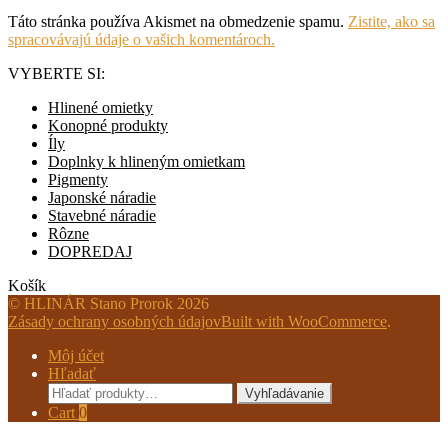
Táto stránka používa Akismet na obmedzenie spamu.
Zistite, ako sa
spracovávajú údaje o vašich komentároch.
VYBERTE SI:
Hlinené omietky
Konopné produkty
Íly
Doplnky k hlineným omietkam
Pigmenty
Japonské náradie
Stavebné náradie
Rôzne
DOPREDAJ
Košík
© HLINÁR Stano Prorok 2026
Zásady ochrany osobných údajov
Built with WooCommerce
.
Môj účet
Hľadať
Hľadať:
Vyhľadávanie
Cart
0