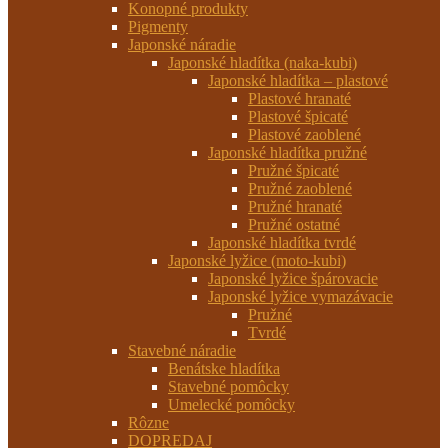
Konopné produkty
Pigmenty
Japonské náradie
Japonské hladítka (naka-kubi)
Japonské hladítka – plastové
Plastové hranaté
Plastové špicaté
Plastové zaoblené
Japonské hladítka pružné
Pružné špicaté
Pružné zaoblené
Pružné hranaté
Pružné ostatné
Japonské hladítka tvrdé
Japonské lyžice (moto-kubi)
Japonské lyžice špárovacie
Japonské lyžice vymazávacie
Pružné
Tvrdé
Stavebné náradie
Benátske hladítka
Stavebné pomôcky
Umelecké pomôcky
Rôzne
DOPREDAJ