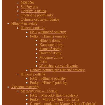
Môj účet
Strážny pes
Doprava a platba
Obchodné podmienky
Ochrana osobných údajov
Hlinené materiály
Hlinené omietky
FAQ – Hlinené omietky
Fotky – Hlinené omietky
Hlinené domy
Kamenné domy
Slamené domy
Drevené domy
Moderné domy
Pece
Workshopy a vzdelávanie
Cenová ponuka pre Hlinené omietky
Hlinená podlaha
FAQ – Hlinené podlahy
Fotky – Hlinené podlahy
Vápenné materiály
Marocký štuk – Tadelakt
FAQ – Marocký štuk (Tadelakt)
Fotky – Marocký štuk (Tadelakt)
Cenová ponuka pre Marocký štuk (Tadelakt)