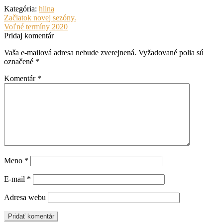
Kategória:
hlina
Navigácia
Predchádzajúci
Začiatok novej sezóny.
článok:
Nasledujúci
Voľné termíny 2020
v
článok:
Pridaj komentár
článku
Vaša e-mailová adresa nebude zverejnená.
Vyžadované polia sú
označené
*
Komentár
*
Meno
*
E-mail
*
Adresa webu