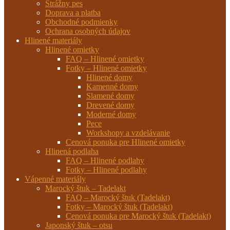
Strážny pes
Doprava a platba
Obchodné podmienky
Ochrana osobných údajov
Hlinené materiály
Hlinené omietky
FAQ – Hlinené omietky
Fotky – Hlinené omietky
Hlinené domy
Kamenné domy
Slamené domy
Drevené domy
Moderné domy
Pece
Workshopy a vzdelávanie
Cenová ponuka pre Hlinené omietky
Hlinená podlaha
FAQ – Hlinené podlahy
Fotky – Hlinené podlahy
Vápenné materiály
Marocký štuk – Tadelakt
FAQ – Marocký štuk (Tadelakt)
Fotky – Marocký štuk (Tadelakt)
Cenová ponuka pre Marocký štuk (Tadelakt)
Japonský štuk – otsu