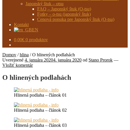
Japonský štuk – otsu
FAQ – Japonský štuk (O-tsu)
Fotky – o-tsu (japonský štuk)
Cenová ponuka pre Japonský štuk (O-tsu)
Kontakt
EN
0,00
€
0 produktov
Domov
/
hlina
/
O hlinených podlahách
Uverejnené
4. januára 2020
4. januára 2020
od
Stano Prorok
—
Vložiť komentár
O hlinených podlahách
Hlinená podlaha – článok 01
Hlinená podlaha – článok 02
Hlinená podlaha – článok 03