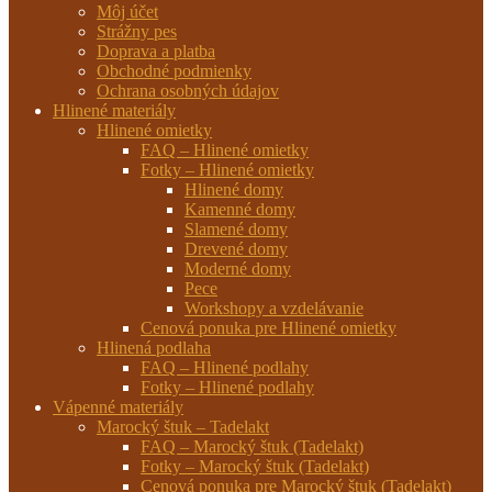
Môj účet
Strážny pes
Doprava a platba
Obchodné podmienky
Ochrana osobných údajov
Hlinené materiály
Hlinené omietky
FAQ – Hlinené omietky
Fotky – Hlinené omietky
Hlinené domy
Kamenné domy
Slamené domy
Drevené domy
Moderné domy
Pece
Workshopy a vzdelávanie
Cenová ponuka pre Hlinené omietky
Hlinená podlaha
FAQ – Hlinené podlahy
Fotky – Hlinené podlahy
Vápenné materiály
Marocký štuk – Tadelakt
FAQ – Marocký štuk (Tadelakt)
Fotky – Marocký štuk (Tadelakt)
Cenová ponuka pre Marocký štuk (Tadelakt)