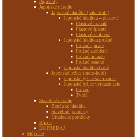
Pigmenty
Japonské náradie
Japonské hladítka (naka-kubi)
Japonské hladítka – plastové
Plastové hranaté
Plastové špicaté
Plastové zaoblené
Japonské hladítka pružné
Pružné špicaté
Pružné zaoblené
Pružné hranaté
Pružné ostatné
Japonské hladítka tvrdé
Japonské lyžice (moto-kubi)
Japonské lyžice špárovacie
Japonské lyžice vymazávacie
Pružné
Tvrdé
Stavebné náradie
Benátske hladítka
Stavebné pomôcky
Umelecké pomôcky
Rôzne
DOPREDAJ
Môj účet