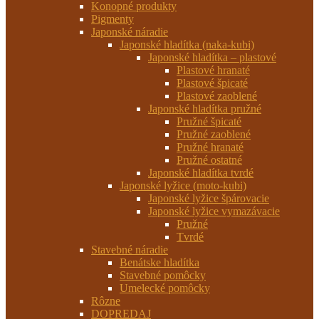
Konopné produkty
Pigmenty
Japonské náradie
Japonské hladítka (naka-kubi)
Japonské hladítka – plastové
Plastové hranaté
Plastové špicaté
Plastové zaoblené
Japonské hladítka pružné
Pružné špicaté
Pružné zaoblené
Pružné hranaté
Pružné ostatné
Japonské hladítka tvrdé
Japonské lyžice (moto-kubi)
Japonské lyžice špárovacie
Japonské lyžice vymazávacie
Pružné
Tvrdé
Stavebné náradie
Benátske hladítka
Stavebné pomôcky
Umelecké pomôcky
Rôzne
DOPREDAJ