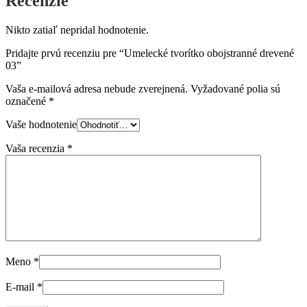
Recenzie
Nikto zatiaľ nepridal hodnotenie.
Pridajte prvú recenziu pre “Umelecké tvorítko obojstranné drevené
03”
Vaša e-mailová adresa nebude zverejnená.
Vyžadované polia sú
označené
*
Vaše hodnotenie
Vaša recenzia
*
Meno
*
E-mail
*