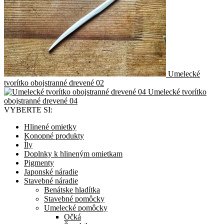
Umelecké
tvorítko obojstranné drevené 02
Umelecké tvorítko
obojstranné drevené 04
VYBERTE SI:
Hlinené omietky
Konopné produkty
Íly
Doplnky k hlineným omietkam
Pigmenty
Japonské náradie
Stavebné náradie
Benátske hladítka
Stavebné pomôcky
Umelecké pomôcky
Očká