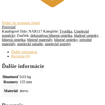
Pridať do zoznamu želaní
Porovnať
Katalógové číslo:
NAR117
Kategórie:
Tvorítka
,
Umelecké
pomôcky
Značiek:
dekoratívna hlinená omietka
,
hladené omietky
,
hlinená omietka
,
hlinené materiály
,
hlinené omietky
,
prírodné
materiály
,
umelecké náradie
,
umelecké potreby
Ďalšie informácie
Recenzie (0)
Ďalšie informácie
Hmotnosť
0,03 kg
Rozmery
155 mm
Materiál
drevo