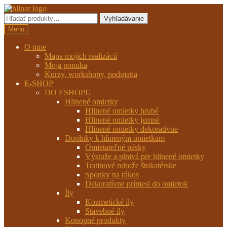
Preskočiť
Preskočiť
na
na
Hľadať:
Vyhľadávanie
navigáciu
obsah
Menu
O mne
Mapa mojich realizácií
Moja ponuka
Kurzy, workshopy, podujatia
E-SHOP
DO ESHOPU
Hlinené omietky
Hlinené omietky hrubé
Hlinené omietky jemné
Hlinené omietky dekoratívne
Doplnky k hlineným omietkam
Omietateľné pásky
Výstuže a plnivá pre hlinené omietky
Trstinové rohože štukatérske
Sponky na rákos
Dekoratívne prímesi do omietok
Íly
Kozmetické íly
Stavebné íly
Konopné produkty