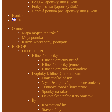
FAQ – Japonský štuk (O-tsu)
Fotky – o-tsu (japonský štuk)
Cenová ponuka pre Japonský štuk (O-tsu)
Kontakt
EN
O mne
Mapa mojich realizácií
Moja ponuka
Kurzy, workshopy, podujatia
E-SHOP
DO ESHOPU
Hlinené omietky
Hlinené omietky hrubé
Hlinené omietky jemné
Hlinené omietky dekoratívne
Doplnky k hlineným omietkam
Omietateľné pásky
Výstuže a plnivá pre hlinené omietky
Trstinové rohože štukatérske
Sponky na rákos
Dekoratívne prímesi do omietok
Íly
Kozmetické íly
Stavebné íly