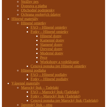
Strážny pes
Doprava a platba
Obchodné podmienky
Ochrana osobných údajov
Hlinené materiály
Hlinené omietky
FAQ – Hlinené omietky
Fotky – Hlinené omietky
Hlinené domy
Kamenné domy
Slamené domy
Drevené domy
Moderné domy
Pece
Workshopy a vzdelávanie
Cenová ponuka pre Hlinené omietky
Hlinená podlaha
FAQ – Hlinené podlahy
Fotky – Hlinené podlahy
Vápenné materiály
Marocký štuk – Tadelakt
FAQ – Marocký štuk (Tadelakt)
Fotky – Marocký štuk (Tadelakt)
Cenová ponuka pre Marocký štuk (Tadelakt)
Japonský štuk – otsu