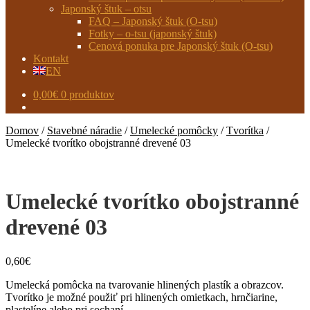
Japonský štuk – otsu
FAQ – Japonský štuk (O-tsu)
Fotky – o-tsu (japonský štuk)
Cenová ponuka pre Japonský štuk (O-tsu)
Kontakt
EN
0,00
€
0 produktov
Domov
/
Stavebné náradie
/
Umelecké pomôcky
/
Tvorítka
/
Umelecké tvorítko obojstranné drevené 03
Umelecké tvorítko obojstranné
drevené 03
0,60
€
Umelecká pomôcka na tvarovanie hlinených plastík a obrazcov.
Tvorítko je možné použiť pri hlinených omietkach, hrnčiarine,
plastelíne alebo pri sochaní.