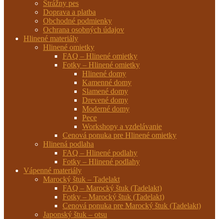
Strážny pes
Doprava a platba
Obchodné podmienky
Ochrana osobných údajov
Hlinené materiály
Hlinené omietky
FAQ – Hlinené omietky
Fotky – Hlinené omietky
Hlinené domy
Kamenné domy
Slamené domy
Drevené domy
Moderné domy
Pece
Workshopy a vzdelávanie
Cenová ponuka pre Hlinené omietky
Hlinená podlaha
FAQ – Hlinené podlahy
Fotky – Hlinené podlahy
Vápenné materiály
Marocký štuk – Tadelakt
FAQ – Marocký štuk (Tadelakt)
Fotky – Marocký štuk (Tadelakt)
Cenová ponuka pre Marocký štuk (Tadelakt)
Japonský štuk – otsu