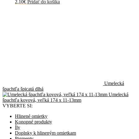
2,10
€
Pridať do košíka
Umelecká
špachtľa špicatá dlhá
Umelecká
špachtľa kovová, veľká 174 x 11-13mm
VYBERTE SI:
Hlinené omietky
Konopné produkty
Íly
Doplnky k hlineným omietkam
Pigmenty