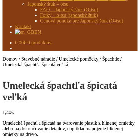
Japonský štuk – otsu
FAQ – Japonský štuk (O-tsu)
Fotky – o-tsu (japonský štuk)
Cenová ponuka pre Japonský štuk (O-tsu)
Kontakt
EN
0,00
€
0 produktov
Domov
/
Stavebné náradie
/
Umelecké pomôcky
/
Špachtle
/
Umelecká špachtľa špicatá veľká
Umelecká špachtľa špicatá
veľká
1,40
€
Umelecká špachtľa špicatá na tvarovanie plastík z hlinenej omietky
alebo na dokončovanie detailov, napríklad napojenie hlinenej
omietky na drevo.