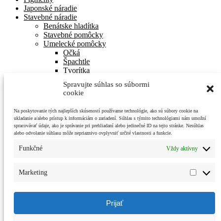
Japonské náradie
Stavebné náradie
Benátske hladítka
Stavebné pomôcky
Umelecké pomôcky
Očká
Špachtle
Tvorítka
Ostatné umelecké pomôcky
Spravujte súhlas so súbormi
Rôzne
cookie
DOPREDAJ
Na poskytovanie tých najlepších skúseností používame technológie, ako sú súbory cookie na
Košík
ukladanie a/alebo prístup k informáciám o zariadení. Súhlas s týmito technológiami nám umožní
© HLINÁR Stano Prorok 2026
spracovávať údaje, ako je správanie pri prehliadaní alebo jedinečné ID na tejto stránke. Nesúhlas
Zásady ochrany osobných údajov
Built with WooCommerce
.
alebo odvolanie súhlasu môže nepriaznivo ovplyvniť určité vlastnosti a funkcie.
Môj účet
Funkčné
Vždy aktívny
Hľadať
Hľadať:
Vyhľadávanie
Marketing
Market
Cart
0
Prezeráte si:
Umelecká špachtľa špicatá veľká
1,40
€
Prijať
Pridať do košíka