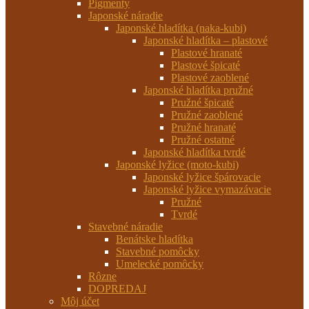
Pigmenty
Japonské náradie
Japonské hladítka (naka-kubi)
Japonské hladítka – plastové
Plastové hranaté
Plastové špicaté
Plastové zaoblené
Japonské hladítka pružné
Pružné špicaté
Pružné zaoblené
Pružné hranaté
Pružné ostatné
Japonské hladítka tvrdé
Japonské lyžice (moto-kubi)
Japonské lyžice špárovacie
Japonské lyžice vymazávacie
Pružné
Tvrdé
Stavebné náradie
Benátske hladítka
Stavebné pomôcky
Umelecké pomôcky
Rôzne
DOPREDAJ
Môj účet