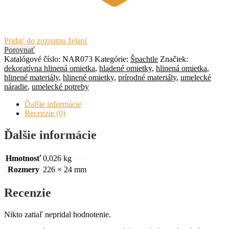
Pridať do zoznamu želaní
Porovnať
Katalógové číslo:
NAR073
Kategórie:
Špachtle
Značiek:
dekoratívna hlinená omietka
,
hladené omietky
,
hlinená omietka
,
hlinené materiály
,
hlinené omietky
,
prírodné materiály
,
umelecké
náradie
,
umelecké potreby
Ďalšie informácie
Recenzie (0)
Ďalšie informácie
Hmotnosť
0,026 kg
Rozmery
226 × 24 mm
Recenzie
Nikto zatiaľ nepridal hodnotenie.