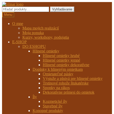
Preskočiť
Preskočiť
na
na
Hľadať:
Vyhľadávanie
navigáciu
obsah
Menu
O mne
Mapa mojich realizácií
Moja ponuka
Kurzy, workshopy, podujatia
E-SHOP
DO ESHOPU
Hlinené omietky
Hlinené omietky hrubé
Hlinené omietky jemné
Hlinené omietky dekoratívne
Doplnky k hlineným omietkam
Omietateľné pásky
Výstuže a plnivá pre hlinené omietky
Trstinové rohože štukatérske
Sponky na rákos
Dekoratívne prímesi do omietok
Íly
Kozmetické íly
Stavebné íly
Konopné produkty