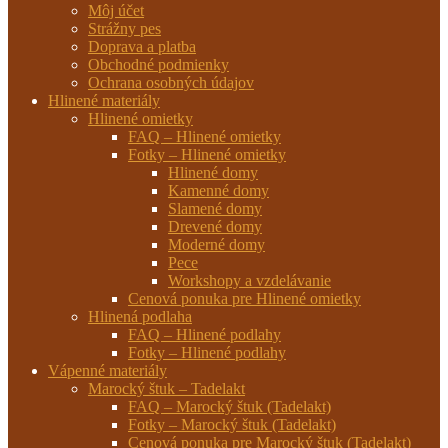
Môj účet
Strážny pes
Doprava a platba
Obchodné podmienky
Ochrana osobných údajov
Hlinené materiály
Hlinené omietky
FAQ – Hlinené omietky
Fotky – Hlinené omietky
Hlinené domy
Kamenné domy
Slamené domy
Drevené domy
Moderné domy
Pece
Workshopy a vzdelávanie
Cenová ponuka pre Hlinené omietky
Hlinená podlaha
FAQ – Hlinené podlahy
Fotky – Hlinené podlahy
Vápenné materiály
Marocký štuk – Tadelakt
FAQ – Marocký štuk (Tadelakt)
Fotky – Marocký štuk (Tadelakt)
Cenová ponuka pre Marocký štuk (Tadelakt)