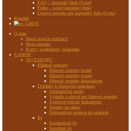
FAQ – Japonský štuk (O-tsu)
Fotky – o-tsu (japonský štuk)
Cenová ponuka pre Japonský štuk (O-tsu)
Kontakt
EN
O mne
Mapa mojich realizácií
Moja ponuka
Kurzy, workshopy, podujatia
E-SHOP
DO ESHOPU
Hlinené omietky
Hlinené omietky hrubé
Hlinené omietky jemné
Hlinené omietky dekoratívne
Doplnky k hlineným omietkam
Omietateľné pásky
Výstuže a plnivá pre hlinené omietky
Trstinové rohože štukatérske
Sponky na rákos
Dekoratívne prímesi do omietok
Íly
Kozmetické íly
Stavebné íly