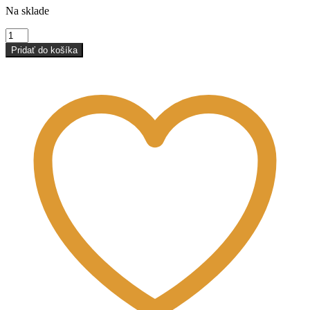
Na sklade
množstvo
Umelecká
Pridať do košíka
špachtľa
špicatá
veľká