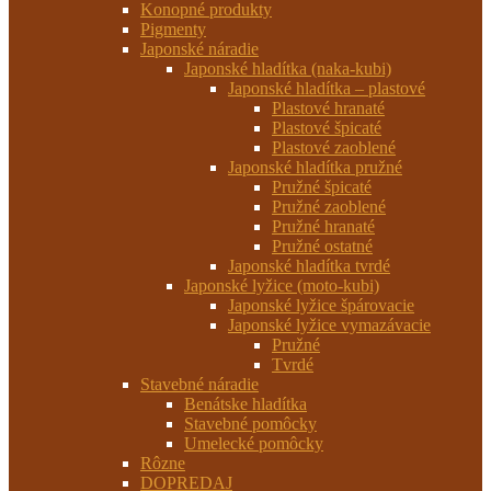
Konopné produkty
Pigmenty
Japonské náradie
Japonské hladítka (naka-kubi)
Japonské hladítka – plastové
Plastové hranaté
Plastové špicaté
Plastové zaoblené
Japonské hladítka pružné
Pružné špicaté
Pružné zaoblené
Pružné hranaté
Pružné ostatné
Japonské hladítka tvrdé
Japonské lyžice (moto-kubi)
Japonské lyžice špárovacie
Japonské lyžice vymazávacie
Pružné
Tvrdé
Stavebné náradie
Benátske hladítka
Stavebné pomôcky
Umelecké pomôcky
Rôzne
DOPREDAJ