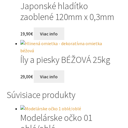
Japonské hladítko
zaoblené 120mm x 0,3mm
19,90
€
Viac info
Íly a piesky BÉŽOVÁ 25kg
29,00
€
Viac info
Súvisiace produkty
Modelárske očko 01