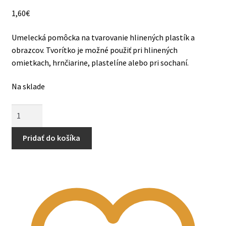
1,60
€
Umelecká pomôcka na tvarovanie hlinených plastík a
obrazcov. Tvorítko je možné použiť pri hlinených
EN
omietkach, hrnčiarine, plastelíne alebo pri sochaní.
Na sklade
množstvo
Umelecká
pomôcka
Pridať do košíka
kombi
očko-
špachtľa
5