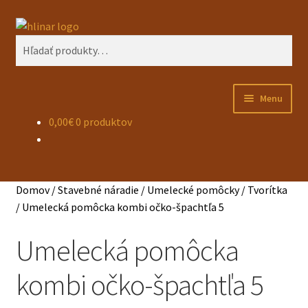
Preskočiť
Preskočiť
Vyhľadávanie
na
na
Hľadať:
navigáciu
obsah
Menu
0,00
€
0 produktov
Rozbal
O mne
podra
menu
Rozbal
E-SHOP
podra
Domov
/
Stavebné náradie
/
Umelecké pomôcky
/
Tvorítka
menu
Rozbal
Hlinené materiály
/
Umelecká pomôcka kombi očko-špachtľa 5
podra
menu
Rozbal
Umelecká pomôcka
Vápenné materiály
podra
menu
kombi očko-špachtľa 5
Kontakt