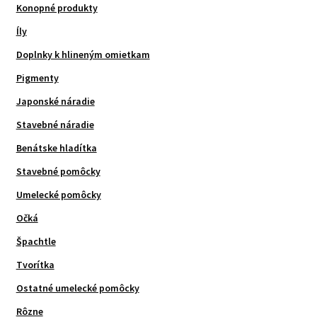
Konopné produkty
Íly
Doplnky k hlineným omietkam
Pigmenty
Japonské náradie
Stavebné náradie
Benátske hladítka
Stavebné pomôcky
Umelecké pomôcky
Očká
Špachtle
Tvorítka
Ostatné umelecké pomôcky
Rôzne