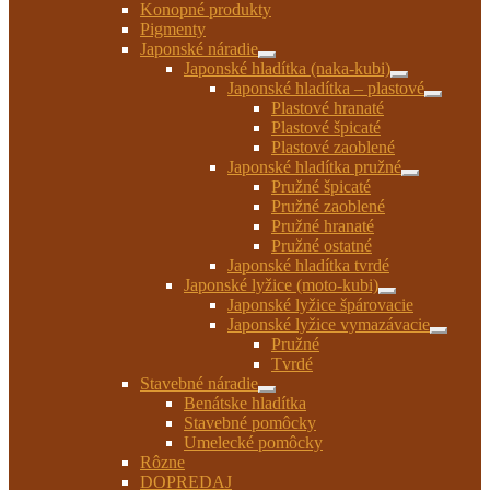
Konopné produkty
Pigmenty
Japonské náradie
Rozbaliť
Japonské hladítka (naka-kubi)
podradené
Rozbaliť
Japonské hladítka – plastové
menu
podradené
Rozbaliť
Plastové hranaté
menu
podrade
Plastové špicaté
menu
Plastové zaoblené
Japonské hladítka pružné
Rozbaliť
Pružné špicaté
podradené
Pružné zaoblené
menu
Pružné hranaté
Pružné ostatné
Japonské hladítka tvrdé
Japonské lyžice (moto-kubi)
Rozbaliť
Japonské lyžice špárovacie
podradené
Japonské lyžice vymazávacie
menu
Rozbaliť
Pružné
podrade
Tvrdé
menu
Stavebné náradie
Rozbaliť
Benátske hladítka
podradené
Stavebné pomôcky
menu
Umelecké pomôcky
Rôzne
DOPREDAJ