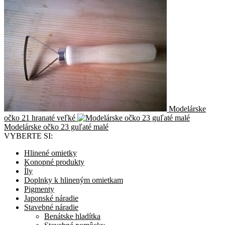
Modelárske
očko 21 hranaté veľké
Modelárske očko 23 guľaté malé
VYBERTE SI:
Hlinené omietky
Konopné produkty
Íly
Doplnky k hlineným omietkam
Pigmenty
Japonské náradie
Stavebné náradie
Benátske hladítka