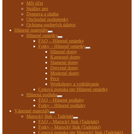
Môj účet
Strážny pes
Doprava a platba
Obchodné podmienky
Ochrana osobných údajov
Hlinené materiály
Rozbaliť
Hlinené omietky
podradené
Rozbaliť
FAQ – Hlinené omietky
menu
podradené
Fotky – Hlinené omietky
menu
Rozbaliť
Hlinené domy
podradené
Kamenné domy
menu
Slamené domy
Drevené domy
Moderné domy
Pece
Workshopy a vzdelávanie
Cenová ponuka pre Hlinené omietky
Hlinená podlaha
Rozbaliť
FAQ – Hlinené podlahy
podradené
Fotky – Hlinené podlahy
menu
Vápenné materiály
Rozbaliť
Marocký štuk – Tadelakt
podradené
Rozbaliť
FAQ – Marocký štuk (Tadelakt)
menu
podradené
Fotky – Marocký štuk (Tadelakt)
menu
Cenová ponuka pre Marocký štuk (Tadelakt)