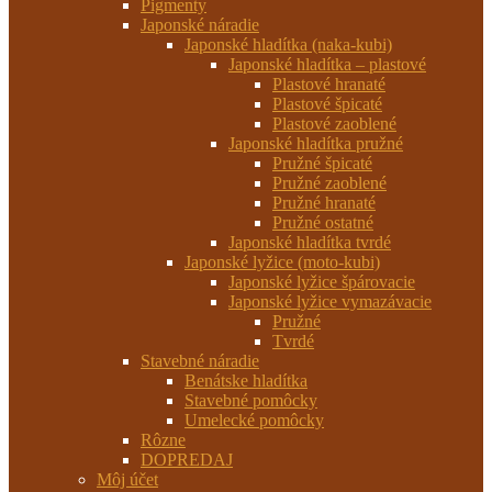
Pigmenty
Japonské náradie
Japonské hladítka (naka-kubi)
Japonské hladítka – plastové
Plastové hranaté
Plastové špicaté
Plastové zaoblené
Japonské hladítka pružné
Pružné špicaté
Pružné zaoblené
Pružné hranaté
Pružné ostatné
Japonské hladítka tvrdé
Japonské lyžice (moto-kubi)
Japonské lyžice špárovacie
Japonské lyžice vymazávacie
Pružné
Tvrdé
Stavebné náradie
Benátske hladítka
Stavebné pomôcky
Umelecké pomôcky
Rôzne
DOPREDAJ
Môj účet