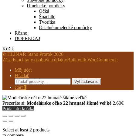
Stavebné pomôcky
Umelecké pomôcky
Očká
Špachtle
Tvorítka
Ostatné umelecké pomôcky
Rôzne
DOPREDAJ
Košík
© HLINÁR Stano Prorok 2026
Zásady ochrany osobných údajov
Built with WooCommerce
.
Môj účet
Hľadať
Hľadať:
Vyhľadávanie
Cart
0
Prezeráte si:
Modelárske očko 22 hranaté šikmé veľké
2,60
€
Pridať do košíka
Select at least 2 products
to compare