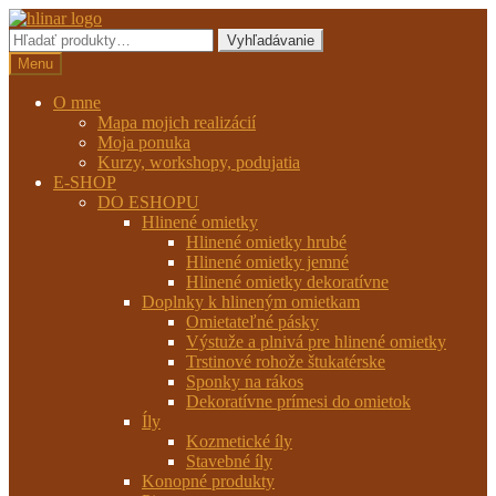
Preskočiť
Preskočiť
na
na
Hľadať:
Vyhľadávanie
navigáciu
obsah
Menu
O mne
Mapa mojich realizácií
Moja ponuka
Kurzy, workshopy, podujatia
E-SHOP
DO ESHOPU
Hlinené omietky
Hlinené omietky hrubé
Hlinené omietky jemné
Hlinené omietky dekoratívne
Doplnky k hlineným omietkam
Omietateľné pásky
Výstuže a plnivá pre hlinené omietky
Trstinové rohože štukatérske
Sponky na rákos
Dekoratívne prímesi do omietok
Íly
Kozmetické íly
Stavebné íly
Konopné produkty