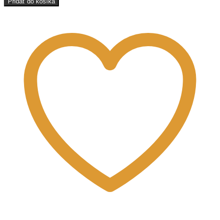
Pridať do košíka
očko
22
hranaté
šikmé
veľké