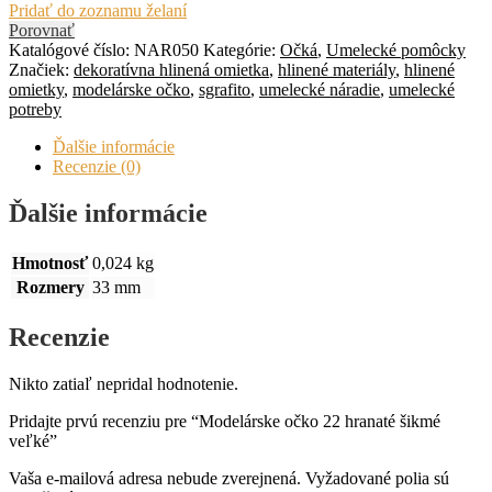
Pridať do zoznamu želaní
Porovnať
Katalógové číslo:
NAR050
Kategórie:
Očká
,
Umelecké pomôcky
Značiek:
dekoratívna hlinená omietka
,
hlinené materiály
,
hlinené
omietky
,
modelárske očko
,
sgrafito
,
umelecké náradie
,
umelecké
potreby
Ďalšie informácie
Recenzie (0)
Ďalšie informácie
Hmotnosť
0,024 kg
Rozmery
33 mm
Recenzie
Nikto zatiaľ nepridal hodnotenie.
Pridajte prvú recenziu pre “Modelárske očko 22 hranaté šikmé
veľké”
Vaša e-mailová adresa nebude zverejnená.
Vyžadované polia sú