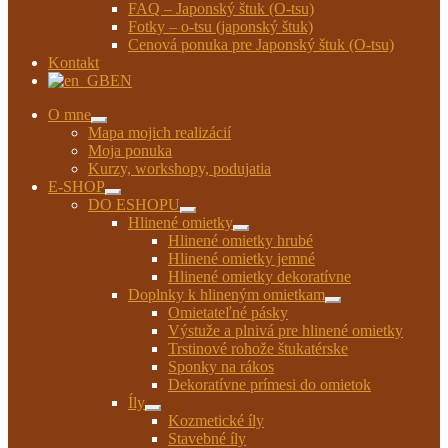
FAQ – Japonský štuk (O-tsu)
Fotky – o-tsu (japonský štuk)
Cenová ponuka pre Japonský štuk (O-tsu)
Kontakt
EN
O mne
Rozbaliť
Mapa mojich realizácií
podradené
Moja ponuka
menu
Kurzy, workshopy, podujatia
E-SHOP
Rozbaliť
DO ESHOPU
podradené
Rozbaliť
Hlinené omietky
menu
podradené
Rozbaliť
Hlinené omietky hrubé
menu
podradené
Hlinené omietky jemné
menu
Hlinené omietky dekoratívne
Doplnky k hlineným omietkam
Rozbaliť
Omietateľné pásky
podradené
Výstuže a plnivá pre hlinené omietky
menu
Trstinové rohože štukatérske
Sponky na rákos
Dekoratívne prímesi do omietok
Íly
Rozbaliť
Kozmetické íly
podradené
Stavebné íly
menu