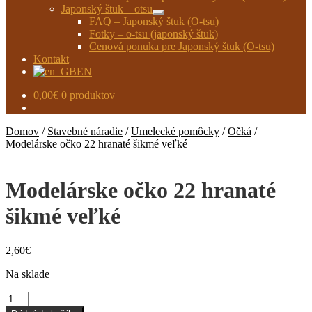
Japonský štuk – otsu
Rozbaliť
FAQ – Japonský štuk (O-tsu)
podradené
Fotky – o-tsu (japonský štuk)
menu
Cenová ponuka pre Japonský štuk (O-tsu)
Kontakt
EN
0,00
€
0 produktov
Domov
/
Stavebné náradie
/
Umelecké pomôcky
/
Očká
/
Modelárske očko 22 hranaté šikmé veľké
Modelárske očko 22 hranaté
šikmé veľké
2,60
€
Na sklade
množstvo
Modelárske