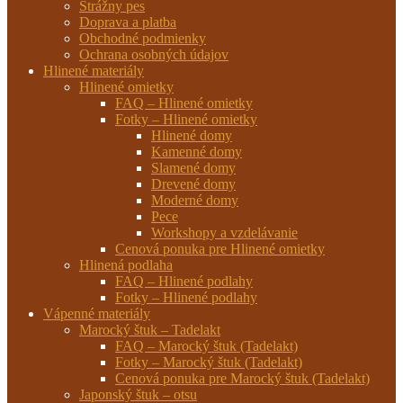
Strážny pes
Doprava a platba
Obchodné podmienky
Ochrana osobných údajov
Hlinené materiály
Hlinené omietky
FAQ – Hlinené omietky
Fotky – Hlinené omietky
Hlinené domy
Kamenné domy
Slamené domy
Drevené domy
Moderné domy
Pece
Workshopy a vzdelávanie
Cenová ponuka pre Hlinené omietky
Hlinená podlaha
FAQ – Hlinené podlahy
Fotky – Hlinené podlahy
Vápenné materiály
Marocký štuk – Tadelakt
FAQ – Marocký štuk (Tadelakt)
Fotky – Marocký štuk (Tadelakt)
Cenová ponuka pre Marocký štuk (Tadelakt)
Japonský štuk – otsu