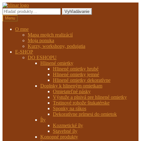
Preskočiť
Preskočiť
na
na
Hľadať:
Vyhľadávanie
navigáciu
obsah
Menu
O mne
Mapa mojich realizácií
Moja ponuka
Kurzy, workshopy, podujatia
E-SHOP
DO ESHOPU
Hlinené omietky
Hlinené omietky hrubé
Hlinené omietky jemné
Hlinené omietky dekoratívne
Doplnky k hlineným omietkam
Omietateľné pásky
Výstuže a plnivá pre hlinené omietky
Trstinové rohože štukatérske
Sponky na rákos
Dekoratívne prímesi do omietok
Íly
Kozmetické íly
Stavebné íly
Konopné produkty