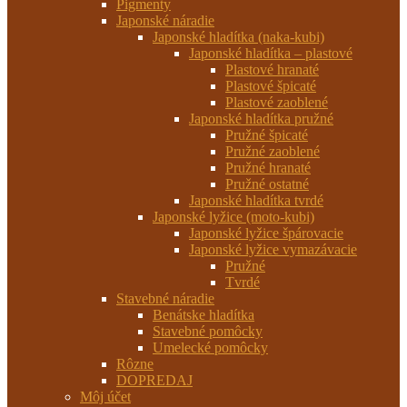
Pigmenty
Japonské náradie
Japonské hladítka (naka-kubi)
Japonské hladítka – plastové
Plastové hranaté
Plastové špicaté
Plastové zaoblené
Japonské hladítka pružné
Pružné špicaté
Pružné zaoblené
Pružné hranaté
Pružné ostatné
Japonské hladítka tvrdé
Japonské lyžice (moto-kubi)
Japonské lyžice špárovacie
Japonské lyžice vymazávacie
Pružné
Tvrdé
Stavebné náradie
Benátske hladítka
Stavebné pomôcky
Umelecké pomôcky
Rôzne
DOPREDAJ
Môj účet