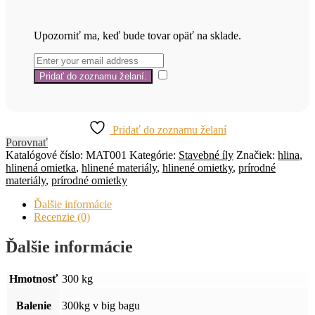
Upozorniť ma, keď bude tovar opäť na sklade.
Pridať do zoznamu želaní
Porovnať
Katalógové číslo:
MAT001
Kategórie:
Stavebné íly
Značiek:
hlina
,
hlinená omietka
,
hlinené materiály
,
hlinené omietky
,
prírodné
materiály
,
prírodné omietky
Ďalšie informácie
Recenzie (0)
Ďalšie informácie
Hmotnosť
300 kg
Balenie
300kg v big bagu