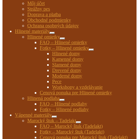
Môj účet
Strážny pes
Doprava a platba
Obchodné podmienky
Ochrana osobných údajov
Hlinené materiály
Rozbaliť
Hlinené omietky
podradené
Rozbaliť
FAQ – Hlinené omietky
menu
podradené
Fotky – Hlinené omietky
menu
Rozbaliť
Hlinené domy
podradené
Kamenné domy
menu
Slamené domy
Drevené domy
Moderné domy
Pece
Workshopy a vzdelávanie
Cenová ponuka pre Hlinené omietky
Hlinená podlaha
Rozbaliť
FAQ – Hlinené podlahy
podradené
Fotky – Hlinené podlahy
menu
Vápenné materiály
Rozbaliť
Marocký štuk – Tadelakt
podradené
Rozbaliť
FAQ – Marocký štuk (Tadelakt)
menu
podradené
Fotky – Marocký štuk (Tadelakt)
menu
Cenová ponuka pre Marocký štuk (Tadelakt)