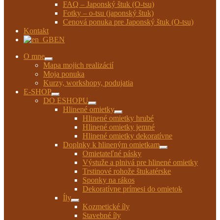
FAQ – Japonský štuk (O-tsu)
Fotky – o-tsu (japonský štuk)
Cenová ponuka pre Japonský štuk (O-tsu)
Kontakt
EN
O mne
Rozbaliť
Mapa mojich realizácií
podradené
Moja ponuka
menu
Kurzy, workshopy, podujatia
E-SHOP
Rozbaliť
DO ESHOPU
podradené
Rozbaliť
Hlinené omietky
menu
podradené
Rozbaliť
Hlinené omietky hrubé
menu
podradené
Hlinené omietky jemné
menu
Hlinené omietky dekoratívne
Doplnky k hlineným omietkam
Rozbaliť
Omietateľné pásky
podradené
Výstuže a plnivá pre hlinené omietky
menu
Trstinové rohože štukatérske
Sponky na rákos
Dekoratívne prímesi do omietok
Íly
Rozbaliť
Kozmetické íly
podradené
Stavebné íly
menu