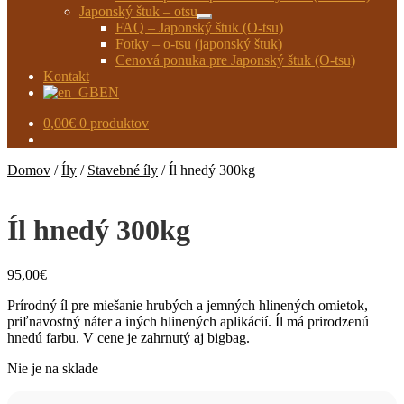
Japonský štuk – otsu
Rozbaliť
FAQ – Japonský štuk (O-tsu)
podradené
Fotky – o-tsu (japonský štuk)
menu
Cenová ponuka pre Japonský štuk (O-tsu)
Kontakt
EN
0,00
€
0 produktov
Domov
/
Íly
/
Stavebné íly
/
Íl hnedý 300kg
Íl hnedý 300kg
95,00
€
Prírodný íl pre miešanie hrubých a jemných hlinených omietok,
priľnavostný náter a iných hlinených aplikácií. Íl má prirodzenú
hnedú farbu. V cene je zahrnutý aj bigbag.
Nie je na sklade