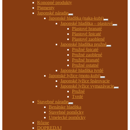
Konopné produkty
Pigmenty
Japonské náradie
Rozbaliť
Japonské hladítka (naka-kubi)
podradené
Rozbaliť
Japonské hladítka – plastové
menu
podradené
Rozbaliť
Plastové hranaté
menu
podrade
Plastové špicaté
menu
Plastové zaoblené
Japonské hladítka pružné
Rozbaliť
Pružné špicaté
podradené
Pružné zaoblené
menu
Pružné hranaté
Pružné ostatné
Japonské hladítka tvrdé
Japonské lyžice (moto-kubi)
Rozbaliť
Japonské lyžice špárovacie
podradené
Japonské lyžice vymazávacie
menu
Rozbaliť
Pružné
podrade
Tvrdé
menu
Stavebné náradie
Rozbaliť
Benátske hladítka
podradené
Stavebné pomôcky
menu
Umelecké pomôcky
Rôzne
DOPREDAJ