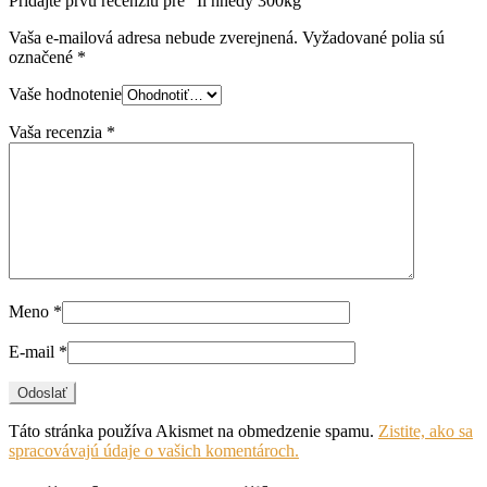
Pridajte prvú recenziu pre “Íl hnedý 300kg”
Vaša e-mailová adresa nebude zverejnená.
Vyžadované polia sú
označené
*
Vaše hodnotenie
Vaša recenzia
*
Meno
*
E-mail
*
Táto stránka používa Akismet na obmedzenie spamu.
Zistite, ako sa
spracovávajú údaje o vašich komentároch.