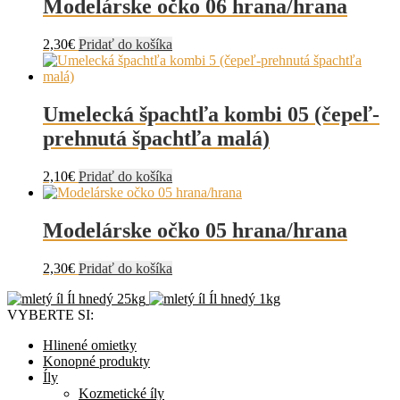
Modelárske očko 06 hrana/hrana
2,30
€
Pridať do košíka
Umelecká špachtľa kombi 05 (čepeľ-
prehnutá špachtľa malá)
2,10
€
Pridať do košíka
Modelárske očko 05 hrana/hrana
2,30
€
Pridať do košíka
Íl hnedý 25kg
Íl hnedý 1kg
VYBERTE SI:
Hlinené omietky
Konopné produkty
Íly
Kozmetické íly