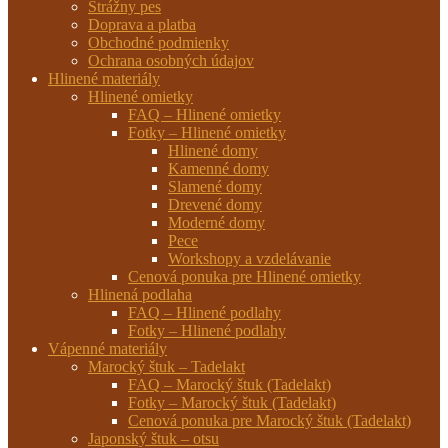
Strážny pes
Doprava a platba
Obchodné podmienky
Ochrana osobných údajov
Hlinené materiály
Hlinené omietky
FAQ – Hlinené omietky
Fotky – Hlinené omietky
Hlinené domy
Kamenné domy
Slamené domy
Drevené domy
Moderné domy
Pece
Workshopy a vzdelávanie
Cenová ponuka pre Hlinené omietky
Hlinená podlaha
FAQ – Hlinené podlahy
Fotky – Hlinené podlahy
Vápenné materiály
Marocký štuk – Tadelakt
FAQ – Marocký štuk (Tadelakt)
Fotky – Marocký štuk (Tadelakt)
Cenová ponuka pre Marocký štuk (Tadelakt)
Japonský štuk – otsu