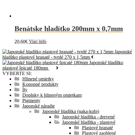
Benátske hladítko 200mm x 0,7mm
20,60
€
Viac info
Japonské
hladítko plastové hranaté - tvrdé 270 x 1,5mm
Japonské hladítko
plastové špicaté 180mm
VYBERTE SI:
Hlinené omietky
Konopné produkty
Íly
Doplnky k hlineným omietkam
Pigmenty
Japonské náradie
Japonské hladítka (naka-kubi)
Japonské hladítka - drevené
Japonské hladítka - plastové
Plastové hranaté
Plastové zaoblené