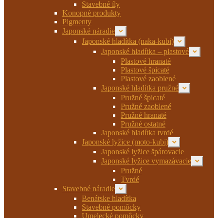
menu
Stavebné íly
Konopné produkty
Pigmenty
Japonské náradie
Rozbaliť
podradené
Japonské hladítka (naka-kubi)
Rozbaliť
menu
podradené
Japonské hladítka – plastové
Rozbaliť
menu
podrade
Plastové hranaté
menu
Plastové špicaté
Plastové zaoblené
Japonské hladítka pružné
Rozbaliť
podradené
Pružné špicaté
menu
Pružné zaoblené
Pružné hranaté
Pružné ostatné
Japonské hladítka tvrdé
Japonské lyžice (moto-kubi)
Rozbaliť
podradené
Japonské lyžice špárovacie
menu
Japonské lyžice vymazávacie
Rozbaliť
podrade
Pružné
menu
Tvrdé
Stavebné náradie
Rozbaliť
podradené
Benátske hladítka
menu
Stavebné pomôcky
Umelecké pomôcky