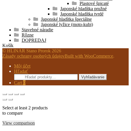
Plastové špicaté
Japonské hladítka pružné
Japonské hladítka tvrdé
Japonské hladítka špeciálne
Japonské lyžice (moto-kubi)
Stavebné náradie
Rôzne
DOPREDAJ
Košík
© HLINÁR Stano Prorok 2026
Zásady ochrany osobných údajov
Built with WooCommerce
.
Môj účet
Hľadať
Hľadať:
Vyhľadávanie
Cart
0
Select at least 2 products
to compare
View comparison