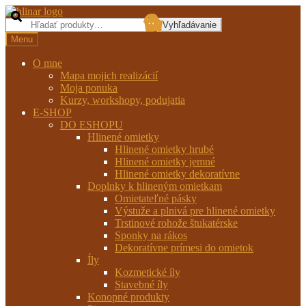
Preskočiť
Preskočiť
na
na
Hľadať:
Vyhľadávanie
navigáciu
obsah
Menu
O mne
Mapa mojich realizácií
Moja ponuka
Kurzy, workshopy, podujatia
E-SHOP
DO ESHOPU
Hlinené omietky
Hlinené omietky hrubé
Hlinené omietky jemné
Hlinené omietky dekoratívne
Doplnky k hlineným omietkam
Omietateľné pásky
Výstuže a plnivá pre hlinené omietky
Trstinové rohože štukatérske
Sponky na rákos
Dekoratívne prímesi do omietok
Íly
Kozmetické íly
Stavebné íly
Konopné produkty