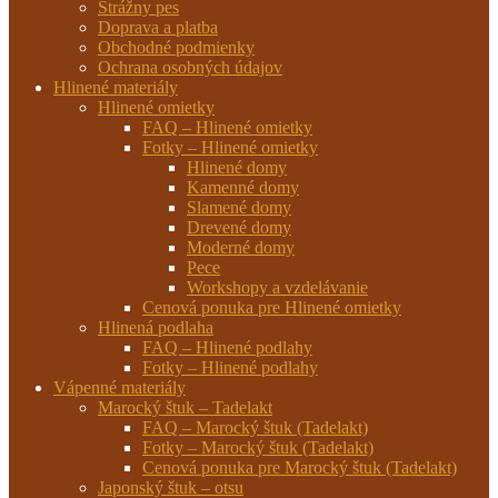
Strážny pes
Doprava a platba
Obchodné podmienky
Ochrana osobných údajov
Hlinené materiály
Hlinené omietky
FAQ – Hlinené omietky
Fotky – Hlinené omietky
Hlinené domy
Kamenné domy
Slamené domy
Drevené domy
Moderné domy
Pece
Workshopy a vzdelávanie
Cenová ponuka pre Hlinené omietky
Hlinená podlaha
FAQ – Hlinené podlahy
Fotky – Hlinené podlahy
Vápenné materiály
Marocký štuk – Tadelakt
FAQ – Marocký štuk (Tadelakt)
Fotky – Marocký štuk (Tadelakt)
Cenová ponuka pre Marocký štuk (Tadelakt)
Japonský štuk – otsu