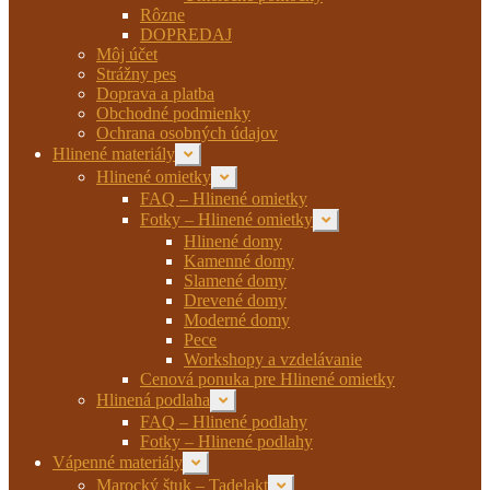
Rôzne
DOPREDAJ
Môj účet
Strážny pes
Doprava a platba
Obchodné podmienky
Ochrana osobných údajov
Hlinené materiály
Rozbaliť
podradené
Hlinené omietky
Rozbaliť
menu
podradené
FAQ – Hlinené omietky
menu
Fotky – Hlinené omietky
Rozbaliť
podradené
Hlinené domy
menu
Kamenné domy
Slamené domy
Drevené domy
Moderné domy
Pece
Workshopy a vzdelávanie
Cenová ponuka pre Hlinené omietky
Hlinená podlaha
Rozbaliť
podradené
FAQ – Hlinené podlahy
menu
Fotky – Hlinené podlahy
Vápenné materiály
Rozbaliť
podradené
Marocký štuk – Tadelakt
Rozbaliť