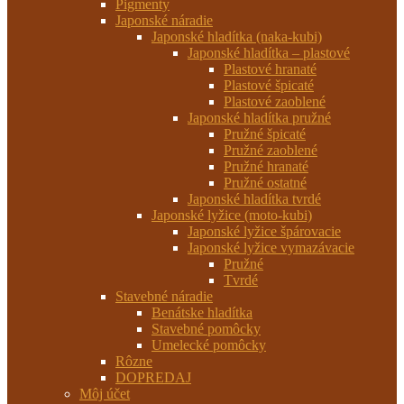
Pigmenty
Japonské náradie
Japonské hladítka (naka-kubi)
Japonské hladítka – plastové
Plastové hranaté
Plastové špicaté
Plastové zaoblené
Japonské hladítka pružné
Pružné špicaté
Pružné zaoblené
Pružné hranaté
Pružné ostatné
Japonské hladítka tvrdé
Japonské lyžice (moto-kubi)
Japonské lyžice špárovacie
Japonské lyžice vymazávacie
Pružné
Tvrdé
Stavebné náradie
Benátske hladítka
Stavebné pomôcky
Umelecké pomôcky
Rôzne
DOPREDAJ
Môj účet