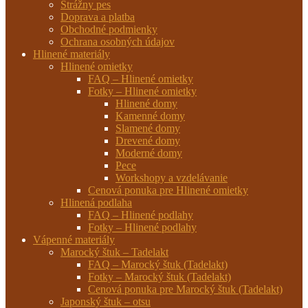
Strážny pes
Doprava a platba
Obchodné podmienky
Ochrana osobných údajov
Hlinené materiály
Hlinené omietky
FAQ – Hlinené omietky
Fotky – Hlinené omietky
Hlinené domy
Kamenné domy
Slamené domy
Drevené domy
Moderné domy
Pece
Workshopy a vzdelávanie
Cenová ponuka pre Hlinené omietky
Hlinená podlaha
FAQ – Hlinené podlahy
Fotky – Hlinené podlahy
Vápenné materiály
Marocký štuk – Tadelakt
FAQ – Marocký štuk (Tadelakt)
Fotky – Marocký štuk (Tadelakt)
Cenová ponuka pre Marocký štuk (Tadelakt)
Japonský štuk – otsu