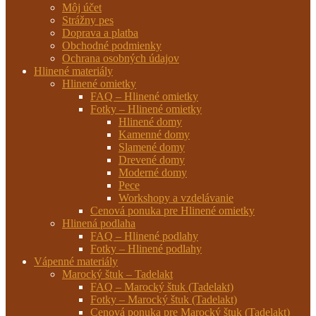
Môj účet
Strážny pes
Doprava a platba
Obchodné podmienky
Ochrana osobných údajov
Hlinené materiály
Hlinené omietky
FAQ – Hlinené omietky
Fotky – Hlinené omietky
Hlinené domy
Kamenné domy
Slamené domy
Drevené domy
Moderné domy
Pece
Workshopy a vzdelávanie
Cenová ponuka pre Hlinené omietky
Hlinená podlaha
FAQ – Hlinené podlahy
Fotky – Hlinené podlahy
Vápenné materiály
Marocký štuk – Tadelakt
FAQ – Marocký štuk (Tadelakt)
Fotky – Marocký štuk (Tadelakt)
Cenová ponuka pre Marocký štuk (Tadelakt)