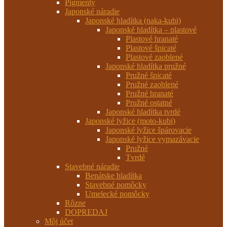
Pigmenty
Japonské náradie
Japonské hladítka (naka-kubi)
Japonské hladítka – plastové
Plastové hranaté
Plastové špicaté
Plastové zaoblené
Japonské hladítka pružné
Pružné špicaté
Pružné zaoblené
Pružné hranaté
Pružné ostatné
Japonské hladítka tvrdé
Japonské lyžice (moto-kubi)
Japonské lyžice špárovacie
Japonské lyžice vymazávacie
Pružné
Tvrdé
Stavebné náradie
Benátske hladítka
Stavebné pomôcky
Umelecké pomôcky
Rôzne
DOPREDAJ
Môj účet