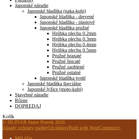
Japonské náradie
Japonské hladítka (naka-kubi)
Japonské hladítka - drevené
Japonské hladítka - plastové
Japonské hladítka pružné
Hrúbka plechu 0.2mm
Hrúbka plechu 0.3mm
Hrúbka plechu 0.4mm
Hrúbka plechu 0.5mm
Pružné hranaté
Pružné špicaté
Pružné zaoblené
Pružné ostatné
Japonské hladítka tvrdé
Japonské hladítka špeciálne
Japonské lyžice (moto-kubi)
Stavebné náradie
Rôzne
DOPREDAJ
Košík
© HLINÁR Stano Prorok 2026
Zásady ochrany osobných údajov
Built with WooCommerce
.
Môj účet