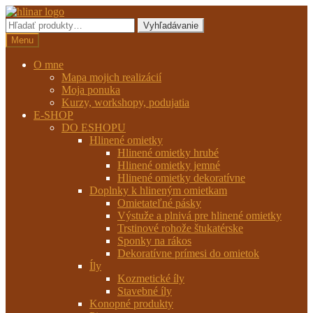
Preskočiť
Preskočiť
na
na
Hľadať:
Vyhľadávanie
navigáciu
obsah
Menu
O mne
Mapa mojich realizácií
Moja ponuka
Kurzy, workshopy, podujatia
E-SHOP
DO ESHOPU
Hlinené omietky
Hlinené omietky hrubé
Hlinené omietky jemné
Hlinené omietky dekoratívne
Doplnky k hlineným omietkam
Omietateľné pásky
Výstuže a plnivá pre hlinené omietky
Trstinové rohože štukatérske
Sponky na rákos
Dekoratívne prímesi do omietok
Íly
Kozmetické íly
Stavebné íly
Konopné produkty