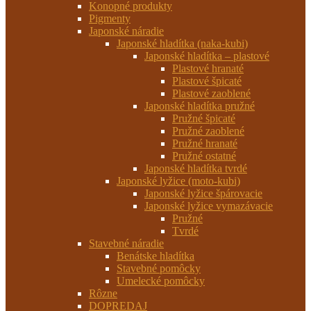
Konopné produkty
Pigmenty
Japonské náradie
Japonské hladítka (naka-kubi)
Japonské hladítka – plastové
Plastové hranaté
Plastové špicaté
Plastové zaoblené
Japonské hladítka pružné
Pružné špicaté
Pružné zaoblené
Pružné hranaté
Pružné ostatné
Japonské hladítka tvrdé
Japonské lyžice (moto-kubi)
Japonské lyžice špárovacie
Japonské lyžice vymazávacie
Pružné
Tvrdé
Stavebné náradie
Benátske hladítka
Stavebné pomôcky
Umelecké pomôcky
Rôzne
DOPREDAJ