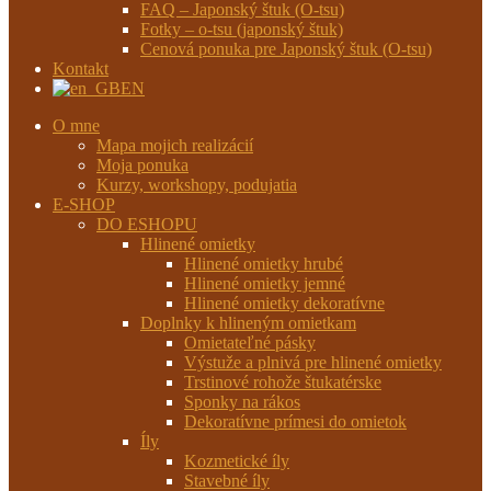
FAQ – Japonský štuk (O-tsu)
Fotky – o-tsu (japonský štuk)
Cenová ponuka pre Japonský štuk (O-tsu)
Kontakt
EN
O mne
Mapa mojich realizácií
Moja ponuka
Kurzy, workshopy, podujatia
E-SHOP
DO ESHOPU
Hlinené omietky
Hlinené omietky hrubé
Hlinené omietky jemné
Hlinené omietky dekoratívne
Doplnky k hlineným omietkam
Omietateľné pásky
Výstuže a plnivá pre hlinené omietky
Trstinové rohože štukatérske
Sponky na rákos
Dekoratívne prímesi do omietok
Íly
Kozmetické íly
Stavebné íly