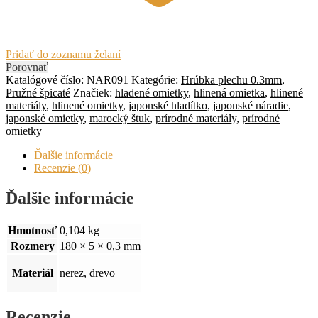
Pridať do zoznamu želaní
Porovnať
Katalógové číslo:
NAR091
Kategórie:
Hrúbka plechu 0.3mm
,
Pružné špicaté
Značiek:
hladené omietky
,
hlinená omietka
,
hlinené
materiály
,
hlinené omietky
,
japonské hladítko
,
japonské náradie
,
japonské omietky
,
marocký štuk
,
prírodné materiály
,
prírodné
omietky
Ďalšie informácie
Recenzie (0)
Ďalšie informácie
Hmotnosť
0,104 kg
Rozmery
180 × 5 × 0,3 mm
Materiál
nerez, drevo
Recenzie