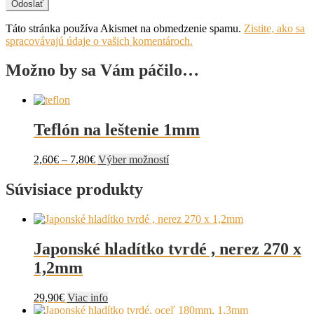
Táto stránka používa Akismet na obmedzenie spamu.
Zistite, ako sa
spracovávajú údaje o vašich komentároch.
Možno by sa Vám páčilo…
Teflón na leštenie 1mm
Price
Tento
2,60
€
–
7,80
€
Výber možností
range:
produkt
2,60€
má
Súvisiace produkty
through
viacero
7,80€
variantov.
Možnosti
si
Japonské hladítko tvrdé , nerez 270 x
môžete
vybrať
1,2mm
na
stránke
29,90
€
Viac info
produktu.