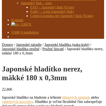
Japonský štuk – otsu
FAQ – Japonský štuk (O-tsu)
Fotky – o-tsu (japonský štuk)
Cenová ponuka pre Japonský štuk (O-tsu)
Kontakt
EN
0,00
€
0 produktov
Domov
/
Japonské náradie
/
Japonské hladítka (naka-kubi)
/
Japonské hladítka pružné
/
Pružné špicaté
/
Japonské hladítko nerez,
mäkké 180 x 0,3mm
Japonské hladítko nerez,
mäkké 180 x 0,3mm
22,80
€
Japonské hladítko na hladenie a leštenie
hlinených omietok
alebo
vápenných povrchov
. Hladítko je veľmi flexibilné čím zabezpečuje
dokonalý prenos tlaku z ruky na hladený povrch.