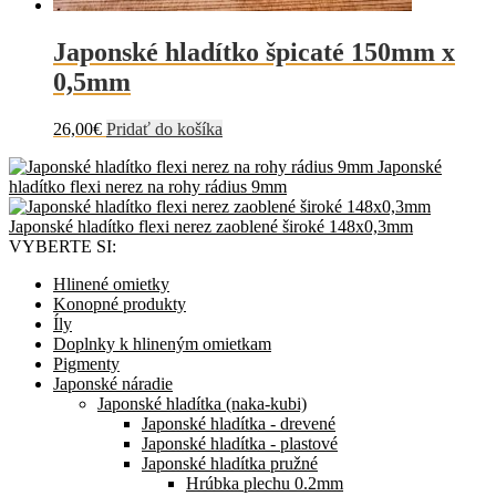
Japonské hladítko špicaté 150mm x
0,5mm
26,00
€
Pridať do košíka
Japonské
hladítko flexi nerez na rohy rádius 9mm
Japonské hladítko flexi nerez zaoblené široké 148x0,3mm
VYBERTE SI:
Hlinené omietky
Konopné produkty
Íly
Doplnky k hlineným omietkam
Pigmenty
Japonské náradie
Japonské hladítka (naka-kubi)
Japonské hladítka - drevené
Japonské hladítka - plastové
Japonské hladítka pružné
Hrúbka plechu 0.2mm