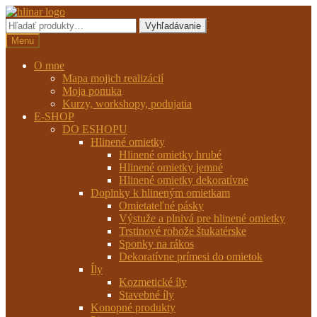
Preskočiť
Preskočiť
na
na
Hľadať:
Vyhľadávanie
navigáciu
obsah
Menu
O mne
Mapa mojich realizácií
Moja ponuka
Kurzy, workshopy, podujatia
E-SHOP
DO ESHOPU
Hlinené omietky
Hlinené omietky hrubé
Hlinené omietky jemné
Hlinené omietky dekoratívne
Doplnky k hlineným omietkam
Omietateľné pásky
Výstuže a plnivá pre hlinené omietky
Trstinové rohože štukatérske
Sponky na rákos
Dekoratívne prímesi do omietok
Íly
Kozmetické íly
Stavebné íly
Konopné produkty