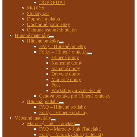
DOPREDAJ
Môj účet
Strážny pes
Doprava a platba
Obchodné podmienky
Ochrana osobných údajov
Hlinené materiály
Rozbaliť
Hlinené omietky
podradené
Rozbaliť
FAQ – Hlinené omietky
menu
podradené
Fotky – Hlinené omietky
menu
Rozbaliť
Hlinené domy
podradené
Kamenné domy
menu
Slamené domy
Drevené domy
Moderné domy
Pece
Workshopy a vzdelávanie
Cenová ponuka pre Hlinené omietky
Hlinená podlaha
Rozbaliť
FAQ – Hlinené podlahy
podradené
Fotky – Hlinené podlahy
menu
Vápenné materiály
Rozbaliť
Marocký štuk – Tadelakt
podradené
Rozbaliť
FAQ – Marocký štuk (Tadelakt)
menu
podradené
Fotky – Marocký štuk (Tadelakt)
menu