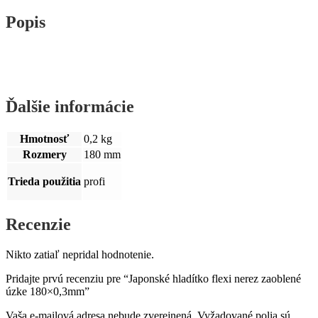
Popis
Ďalšie informácie
Hmotnosť
0,2 kg
Rozmery
180 mm
Trieda použitia
profi
Recenzie
Nikto zatiaľ nepridal hodnotenie.
Pridajte prvú recenziu pre “Japonské hladítko flexi nerez zaoblené
úzke 180×0,3mm”
Vaša e-mailová adresa nebude zverejnená.
Vyžadované polia sú