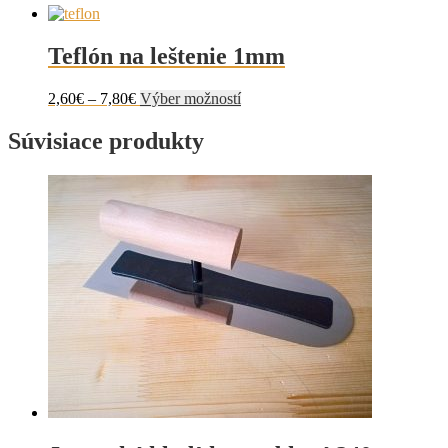
Teflón na leštenie 1mm
Price
Tento
2,60
€
–
7,80
€
Výber možností
range:
produkt
2,60€
má
Súvisiace produkty
through
viacero
7,80€
variantov.
Možnosti
si
môžete
vybrať
na
stránke
produktu.