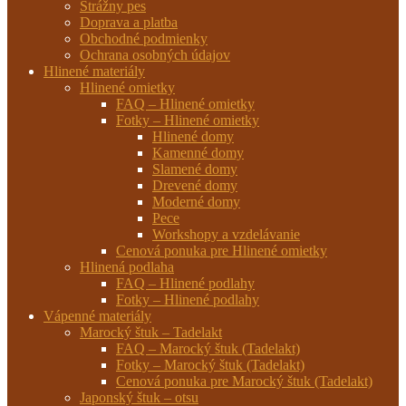
Strážny pes
Doprava a platba
Obchodné podmienky
Ochrana osobných údajov
Hlinené materiály
Hlinené omietky
FAQ – Hlinené omietky
Fotky – Hlinené omietky
Hlinené domy
Kamenné domy
Slamené domy
Drevené domy
Moderné domy
Pece
Workshopy a vzdelávanie
Cenová ponuka pre Hlinené omietky
Hlinená podlaha
FAQ – Hlinené podlahy
Fotky – Hlinené podlahy
Vápenné materiály
Marocký štuk – Tadelakt
FAQ – Marocký štuk (Tadelakt)
Fotky – Marocký štuk (Tadelakt)
Cenová ponuka pre Marocký štuk (Tadelakt)
Japonský štuk – otsu