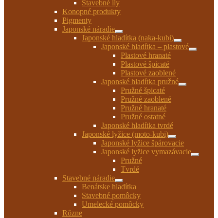
Stavebné íly
menu
Konopné produkty
Pigmenty
Japonské náradie
Rozbaliť
Japonské hladítka (naka-kubi)
podradené
Rozbaliť
Japonské hladítka – plastové
menu
podradené
Rozbaliť
Plastové hranaté
menu
podrade
Plastové špicaté
menu
Plastové zaoblené
Japonské hladítka pružné
Rozbaliť
Pružné špicaté
podradené
Pružné zaoblené
menu
Pružné hranaté
Pružné ostatné
Japonské hladítka tvrdé
Japonské lyžice (moto-kubi)
Rozbaliť
Japonské lyžice špárovacie
podradené
Japonské lyžice vymazávacie
menu
Rozbaliť
Pružné
podrade
Tvrdé
menu
Stavebné náradie
Rozbaliť
Benátske hladítka
podradené
Stavebné pomôcky
menu
Umelecké pomôcky
Rôzne