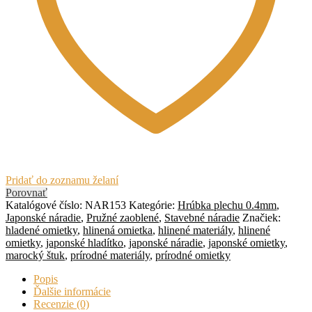
Pridať do zoznamu želaní
Porovnať
Katalógové číslo:
NAR153
Kategórie:
Hrúbka plechu 0.4mm
,
Japonské náradie
,
Pružné zaoblené
,
Stavebné náradie
Značiek:
hladené omietky
,
hlinená omietka
,
hlinené materiály
,
hlinené
omietky
,
japonské hladítko
,
japonské náradie
,
japonské omietky
,
marocký štuk
,
prírodné materiály
,
prírodné omietky
Popis
Ďalšie informácie
Recenzie (0)