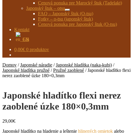
Cenová ponuka pre Marocký štuk (Tadelakt)
Japonský štuk – otsu
Rozbaliť
FAQ – Japonský štuk (O-tsu)
podradené
Fotky – o-tsu (japonský štuk)
menu
Cenová ponuka pre Japonský štuk (O-tsu)
Kontakt
EN
0,00
€
0 produktov
Domov
/
Japonské náradie
/
Japonské hladítka (naka-kubi)
/
Japonské hladítka pružné
/
Pružné zaoblené
/
Japonské hladítko flexi
nerez zaoblené úzke 180×0,3mm
Japonské hladítko flexi nerez
zaoblené úzke 180×0,3mm
29,00
€
Japonské hladítko na hladenie a leštenie
hlinených omietok
alebo