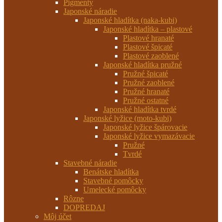
Pigmenty
Japonské náradie
Japonské hladítka (naka-kubi)
Japonské hladítka – plastové
Plastové hranaté
Plastové špicaté
Plastové zaoblené
Japonské hladítka pružné
Pružné špicaté
Pružné zaoblené
Pružné hranaté
Pružné ostatné
Japonské hladítka tvrdé
Japonské lyžice (moto-kubi)
Japonské lyžice špárovacie
Japonské lyžice vymazávacie
Pružné
Tvrdé
Stavebné náradie
Benátske hladítka
Stavebné pomôcky
Umelecké pomôcky
Rôzne
DOPREDAJ
Môj účet