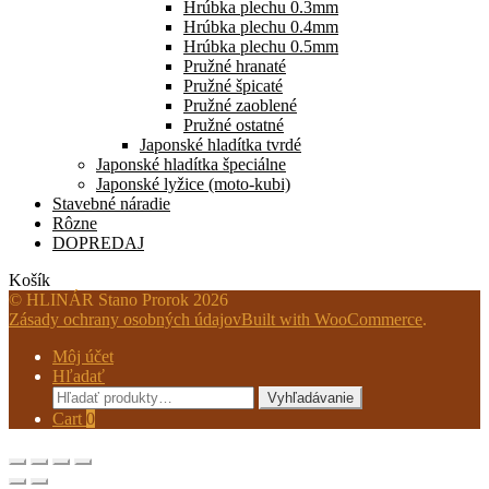
Hrúbka plechu 0.3mm
Hrúbka plechu 0.4mm
Hrúbka plechu 0.5mm
Pružné hranaté
Pružné špicaté
Pružné zaoblené
Pružné ostatné
Japonské hladítka tvrdé
Japonské hladítka špeciálne
Japonské lyžice (moto-kubi)
Stavebné náradie
Rôzne
DOPREDAJ
Košík
© HLINÁR Stano Prorok 2026
Zásady ochrany osobných údajov
Built with WooCommerce
.
Môj účet
Hľadať
Hľadať:
Vyhľadávanie
Cart
0