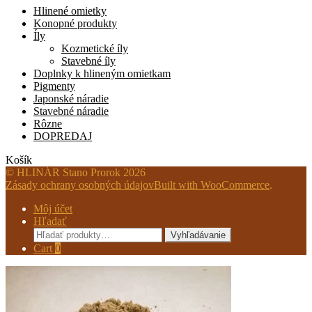
Hlinené omietky
Konopné produkty
Íly
Kozmetické íly
Stavebné íly
Doplnky k hlineným omietkam
Pigmenty
Japonské náradie
Stavebné náradie
Rôzne
DOPREDAJ
Košík
© HLINÁR Stano Prorok 2026
Zásady ochrany osobných údajov
Built with WooCommerce
.
Môj účet
Hľadať
Hľadať:
Vyhľadávanie
Cart
0