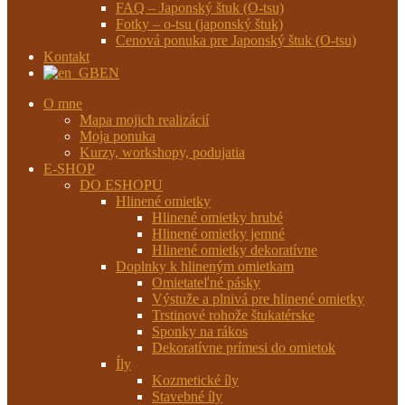
FAQ – Japonský štuk (O-tsu)
Fotky – o-tsu (japonský štuk)
Cenová ponuka pre Japonský štuk (O-tsu)
Kontakt
EN
O mne
Mapa mojich realizácií
Moja ponuka
Kurzy, workshopy, podujatia
E-SHOP
DO ESHOPU
Hlinené omietky
Hlinené omietky hrubé
Hlinené omietky jemné
Hlinené omietky dekoratívne
Doplnky k hlineným omietkam
Omietateľné pásky
Výstuže a plnivá pre hlinené omietky
Trstinové rohože štukatérske
Sponky na rákos
Dekoratívne prímesi do omietok
Íly
Kozmetické íly
Stavebné íly