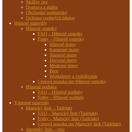
Strážny pes
Doprava a platba
Obchodné podmienky
Ochrana osobných údajov
Hlinené materiály
Hlinené omietky
FAQ – Hlinené omietky
Fotky – Hlinené omietky
Hlinené domy
Kamenné domy
Slamené domy
Drevené domy
Moderné domy
Pece
Workshopy a vzdelávanie
Cenová ponuka pre Hlinené omietky
Hlinená podlaha
FAQ – Hlinené podlahy
Fotky – Hlinené podlahy
Vápenné materiály
Marocký štuk – Tadelakt
FAQ – Marocký štuk (Tadelakt)
Fotky – Marocký štuk (Tadelakt)
Cenová ponuka pre Marocký štuk (Tadelakt)
Japonský štuk – otsu