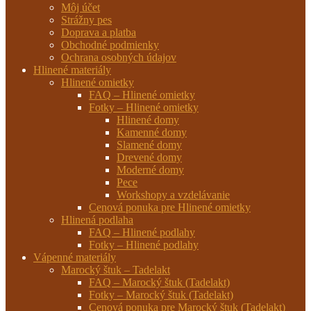
Môj účet
Strážny pes
Doprava a platba
Obchodné podmienky
Ochrana osobných údajov
Hlinené materiály
Hlinené omietky
FAQ – Hlinené omietky
Fotky – Hlinené omietky
Hlinené domy
Kamenné domy
Slamené domy
Drevené domy
Moderné domy
Pece
Workshopy a vzdelávanie
Cenová ponuka pre Hlinené omietky
Hlinená podlaha
FAQ – Hlinené podlahy
Fotky – Hlinené podlahy
Vápenné materiály
Marocký štuk – Tadelakt
FAQ – Marocký štuk (Tadelakt)
Fotky – Marocký štuk (Tadelakt)
Cenová ponuka pre Marocký štuk (Tadelakt)