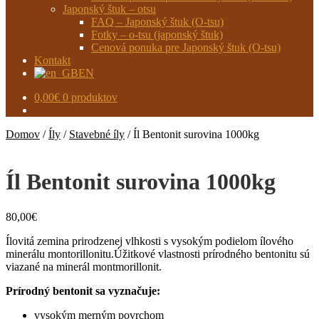
Japonský štuk – otsu
FAQ – Japonský štuk (O-tsu)
Fotky – o-tsu (japonský štuk)
Cenová ponuka pre Japonský štuk (O-tsu)
Kontakt
EN
0,00
€
0 produktov
Domov
/
Íly
/
Stavebné íly
/
Íl Bentonit surovina 1000kg
Íl Bentonit surovina 1000kg
80,00
€
Ílovitá zemina prirodzenej vlhkosti s vysokým podielom ílového
minerálu montorillonitu.Úžitkové vlastnosti prírodného bentonitu sú
viazané na minerál montmorillonit.
Prírodný bentonit sa vyznačuje:
vysokým merným povrchom