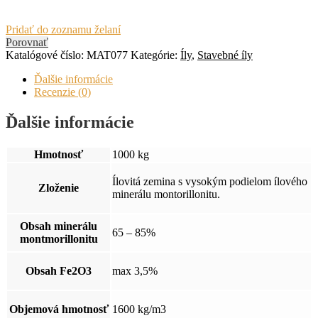
Pridať do zoznamu želaní
Porovnať
Katalógové číslo:
MAT077
Kategórie:
Íly
,
Stavebné íly
Ďalšie informácie
Recenzie (0)
Ďalšie informácie
Hmotnosť
1000 kg
Ílovitá zemina s vysokým podielom ílového
Zloženie
minerálu montorillonitu.
Obsah minerálu
65 – 85%
montmorillonitu
Obsah Fe2O3
max 3,5%
Objemová hmotnosť
1600 kg/m3