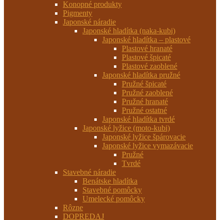
Konopné produkty
Pigmenty
Japonské náradie
Japonské hladítka (naka-kubi)
Japonské hladítka – plastové
Plastové hranaté
Plastové špicaté
Plastové zaoblené
Japonské hladítka pružné
Pružné špicaté
Pružné zaoblené
Pružné hranaté
Pružné ostatné
Japonské hladítka tvrdé
Japonské lyžice (moto-kubi)
Japonské lyžice špárovacie
Japonské lyžice vymazávacie
Pružné
Tvrdé
Stavebné náradie
Benátske hladítka
Stavebné pomôcky
Umelecké pomôcky
Rôzne
DOPREDAJ