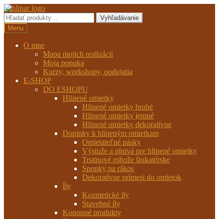
Preskočiť
Preskočiť
na
na
Hľadať:
Vyhľadávanie
navigáciu
obsah
Menu
O mne
Mapa mojich realizácií
Moja ponuka
Kurzy, workshopy, podujatia
E-SHOP
DO ESHOPU
Hlinené omietky
Hlinené omietky hrubé
Hlinené omietky jemné
Hlinené omietky dekoratívne
Doplnky k hlineným omietkam
Omietateľné pásky
Výstuže a plnivá pre hlinené omietky
Trstinové rohože štukatérske
Sponky na rákos
Dekoratívne prímesi do omietok
Íly
Kozmetické íly
Stavebné íly
Konopné produkty