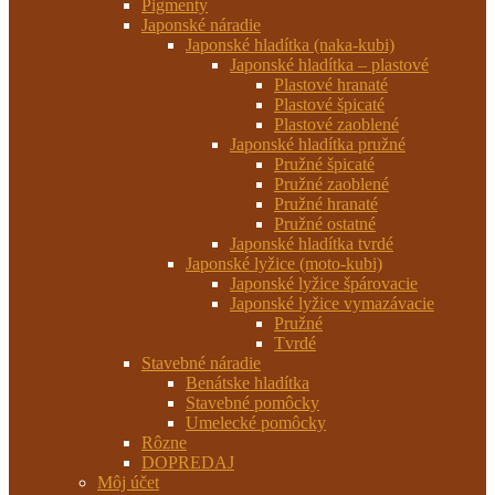
Pigmenty
Japonské náradie
Japonské hladítka (naka-kubi)
Japonské hladítka – plastové
Plastové hranaté
Plastové špicaté
Plastové zaoblené
Japonské hladítka pružné
Pružné špicaté
Pružné zaoblené
Pružné hranaté
Pružné ostatné
Japonské hladítka tvrdé
Japonské lyžice (moto-kubi)
Japonské lyžice špárovacie
Japonské lyžice vymazávacie
Pružné
Tvrdé
Stavebné náradie
Benátske hladítka
Stavebné pomôcky
Umelecké pomôcky
Rôzne
DOPREDAJ
Môj účet