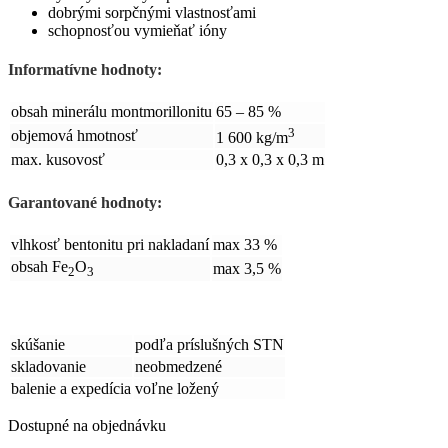
dobrými sorpčnými vlastnosťami
schopnosťou vymieňať ióny
Informatívne hodnoty:
obsah minerálu montmorillonitu
65 – 85 %
3
objemová hmotnosť
1 600 kg/m
max. kusovosť
0,3 x 0,3 x 0,3 m
Garantované hodnoty:
vlhkosť bentonitu pri nakladaní
max 33 %
obsah Fe
O
max 3,5 %
2
3
skúšanie
podľa príslušných STN
skladovanie
neobmedzené
balenie a expedícia
voľne ložený
Dostupné na objednávku