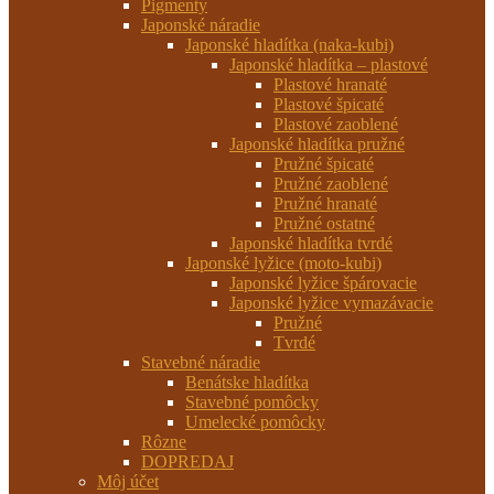
Pigmenty
Japonské náradie
Japonské hladítka (naka-kubi)
Japonské hladítka – plastové
Plastové hranaté
Plastové špicaté
Plastové zaoblené
Japonské hladítka pružné
Pružné špicaté
Pružné zaoblené
Pružné hranaté
Pružné ostatné
Japonské hladítka tvrdé
Japonské lyžice (moto-kubi)
Japonské lyžice špárovacie
Japonské lyžice vymazávacie
Pružné
Tvrdé
Stavebné náradie
Benátske hladítka
Stavebné pomôcky
Umelecké pomôcky
Rôzne
DOPREDAJ
Môj účet