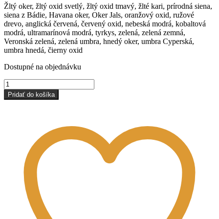
Žltý oker, žltý oxid svetlý, žltý oxid tmavý, žlté kari, prírodná siena,
siena z Bádie, Havana oker, Oker Jals, oranžový oxid, ružové
drevo, anglická červená, červený oxid, nebeská modrá, kobaltová
modrá, ultramarínová modrá, tyrkys, zelená, zelená zemná,
Veronská zelená, zelená umbra, hnedý oker, umbra Cyperská,
umbra hnedá, čierny oxid
Dostupné na objednávku
množstvo
Vzorky
Pridať do košíka
pigmentov
(malá
sada)