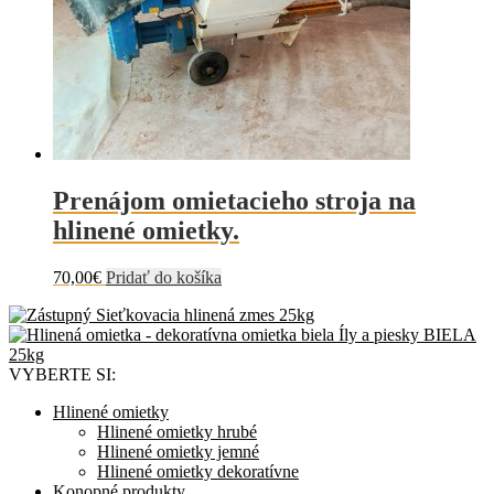
Prenájom omietacieho stroja na
hlinené omietky.
70,00
€
Pridať do košíka
Sieťkovacia hlinená zmes 25kg
Íly a piesky BIELA
25kg
VYBERTE SI:
Hlinené omietky
Hlinené omietky hrubé
Hlinené omietky jemné
Hlinené omietky dekoratívne
Konopné produkty