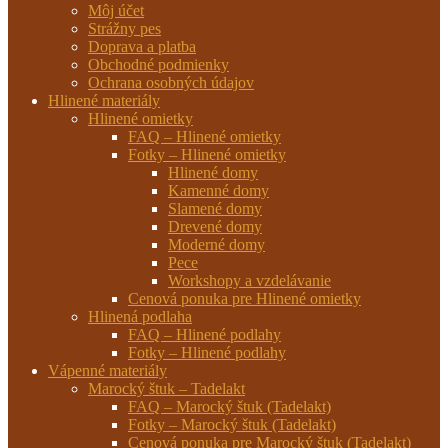
Môj účet
Strážny pes
Doprava a platba
Obchodné podmienky
Ochrana osobných údajov
Hlinené materiály
Hlinené omietky
FAQ – Hlinené omietky
Fotky – Hlinené omietky
Hlinené domy
Kamenné domy
Slamené domy
Drevené domy
Moderné domy
Pece
Workshopy a vzdelávanie
Cenová ponuka pre Hlinené omietky
Hlinená podlaha
FAQ – Hlinené podlahy
Fotky – Hlinené podlahy
Vápenné materiály
Marocký štuk – Tadelakt
FAQ – Marocký štuk (Tadelakt)
Fotky – Marocký štuk (Tadelakt)
Cenová ponuka pre Marocký štuk (Tadelakt)