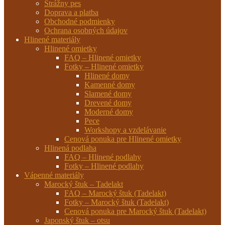
Strážny pes
Doprava a platba
Obchodné podmienky
Ochrana osobných údajov
Hlinené materiály
Hlinené omietky
FAQ – Hlinené omietky
Fotky – Hlinené omietky
Hlinené domy
Kamenné domy
Slamené domy
Drevené domy
Moderné domy
Pece
Workshopy a vzdelávanie
Cenová ponuka pre Hlinené omietky
Hlinená podlaha
FAQ – Hlinené podlahy
Fotky – Hlinené podlahy
Vápenné materiály
Marocký štuk – Tadelakt
FAQ – Marocký štuk (Tadelakt)
Fotky – Marocký štuk (Tadelakt)
Cenová ponuka pre Marocký štuk (Tadelakt)
Japonský štuk – otsu