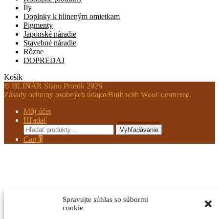
Íly
Doplnky k hlineným omietkam
Pigmenty
Japonské náradie
Stavebné náradie
Rôzne
DOPREDAJ
Košík
© HLINÁR Stano Prorok 2026
Zásady ochrany osobných údajov
Built with WooCommerce
.
Môj účet
Hľadať
Hľadať:
Vyhľadávanie
Cart
0
Spravujte súhlas so súbormi
cookie