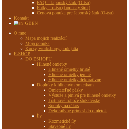
FAQ – Japonský štuk (O-tsu)
Fotky – o-tsu (japonský štuk)
Cenová ponuka pre Japonský štuk (O-tsu)
Kontakt
EN
O mne
Mapa mojich realizácií
Moja ponuka
Kurzy, workshopy, podujatia
E-SHOP
DO ESHOPU
Hlinené omietky
Hlinené omietky hrubé
Hlinené omietky jemné
Hlinené omietky dekoratívne
Doplnky k hlineným omietkam
Omietateľné pásky
Výstuže a plnivá pre hlinené omietky
Trstinové rohože štukatérske
Sponky na rákos
Dekoratívne prímesi do omietok
Íly
Kozmetické íly
Stavebné íly