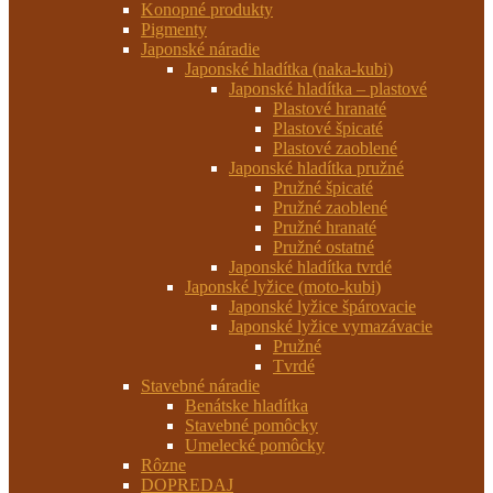
Konopné produkty
Pigmenty
Japonské náradie
Japonské hladítka (naka-kubi)
Japonské hladítka – plastové
Plastové hranaté
Plastové špicaté
Plastové zaoblené
Japonské hladítka pružné
Pružné špicaté
Pružné zaoblené
Pružné hranaté
Pružné ostatné
Japonské hladítka tvrdé
Japonské lyžice (moto-kubi)
Japonské lyžice špárovacie
Japonské lyžice vymazávacie
Pružné
Tvrdé
Stavebné náradie
Benátske hladítka
Stavebné pomôcky
Umelecké pomôcky
Rôzne
DOPREDAJ