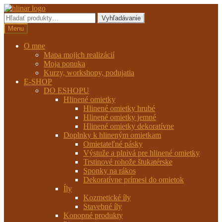
Preskočiť
Preskočiť
na
na
Hľadať:
Vyhľadávanie
navigáciu
obsah
Menu
O mne
Mapa mojich realizácií
Moja ponuka
Kurzy, workshopy, podujatia
E-SHOP
DO ESHOPU
Hlinené omietky
Hlinené omietky hrubé
Hlinené omietky jemné
Hlinené omietky dekoratívne
Doplnky k hlineným omietkam
Omietateľné pásky
Výstuže a plnivá pre hlinené omietky
Trstinové rohože štukatérske
Sponky na rákos
Dekoratívne prímesi do omietok
Íly
Kozmetické íly
Stavebné íly
Konopné produkty