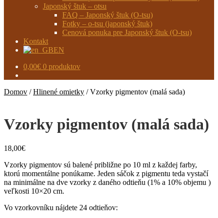
Japonský štuk – otsu
FAQ – Japonský štuk (O-tsu)
Fotky – o-tsu (japonský štuk)
Cenová ponuka pre Japonský štuk (O-tsu)
Kontakt
EN
0,00
€
0 produktov
Domov
/
Hlinené omietky
/
Vzorky pigmentov (malá sada)
Vzorky pigmentov (malá sada)
18,00
€
Vzorky pigmentov sú balené približne po 10 ml z každej farby,
ktorú momentálne ponúkame. Jeden sáčok z pigmentu teda vystačí
na minimálne na dve vzorky z daného odtieňu (1% a 10% objemu )
veľkosti 10×20 cm.
Vo vzorkovníku nájdete 24 odtieňov: