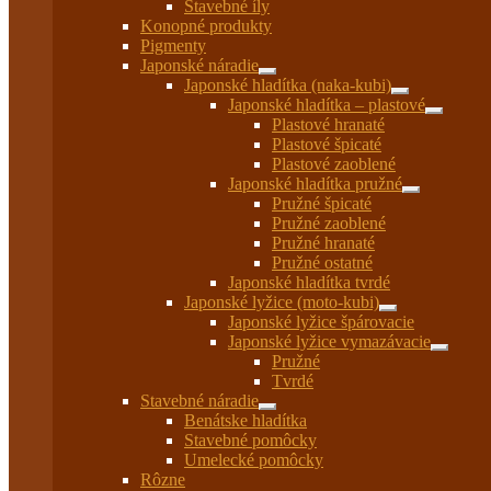
Stavebné íly
menu
Konopné produkty
Pigmenty
Japonské náradie
Rozbaliť
Japonské hladítka (naka-kubi)
podradené
Rozbaliť
Japonské hladítka – plastové
menu
podradené
Rozbaliť
Plastové hranaté
menu
podrade
Plastové špicaté
menu
Plastové zaoblené
Japonské hladítka pružné
Rozbaliť
Pružné špicaté
podradené
Pružné zaoblené
menu
Pružné hranaté
Pružné ostatné
Japonské hladítka tvrdé
Japonské lyžice (moto-kubi)
Rozbaliť
Japonské lyžice špárovacie
podradené
Japonské lyžice vymazávacie
menu
Rozbaliť
Pružné
podrade
Tvrdé
menu
Stavebné náradie
Rozbaliť
Benátske hladítka
podradené
Stavebné pomôcky
menu
Umelecké pomôcky
Rôzne