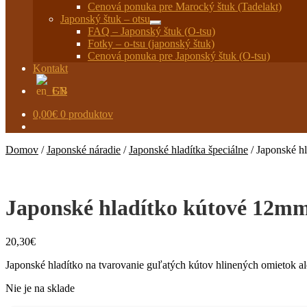
Cenová ponuka pre Marocký štuk (Tadelakt)
Japonský štuk – otsu
Rozbaliť
FAQ – Japonský štuk (O-tsu)
podradené
Fotky – o-tsu (japonský štuk)
menu
Cenová ponuka pre Japonský štuk (O-tsu)
Kontakt
EN
0,00
€
0 produktov
Domov
/
Japonské náradie
/
Japonské hladítka špeciálne
/
Japonské h
Japonské hladítko kútové 12m
20,30
€
Japonské hladítko na tvarovanie guľatých kútov hlinených omietok 
Nie je na sklade