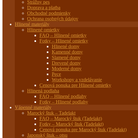
Strážny pes
Doprava a platba
Obchodné podmienky
Ochrana osobných údajov
Hlinené materiály
Hlinené omietky
FAQ – Hlinené omietky
Fotky – Hlinené omietky
Hlinené domy
Kamenné domy
Slamené domy
Drevené domy
Moderné domy
Pece
Workshopy a vzdelávanie
Cenová ponuka pre Hlinené omietky
Hlinená podlaha
FAQ – Hlinené podlahy
Fotky – Hlinené podlahy
Vápenné materiály
Marocký štuk – Tadelakt
FAQ – Marocký štuk (Tadelakt)
Fotky – Marocký štuk (Tadelakt)
Cenová ponuka pre Marocký štuk (Tadelakt)
Japonský štuk – otsu