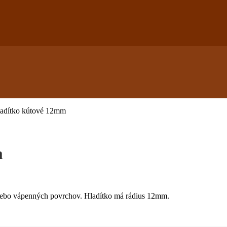
ladítko kútové 12mm
m
alebo vápenných povrchov. Hladítko má rádius 12mm.