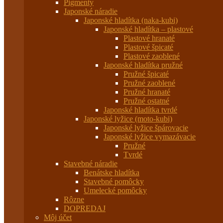
Pigmenty
Japonské náradie
Japonské hladítka (naka-kubi)
Japonské hladítka – plastové
Plastové hranaté
Plastové špicaté
Plastové zaoblené
Japonské hladítka pružné
Pružné špicaté
Pružné zaoblené
Pružné hranaté
Pružné ostatné
Japonské hladítka tvrdé
Japonské lyžice (moto-kubi)
Japonské lyžice špárovacie
Japonské lyžice vymazávacie
Pružné
Tvrdé
Stavebné náradie
Benátske hladítka
Stavebné pomôcky
Umelecké pomôcky
Rôzne
DOPREDAJ
Môj účet