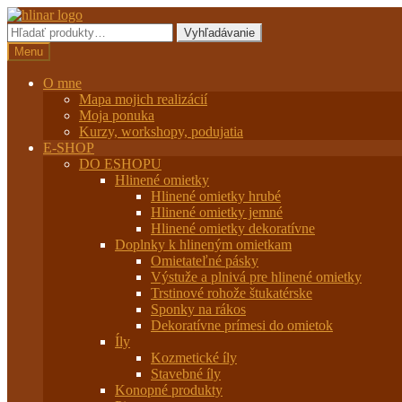
Preskočiť
Preskočiť
na
na
Hľadať:
Vyhľadávanie
navigáciu
obsah
Menu
O mne
Mapa mojich realizácií
Moja ponuka
Kurzy, workshopy, podujatia
E-SHOP
DO ESHOPU
Hlinené omietky
Hlinené omietky hrubé
Hlinené omietky jemné
Hlinené omietky dekoratívne
Doplnky k hlineným omietkam
Omietateľné pásky
Výstuže a plnivá pre hlinené omietky
Trstinové rohože štukatérske
Sponky na rákos
Dekoratívne prímesi do omietok
Íly
Kozmetické íly
Stavebné íly
Konopné produkty