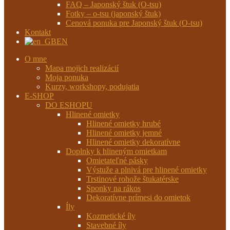
FAQ – Japonský štuk (O-tsu)
Fotky – o-tsu (japonský štuk)
Cenová ponuka pre Japonský štuk (O-tsu)
Kontakt
EN
O mne
Mapa mojich realizácií
Moja ponuka
Kurzy, workshopy, podujatia
E-SHOP
DO ESHOPU
Hlinené omietky
Hlinené omietky hrubé
Hlinené omietky jemné
Hlinené omietky dekoratívne
Doplnky k hlineným omietkam
Omietateľné pásky
Výstuže a plnivá pre hlinené omietky
Trstinové rohože štukatérske
Sponky na rákos
Dekoratívne prímesi do omietok
Íly
Kozmetické íly
Stavebné íly