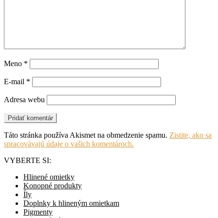
Meno
*
E-mail
*
Adresa webu
Táto stránka používa Akismet na obmedzenie spamu.
Zistite, ako sa
spracovávajú údaje o vašich komentároch.
VYBERTE SI:
Hlinené omietky
Konopné produkty
Íly
Doplnky k hlineným omietkam
Pigmenty