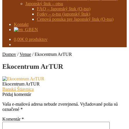
Japonský štuk – otsu
FAQ – Japonský štuk (O-tsu)
Fotky – o-tsu (japonský štuk)
Cenová ponuka pre Japonský štuk (O-tsu)
Kontakt
EN
0,00
€
0 produktov
Domov
/
Venue
/
Ekocentrum ArTUR
Ekocentrum ArTUR
Ekocentrum ArTUR
Navigácia
Predchádzajúci
Banská Štiavnica
článok:
Pridaj komentár
v
Vaša e-mailová adresa nebude zverejnená.
Vyžadované polia sú
článku
označené
*
Komentár
*