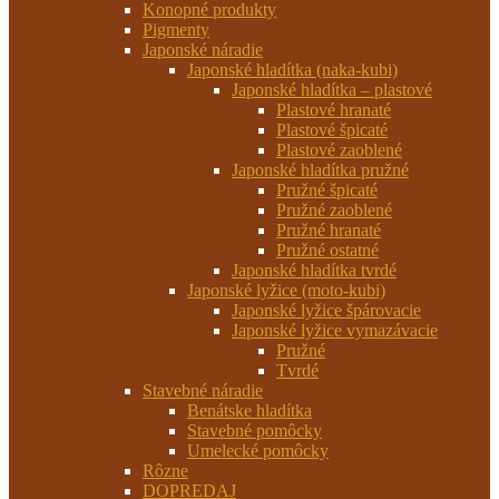
Konopné produkty
Pigmenty
Japonské náradie
Japonské hladítka (naka-kubi)
Japonské hladítka – plastové
Plastové hranaté
Plastové špicaté
Plastové zaoblené
Japonské hladítka pružné
Pružné špicaté
Pružné zaoblené
Pružné hranaté
Pružné ostatné
Japonské hladítka tvrdé
Japonské lyžice (moto-kubi)
Japonské lyžice špárovacie
Japonské lyžice vymazávacie
Pružné
Tvrdé
Stavebné náradie
Benátske hladítka
Stavebné pomôcky
Umelecké pomôcky
Rôzne
DOPREDAJ