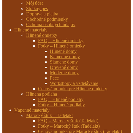
Môj účet
Strážny pes
Doprava a platba
Obchodné podmienky
Ochrana osobných údajov
Hlinené materiály
Hlinené omietky
FAQ – Hlinené omietky
Fotky – Hlinené omietky
Hlinené domy
Kamenné domy
Slamené domy
Drevené domy
Moderné domy
Pece
Workshopy a vzdelávanie
Cenová ponuka pre Hlinené omietky
Hlinená podlaha
FAQ – Hlinené podlahy
Fotky – Hlinené podlahy
Vápenné materiály
Marocký štuk – Tadelakt
FAQ – Marocký štuk (Tadelakt)
Fotky – Marocký štuk (Tadelakt)
Cenová ponuka pre Marocký štuk (Tadelakt)