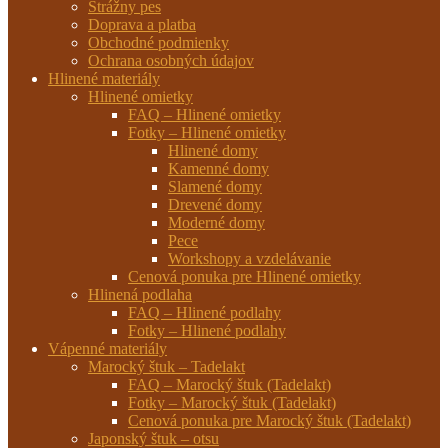
Strážny pes
Doprava a platba
Obchodné podmienky
Ochrana osobných údajov
Hlinené materiály
Hlinené omietky
FAQ – Hlinené omietky
Fotky – Hlinené omietky
Hlinené domy
Kamenné domy
Slamené domy
Drevené domy
Moderné domy
Pece
Workshopy a vzdelávanie
Cenová ponuka pre Hlinené omietky
Hlinená podlaha
FAQ – Hlinené podlahy
Fotky – Hlinené podlahy
Vápenné materiály
Marocký štuk – Tadelakt
FAQ – Marocký štuk (Tadelakt)
Fotky – Marocký štuk (Tadelakt)
Cenová ponuka pre Marocký štuk (Tadelakt)
Japonský štuk – otsu