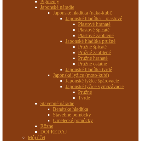
Pigmenty
Japonské náradie
Japonské hladítka (naka-kubi)
Japonské hladítka – plastové
Plastové hranaté
Plastové špicaté
Plastové zaoblené
Japonské hladítka pružné
Pružné špicaté
Pružné zaoblené
Pružné hranaté
Pružné ostatné
Japonské hladítka tvrdé
Japonské lyžice (moto-kubi)
Japonské lyžice špárovacie
Japonské lyžice vymazávacie
Pružné
Tvrdé
Stavebné náradie
Benátske hladítka
Stavebné pomôcky
Umelecké pomôcky
Rôzne
DOPREDAJ
Môj účet