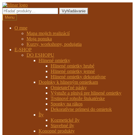
Preskočiť
Preskočiť
na
na
Hľadať:
Vyhľadávanie
navigáciu
obsah
Menu
O mne
Mapa mojich realizácií
Moja ponuka
Kurzy, workshopy, podujatia
E-SHOP
DO ESHOPU
Hlinené omietky
Hlinené omietky hrubé
Hlinené omietky jemné
Hlinené omietky dekoratívne
Doplnky k hlineným omietkam
Omietateľné pásky
Výstuže a plnivá pre hlinené omietky
Trstinové rohože štukatérske
Sponky na rákos
Dekoratívne prímesi do omietok
Íly
Kozmetické íly
Stavebné íly
Konopné produkty