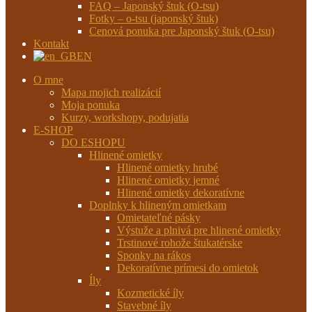
FAQ – Japonský štuk (O-tsu)
Fotky – o-tsu (japonský štuk)
Cenová ponuka pre Japonský štuk (O-tsu)
Kontakt
EN
O mne
Mapa mojich realizácií
Moja ponuka
Kurzy, workshopy, podujatia
E-SHOP
DO ESHOPU
Hlinené omietky
Hlinené omietky hrubé
Hlinené omietky jemné
Hlinené omietky dekoratívne
Doplnky k hlineným omietkam
Omietateľné pásky
Výstuže a plnivá pre hlinené omietky
Trstinové rohože štukatérske
Sponky na rákos
Dekoratívne prímesi do omietok
Íly
Kozmetické íly
Stavebné íly