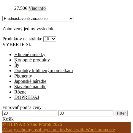
27,50
€
Viac info
Zobrazený jediný výsledok
Produktov na stránke
VYBERTE SI:
Hlinené omietky
Konopné produkty
Íly
Doplnky k hlineným omietkam
Pigmenty
Japonské náradie
Stavebné náradie
Rôzne
DOPREDAJ
Filtrovať podľa ceny
Minimálna
Maximálna
Filter
cena
cena
Košík
© HLINÁR Stano Prorok 2026
Zásady ochrany osobných údajov
Built with WooCommerce
.