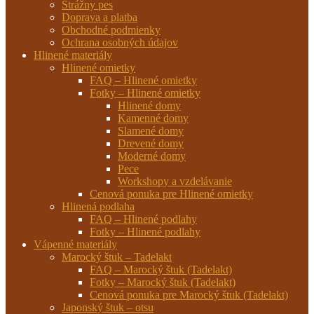
Strážny pes
Doprava a platba
Obchodné podmienky
Ochrana osobných údajov
Hlinené materiály
Hlinené omietky
FAQ – Hlinené omietky
Fotky – Hlinené omietky
Hlinené domy
Kamenné domy
Slamené domy
Drevené domy
Moderné domy
Pece
Workshopy a vzdelávanie
Cenová ponuka pre Hlinené omietky
Hlinená podlaha
FAQ – Hlinené podlahy
Fotky – Hlinené podlahy
Vápenné materiály
Marocký štuk – Tadelakt
FAQ – Marocký štuk (Tadelakt)
Fotky – Marocký štuk (Tadelakt)
Cenová ponuka pre Marocký štuk (Tadelakt)
Japonský štuk – otsu