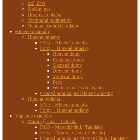
Môj účet
Strážny pes
Doprava a platba
Obchodné podmienky
Ochrana osobných údajov
Hlinené materiály
Hlinené omietky
FAQ – Hlinené omietky
Fotky – Hlinené omietky
Hlinené domy
Kamenné domy
Slamené domy
Drevené domy
Moderné domy
Pece
Workshopy a vzdelávanie
Cenová ponuka pre Hlinené omietky
Hlinená podlaha
FAQ – Hlinené podlahy
Fotky – Hlinené podlahy
Vápenné materiály
Marocký štuk – Tadelakt
FAQ – Marocký štuk (Tadelakt)
Fotky – Marocký štuk (Tadelakt)
Cenová ponuka pre Marocký štuk (Tadelakt)