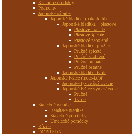
Konopné produkty
Pigmenty
Japonské náradie
Japonské hladítka (naka-kubi)
Japonské hladítka – plastové
Plastové hranaté
Plastové špicaté
Plastové zaoblené
Japonské hladítka pružné
Pružné špicaté
Pružné zaoblené
Pružné hranaté
Pružné ostatné
Japonské hladítka tvrdé
Japonské lyžice (moto-kubi)
Japonské lyžice špárovacie
Japonské lyžice vymazávacie
Pružné
Tvrdé
Stavebné náradie
Benátske hladítka
Stavebné pomôcky
Umelecké pomôcky
Rôzne
DOPREDAJ