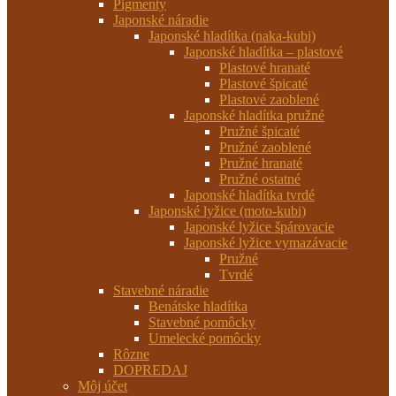
Pigmenty
Japonské náradie
Japonské hladítka (naka-kubi)
Japonské hladítka – plastové
Plastové hranaté
Plastové špicaté
Plastové zaoblené
Japonské hladítka pružné
Pružné špicaté
Pružné zaoblené
Pružné hranaté
Pružné ostatné
Japonské hladítka tvrdé
Japonské lyžice (moto-kubi)
Japonské lyžice špárovacie
Japonské lyžice vymazávacie
Pružné
Tvrdé
Stavebné náradie
Benátske hladítka
Stavebné pomôcky
Umelecké pomôcky
Rôzne
DOPREDAJ
Môj účet