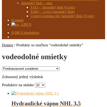
Japonský štuk – otsu
FAQ – Japonský štuk (O-tsu)
Fotky – o-tsu (japonský štuk)
Cenová ponuka pre Japonský štuk (O-tsu)
Kontakt
EN
0,00
€
0 produktov
Domov
/
Produkty so značkou “vodeodolné omietky”
vodeodolné omietky
Zobrazený jediný výsledok
Produktov na stránke
Hydraulické vápno NHL 3,5