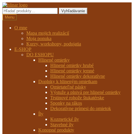
Preskočiť
Preskočiť
na
na
Hľadať:
Vyhľadávanie
navigáciu
obsah
Menu
O mne
Mapa mojich realizácií
Moja ponuka
Kurzy, workshopy, podujatia
E-SHOP
DO ESHOPU
Hlinené omietky
Hlinené omietky hrubé
Hlinené omietky jemné
Hlinené omietky dekoratívne
Doplnky k hlineným omietkam
Omietateľné pásky
Výstuže a plnivá pre hlinené omietky
Trstinové rohože štukatérske
Sponky na rákos
Dekoratívne prímesi do omietok
Íly
Kozmetické íly
Stavebné íly
Konopné produkty