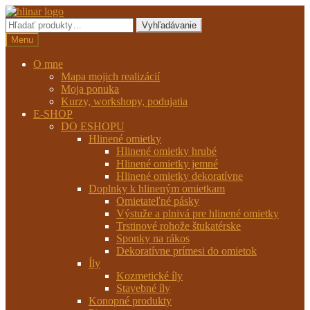
Preskočiť
Preskočiť
na
na
Hľadať:
Vyhľadávanie
navigáciu
obsah
Menu
O mne
Mapa mojich realizácií
Moja ponuka
Kurzy, workshopy, podujatia
E-SHOP
DO ESHOPU
Hlinené omietky
Hlinené omietky hrubé
Hlinené omietky jemné
Hlinené omietky dekoratívne
Doplnky k hlineným omietkam
Omietateľné pásky
Výstuže a plnivá pre hlinené omietky
Trstinové rohože štukatérske
Sponky na rákos
Dekoratívne prímesi do omietok
Íly
Kozmetické íly
Stavebné íly
Konopné produkty