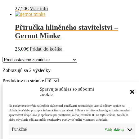
27,50
€
Viac info
Příručka hliněného stavitelství –
Gernot Minke
25,00
€
Pridať do košíka
Zobrazujú sa 2 výsledky
Produktov na stránke
VYBERTE SI:
Spravujte súhlas so súbormi
cookie
Hlinené omietky
Konopné produkty
Na poskytovanie tých najlepších skúseností používame technológie, ako sú súbory cookie na
Íly
ukladanie a/alebo prístup k informáciám o zariadení. Súhlas s týmito technológiami nám umožní
Doplnky k hlineným omietkam
spracovávať údaje, ako je správanie pri prehliadaní alebo jedinečné ID na tejto stránke. Nesúhlas
Pigmenty
alebo odvolanie súhlasu môže nepriaznivo ovplyvniť určité vlastnosti a funkcie.
Japonské náradie
Funkčné
Vždy aktívny
Stavebné náradie
Rôzne