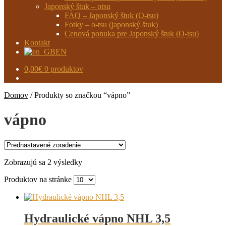
Japonský štuk – otsu
FAQ – Japonský štuk (O-tsu)
Fotky – o-tsu (japonský štuk)
Cenová ponuka pre Japonský štuk (O-tsu)
Kontakt
EN
0,00
€
0 produktov
Domov
/
Produkty so značkou “vápno”
vápno
Zobrazujú sa 2 výsledky
Produktov na stránke
Hydraulické vápno NHL 3,5