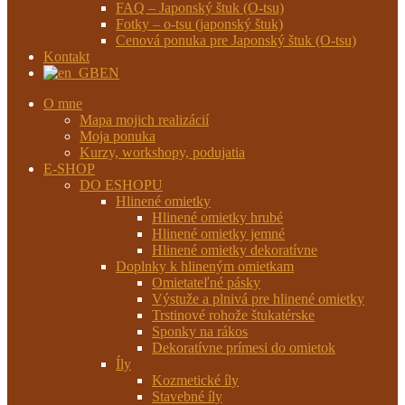
FAQ – Japonský štuk (O-tsu)
Fotky – o-tsu (japonský štuk)
Cenová ponuka pre Japonský štuk (O-tsu)
Kontakt
EN
O mne
Mapa mojich realizácií
Moja ponuka
Kurzy, workshopy, podujatia
E-SHOP
DO ESHOPU
Hlinené omietky
Hlinené omietky hrubé
Hlinené omietky jemné
Hlinené omietky dekoratívne
Doplnky k hlineným omietkam
Omietateľné pásky
Výstuže a plnivá pre hlinené omietky
Trstinové rohože štukatérske
Sponky na rákos
Dekoratívne prímesi do omietok
Íly
Kozmetické íly
Stavebné íly