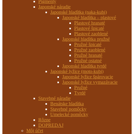
Pigmenty
Japonské náradie
Japonské hladítka (naka-kubi)
Japonské hladítka – plastové
Plastové hranaté
Plastové špicaté
Plastové zaoblené
Japonské hladítka pružné
Pružné špicaté
Pružné zaoblené
Pružné hranaté
Pružné ostatné
Japonské hladítka tvrdé
Japonské lyžice (moto-kubi)
Japonské lyžice špárovacie
Japonské lyžice vymazávacie
Pružné
Tvrdé
Stavebné náradie
Benátske hladítka
Stavebné pomôcky
Umelecké pomôcky
Rôzne
DOPREDAJ
Môj účet