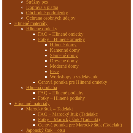
Strážny pes
Doprava a platba
Obchodné podmienky
Ochrana osobných údajov
Hlinené materiály
Hlinené omietky
FAQ – Hlinené omietky
Fotky – Hlinené omietky
Hlinené domy
Kamenné domy
Slamené domy
Drevené domy
Moderné domy
Pece
Workshopy a vzdelávanie
Cenová ponuka pre Hlinené omietky
Hlinená podlaha
FAQ – Hlinené podlahy
Fotky – Hlinené podlahy
Vápenné materiály
Marocký štuk – Tadelakt
FAQ – Marocký štuk (Tadelakt)
Fotky – Marocký štuk (Tadelakt)
Cenová ponuka pre Marocký štuk (Tadelakt)
Japonský štuk – otsu