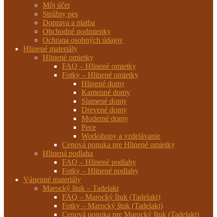
Môj účet
Strážny pes
Doprava a platba
Obchodné podmienky
Ochrana osobných údajov
Hlinené materiály
Hlinené omietky
FAQ – Hlinené omietky
Fotky – Hlinené omietky
Hlinené domy
Kamenné domy
Slamené domy
Drevené domy
Moderné domy
Pece
Workshopy a vzdelávanie
Cenová ponuka pre Hlinené omietky
Hlinená podlaha
FAQ – Hlinené podlahy
Fotky – Hlinené podlahy
Vápenné materiály
Marocký štuk – Tadelakt
FAQ – Marocký štuk (Tadelakt)
Fotky – Marocký štuk (Tadelakt)
Cenová ponuka pre Marocký štuk (Tadelakt)