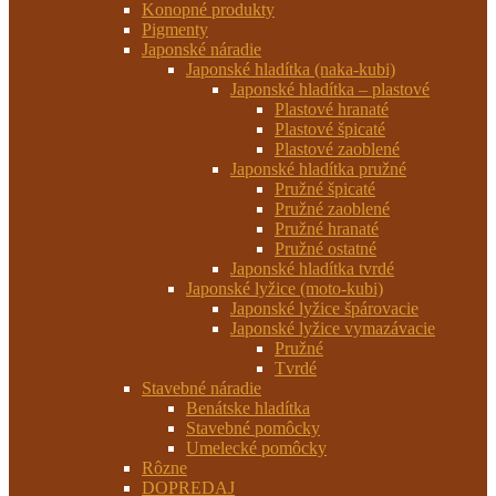
Konopné produkty
Pigmenty
Japonské náradie
Japonské hladítka (naka-kubi)
Japonské hladítka – plastové
Plastové hranaté
Plastové špicaté
Plastové zaoblené
Japonské hladítka pružné
Pružné špicaté
Pružné zaoblené
Pružné hranaté
Pružné ostatné
Japonské hladítka tvrdé
Japonské lyžice (moto-kubi)
Japonské lyžice špárovacie
Japonské lyžice vymazávacie
Pružné
Tvrdé
Stavebné náradie
Benátske hladítka
Stavebné pomôcky
Umelecké pomôcky
Rôzne
DOPREDAJ