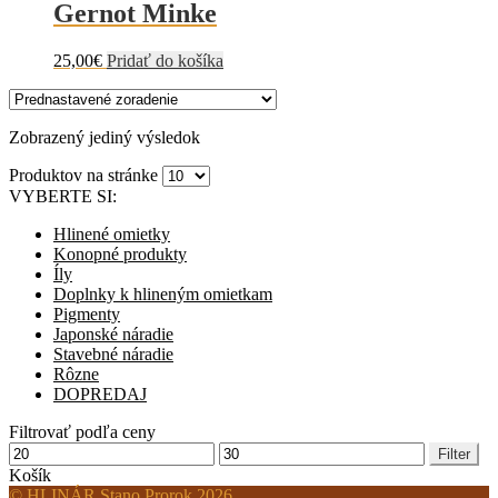
Gernot Minke
25,00
€
Pridať do košíka
Zobrazený jediný výsledok
Produktov na stránke
VYBERTE SI:
Hlinené omietky
Konopné produkty
Íly
Doplnky k hlineným omietkam
Pigmenty
Japonské náradie
Stavebné náradie
Rôzne
DOPREDAJ
Filtrovať podľa ceny
Minimálna
Maximálna
Filter
cena
cena
Košík
© HLINÁR Stano Prorok 2026