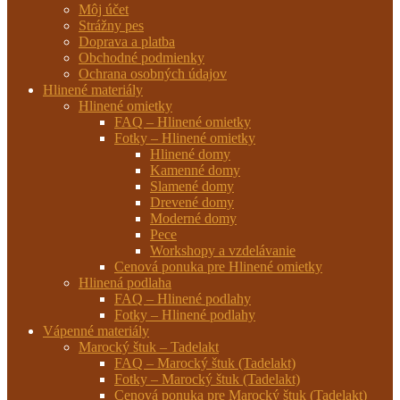
Môj účet
Strážny pes
Doprava a platba
Obchodné podmienky
Ochrana osobných údajov
Hlinené materiály
Hlinené omietky
FAQ – Hlinené omietky
Fotky – Hlinené omietky
Hlinené domy
Kamenné domy
Slamené domy
Drevené domy
Moderné domy
Pece
Workshopy a vzdelávanie
Cenová ponuka pre Hlinené omietky
Hlinená podlaha
FAQ – Hlinené podlahy
Fotky – Hlinené podlahy
Vápenné materiály
Marocký štuk – Tadelakt
FAQ – Marocký štuk (Tadelakt)
Fotky – Marocký štuk (Tadelakt)
Cenová ponuka pre Marocký štuk (Tadelakt)