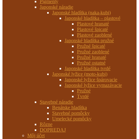
Pigmenty
Japonské náradie
Japonské hladítka (naka-kubi)
Japonské hladítka – plastové
Plastové hranaté
Plastové špicaté
Plastové zaoblené
Japonské hladítka pružné
Pružné špicaté
Pružné zaoblené
Pružné hranaté
Pružné ostatné
Japonské hladítka tvrdé
Japonské lyžice (moto-kubi)
Japonské lyžice špárovacie
Japonské lyžice vymazávacie
Pružné
Tvrdé
Stavebné náradie
Benátske hladítka
Stavebné pomôcky
Umelecké pomôcky
Rôzne
DOPREDAJ
Môj účet