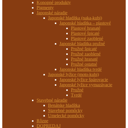
Konopné produkty
Pigmenty
Japonské náradie
Japonské hladítka (naka-kubi)
Japonské hladítka – plastové
Plastové hranaté
Plastové špicaté
Plastové zaoblené
Japonské hladítka pružné
Pružné špicaté
Pružné zaoblené
Pružné hranaté
Pružné ostatné
Japonské hladítka tvrdé
Japonské lyžice (moto-kubi)
Japonské lyžice špárovacie
Japonské lyžice vymazávacie
Pružné
Tvrdé
Stavebné náradie
Benátske hladítka
Stavebné pomôcky
Umelecké pomôcky
Rôzne
DOPREDAJ