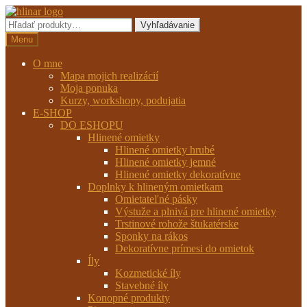
Preskočiť
Preskočiť
na
na
Hľadať:
Vyhľadávanie
navigáciu
obsah
Menu
O mne
Mapa mojich realizácií
Moja ponuka
Kurzy, workshopy, podujatia
E-SHOP
DO ESHOPU
Hlinené omietky
Hlinené omietky hrubé
Hlinené omietky jemné
Hlinené omietky dekoratívne
Doplnky k hlineným omietkam
Omietateľné pásky
Výstuže a plnivá pre hlinené omietky
Trstinové rohože štukatérske
Sponky na rákos
Dekoratívne prímesi do omietok
Íly
Kozmetické íly
Stavebné íly
Konopné produkty