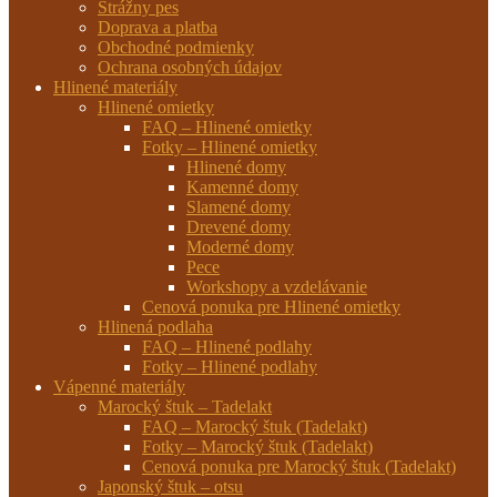
Strážny pes
Doprava a platba
Obchodné podmienky
Ochrana osobných údajov
Hlinené materiály
Hlinené omietky
FAQ – Hlinené omietky
Fotky – Hlinené omietky
Hlinené domy
Kamenné domy
Slamené domy
Drevené domy
Moderné domy
Pece
Workshopy a vzdelávanie
Cenová ponuka pre Hlinené omietky
Hlinená podlaha
FAQ – Hlinené podlahy
Fotky – Hlinené podlahy
Vápenné materiály
Marocký štuk – Tadelakt
FAQ – Marocký štuk (Tadelakt)
Fotky – Marocký štuk (Tadelakt)
Cenová ponuka pre Marocký štuk (Tadelakt)
Japonský štuk – otsu