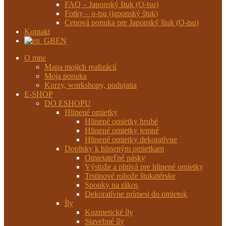
FAQ – Japonský štuk (O-tsu)
Fotky – o-tsu (japonský štuk)
Cenová ponuka pre Japonský štuk (O-tsu)
Kontakt
EN
O mne
Mapa mojich realizácií
Moja ponuka
Kurzy, workshopy, podujatia
E-SHOP
DO ESHOPU
Hlinené omietky
Hlinené omietky hrubé
Hlinené omietky jemné
Hlinené omietky dekoratívne
Doplnky k hlineným omietkam
Omietateľné pásky
Výstuže a plnivá pre hlinené omietky
Trstinové rohože štukatérske
Sponky na rákos
Dekoratívne prímesi do omietok
Íly
Kozmetické íly
Stavebné íly