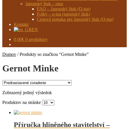
Japonský štuk – otsu
FAQ – Japonský štuk (O-tsu)
Fotky – o-tsu (japonský štuk)
Cenová ponuka pre Japonský štuk (O-tsu)
Kontakt
EN
0,00
€
0 produktov
Domov
/
Produkty so značkou “Gernot Minke”
Gernot Minke
Zobrazený jediný výsledok
Produktov na stránke
Příručka hliněného stavitelství –