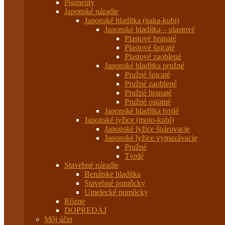
Pigmenty
Japonské náradie
Japonské hladítka (naka-kubi)
Japonské hladítka – plastové
Plastové hranaté
Plastové špicaté
Plastové zaoblené
Japonské hladítka pružné
Pružné špicaté
Pružné zaoblené
Pružné hranaté
Pružné ostatné
Japonské hladítka tvrdé
Japonské lyžice (moto-kubi)
Japonské lyžice špárovacie
Japonské lyžice vymazávacie
Pružné
Tvrdé
Stavebné náradie
Benátske hladítka
Stavebné pomôcky
Umelecké pomôcky
Rôzne
DOPREDAJ
Môj účet