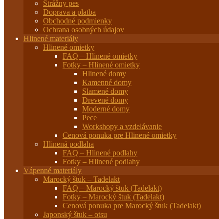
Strážny pes
Doprava a platba
Obchodné podmienky
Ochrana osobných údajov
Hlinené materiály
Hlinené omietky
FAQ – Hlinené omietky
Fotky – Hlinené omietky
Hlinené domy
Kamenné domy
Slamené domy
Drevené domy
Moderné domy
Pece
Workshopy a vzdelávanie
Cenová ponuka pre Hlinené omietky
Hlinená podlaha
FAQ – Hlinené podlahy
Fotky – Hlinené podlahy
Vápenné materiály
Marocký štuk – Tadelakt
FAQ – Marocký štuk (Tadelakt)
Fotky – Marocký štuk (Tadelakt)
Cenová ponuka pre Marocký štuk (Tadelakt)
Japonský štuk – otsu