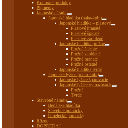
Konopné produkty
Pigmenty
Japonské náradie
Rozbaliť
Japonské hladítka (naka-kubi)
podradené
Rozbaliť
Japonské hladítka – plastové
menu
podradené
Rozbaliť
Plastové hranaté
menu
podrade
Plastové špicaté
menu
Plastové zaoblené
Japonské hladítka pružné
Rozbaliť
Pružné špicaté
podradené
Pružné zaoblené
menu
Pružné hranaté
Pružné ostatné
Japonské hladítka tvrdé
Japonské lyžice (moto-kubi)
Rozbaliť
Japonské lyžice špárovacie
podradené
Japonské lyžice vymazávacie
menu
Rozbaliť
Pružné
podrade
Tvrdé
menu
Stavebné náradie
Rozbaliť
Benátske hladítka
podradené
Stavebné pomôcky
menu
Umelecké pomôcky
Rôzne
DOPREDAJ