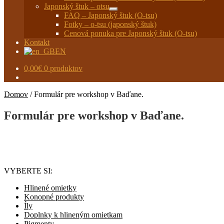
Japonský štuk – otsu
Rozbaliť
FAQ – Japonský štuk (O-tsu)
podradené
Fotky – o-tsu (japonský štuk)
menu
Cenová ponuka pre Japonský štuk (O-tsu)
Kontakt
EN
0,00
€
0 produktov
Domov
/
Formulár pre workshop v Baďane.
Formulár pre workshop v Baďane.
VYBERTE SI:
Hlinené omietky
Konopné produkty
Íly
Doplnky k hlineným omietkam
Pigmenty