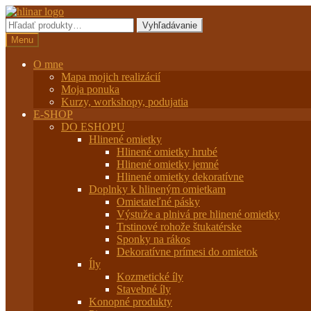
Preskočiť
Preskočiť
na
na
Hľadať:
Vyhľadávanie
navigáciu
obsah
Menu
O mne
Mapa mojich realizácií
Moja ponuka
Kurzy, workshopy, podujatia
E-SHOP
DO ESHOPU
Hlinené omietky
Hlinené omietky hrubé
Hlinené omietky jemné
Hlinené omietky dekoratívne
Doplnky k hlineným omietkam
Omietateľné pásky
Výstuže a plnivá pre hlinené omietky
Trstinové rohože štukatérske
Sponky na rákos
Dekoratívne prímesi do omietok
Íly
Kozmetické íly
Stavebné íly
Konopné produkty