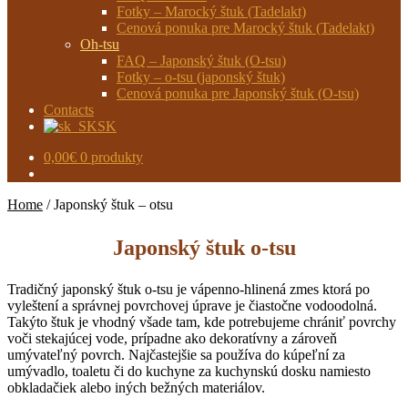
Fotky – Marocký štuk (Tadelakt)
Cenová ponuka pre Marocký štuk (Tadelakt)
Oh-tsu
FAQ – Japonský štuk (O-tsu)
Fotky – o-tsu (japonský štuk)
Cenová ponuka pre Japonský štuk (O-tsu)
Contacts
SK
0,00
€
0 produkty
Home
/
Japonský štuk – otsu
Japonský štuk o-tsu
Tradičný japonský štuk o-tsu je vápenno-hlinená zmes ktorá po
vyleštení a správnej povrchovej úprave je čiastočne vodoodolná.
Takýto štuk je vhodný všade tam, kde potrebujeme chrániť povrchy
voči stekajúcej vode, prípadne ako dekoratívny a zároveň
umývateľný povrch. Najčastejšie sa používa do kúpeľní za
umývadlo, toaletu či do kuchyne za kuchynskú dosku namiesto
obkladačiek alebo iných bežných materiálov.