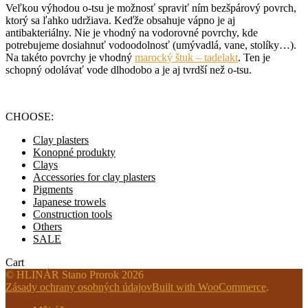
Veľkou výhodou o-tsu je možnosť spraviť ním bezšpárový povrch,
ktorý sa ľahko udržiava. Keďže obsahuje vápno je aj
antibakteriálny. Nie je vhodný na vodorovné povrchy, kde
potrebujeme dosiahnuť vodoodolnosť (umývadlá, vane, stolíky…).
Na takéto povrchy je vhodný
marocký štuk – tadelakt
. Ten je
schopný odolávať vode dlhodobo a je aj tvrdší než o-tsu.
CHOOSE:
Clay plasters
Konopné produkty
Clays
Accessories for clay plasters
Pigments
Japanese trowels
Construction tools
Others
SALE
Cart
© HLINÁR Stano Prorok 2026
Zásady ochrany osobných údajov
Built with WooCommerce
.