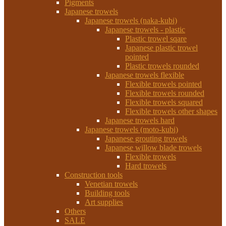
Pigments
Japanese trowels
Japanese trowels (naka-kubi)
Japanese trowels - plastic
Plastic trowel sqare
Japanese plastic trowel
pointed
Plastic trowels rounded
Japanese trowels flexible
Flexible trowels pointed
Flexible trowels rounded
Flexible trowels squared
Flexible trowels other shapes
Japanese trowels hard
Japanese trowels (moto-kubi)
Japanese grouting trowels
Japanese willow blade trowels
Flexible trowels
Hard trowels
Construction tools
Venetian trowels
Building tools
Art supplies
Others
SALE