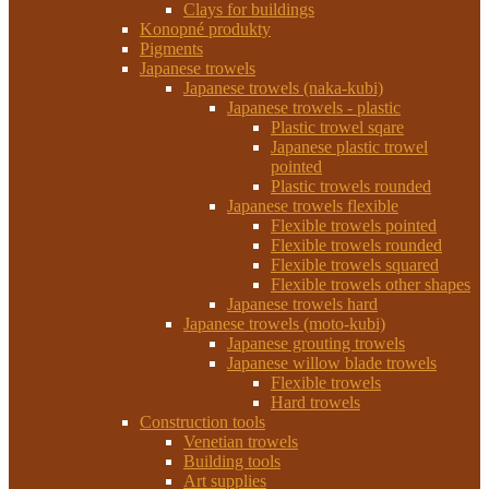
Clays for buildings
Konopné produkty
Pigments
Japanese trowels
Japanese trowels (naka-kubi)
Japanese trowels - plastic
Plastic trowel sqare
Japanese plastic trowel
pointed
Plastic trowels rounded
Japanese trowels flexible
Flexible trowels pointed
Flexible trowels rounded
Flexible trowels squared
Flexible trowels other shapes
Japanese trowels hard
Japanese trowels (moto-kubi)
Japanese grouting trowels
Japanese willow blade trowels
Flexible trowels
Hard trowels
Construction tools
Venetian trowels
Building tools
Art supplies