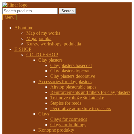
Preskočiť
Preskočiť
na
na
Search
Search
navigáciu
obsah
for:
Menu
About me
Map of my works
Moja ponuka
Kurzy, workshopy, podujatia
E-SHOP
GO TO ESHOP
Clay plasters
Clay plasters basecoat
Clay plasters topcoat
Clay plasters decorative
Accessories for clay plasters
Airstop plasterable tapes
Reinforcements and fillers for clay plasters
Trstinové rohože štukatérske
Staples for reeds
Decorative admixture to plasters
Clays
Clays for cosmetics
Clays for buildings
Konopné produkty