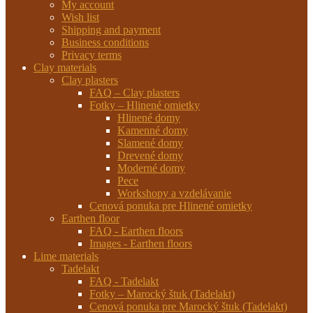
My account
Wish list
Shipping and payment
Business conditions
Privacy terms
Clay materials
Clay plasters
FAQ – Clay plasters
Fotky – Hlinené omietky
Hlinené domy
Kamenné domy
Slamené domy
Drevené domy
Moderné domy
Pece
Workshopy a vzdelávanie
Cenová ponuka pre Hlinené omietky
Earthen floor
FAQ - Earthen floors
Images - Earthen floors
Lime materials
Tadelakt
FAQ - Tadelakt
Fotky – Marocký štuk (Tadelakt)
Cenová ponuka pre Marocký štuk (Tadelakt)