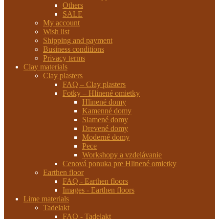
Others
SALE
My account
Wish list
Shipping and payment
Business conditions
Privacy terms
Clay materials
Clay plasters
FAQ – Clay plasters
Fotky – Hlinené omietky
Hlinené domy
Kamenné domy
Slamené domy
Drevené domy
Moderné domy
Pece
Workshopy a vzdelávanie
Cenová ponuka pre Hlinené omietky
Earthen floor
FAQ - Earthen floors
Images - Earthen floors
Lime materials
Tadelakt
FAQ - Tadelakt