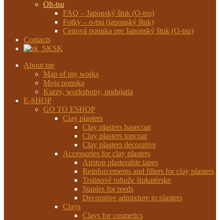
Oh-tsu
FAQ – Japonský štuk (O-tsu)
Fotky – o-tsu (japonský štuk)
Cenová ponuka pre Japonský štuk (O-tsu)
Contacts
SK
About me
Map of my works
Moja ponuka
Kurzy, workshopy, podujatia
E-SHOP
GO TO ESHOP
Clay plasters
Clay plasters basecoat
Clay plasters topcoat
Clay plasters decorative
Accessories for clay plasters
Airstop plasterable tapes
Reinforcements and fillers for clay plasters
Trstinové rohože štukatérske
Staples for reeds
Decorative admixture to plasters
Clays
Clays for cosmetics